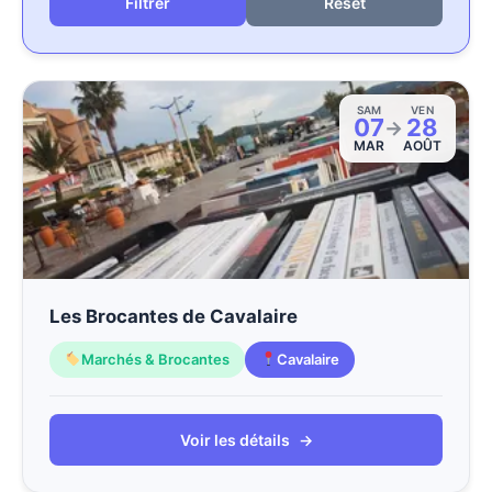
Reset
SAM
VEN
07
28
→
MAR
AOÛT
Les Brocantes de Cavalaire
Marchés & Brocantes
Cavalaire
Voir les détails
→