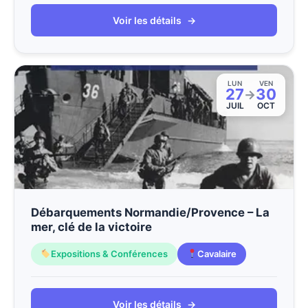
Voir les détails
→
LUN
VEN
27
30
→
JUIL
OCT
Débarquements Normandie/Provence – La
mer, clé de la victoire
Expositions & Conférences
Cavalaire
Voir les détails
→