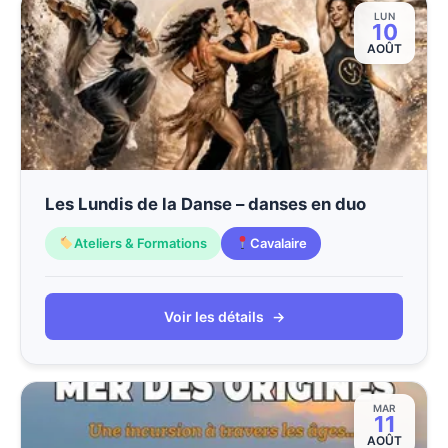
LUN
10
AOÛT
Les Lundis de la Danse – danses en duo
Ateliers & Formations
Cavalaire
Voir les détails
→
MAR
11
AOÛT