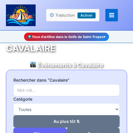
Aller
Panneau de gestion des cookies
au
Traduction
Activer
contenu
Feux d’artifice dans le Golfe de Saint-Tropez
▾
CAVALAIRE
Événements à Cavalaire
Rechercher dans "Cavalaire"
Catégorie
Au plus tôt ⇅