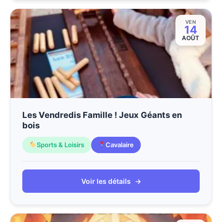
VEN
14
AOÛT
Les Vendredis Famille ! Jeux Géants en
bois
Sports & Loisirs
Cavalaire
Voir les détails
→