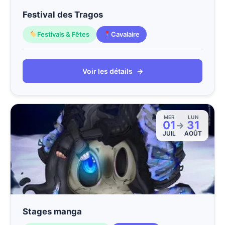
Festival des Tragos
Festivals & Fêtes
Cavalaire
Voir les détails
→
MER
LUN
01
31
→
JUIL
AOÛT
Stages manga