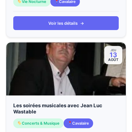
Vie Nocturne
Cavalaire
Voir les détails
→
JEU
13
AOÛT
Les soirées musicales avec Jean Luc
Wastable
Concerts & Musique
Cavalaire