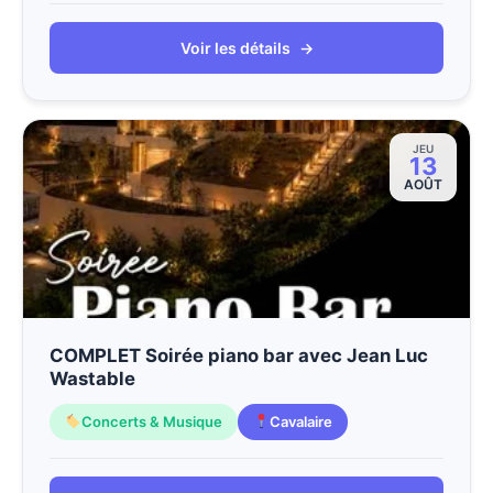
Voir les détails
→
JEU
13
AOÛT
COMPLET Soirée piano bar avec Jean Luc
Wastable
Concerts & Musique
Cavalaire