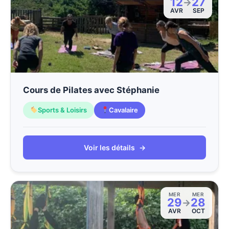
12
27
→
AVR
SEP
Cours de Pilates avec Stéphanie
Sports & Loisirs
Cavalaire
Voir les détails
→
MER
MER
29
28
→
AVR
OCT