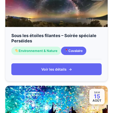
Sous les étoiles filantes – Soirée spéciale
Perséides
Environnement & Nature
Cavalaire
Voir les détails
→
SAM
15
AOÛT