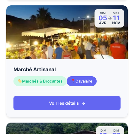
DIM
MER
05
11
→
AVR
NOV
Marché Artisanal
Marchés & Brocantes
Cavalaire
Voir les détails
→
DIM
DIM