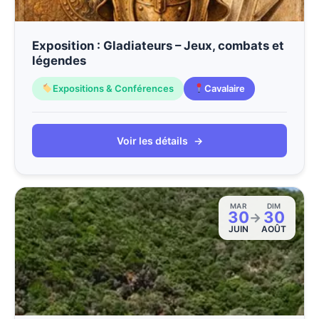
Exposition : Gladiateurs – Jeux, combats et
légendes
Expositions & Conférences
Cavalaire
Voir les détails
→
MAR
DIM
30
30
→
JUIN
AOÛT