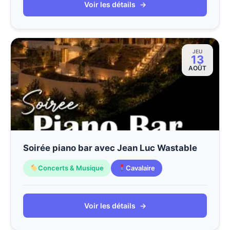
Voir les détails
→
JEU
13
AOÛT
Soirée piano bar avec Jean Luc Wastable
Concerts & Musique
Cavalaire
Voir les détails
→