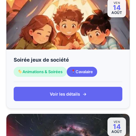
VEN
14
AOÛT
Soirée jeux de société
Animations & Soirées
Cavalaire
Voir les détails
→
VEN
14
AOÛT