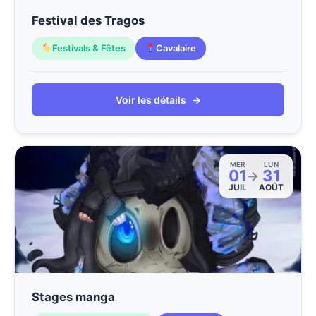
Festival des Tragos
Festivals & Fêtes
Cavalaire
Voir les détails
→
MER
LUN
01
31
→
JUIL
AOÛT
Stages manga