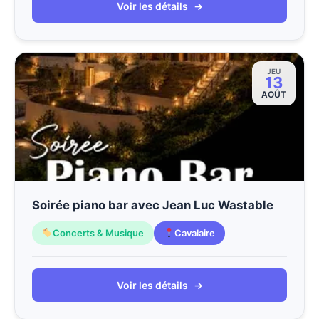
Voir les détails
→
JEU
13
AOÛT
Soirée piano bar avec Jean Luc Wastable
Concerts & Musique
Cavalaire
Voir les détails
→