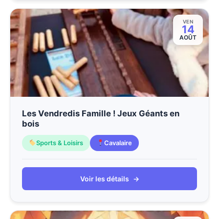
VEN
14
AOÛT
Les Vendredis Famille ! Jeux Géants en
bois
Sports & Loisirs
Cavalaire
Voir les détails
→