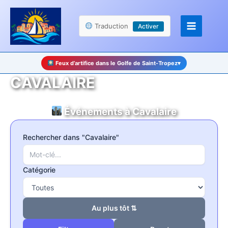
Aller
Panneau de gestion des cookies
au
Traduction
Activer
contenu
Feux d’artifice dans le Golfe de Saint-Tropez
▾
CAVALAIRE
Événements à Cavalaire
Rechercher dans "Cavalaire"
Catégorie
Au plus tôt ⇅