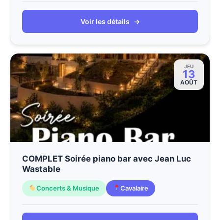
Voir les détails
→
JEU
13
AOÛT
COMPLET Soirée piano bar avec Jean Luc
Wastable
Concerts & Musique
Cavalaire