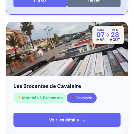
Reset
SAM
VEN
07
28
→
MAR
AOÛT
Les Brocantes de Cavalaire
Marchés & Brocantes
Cavalaire
Voir les détails
→