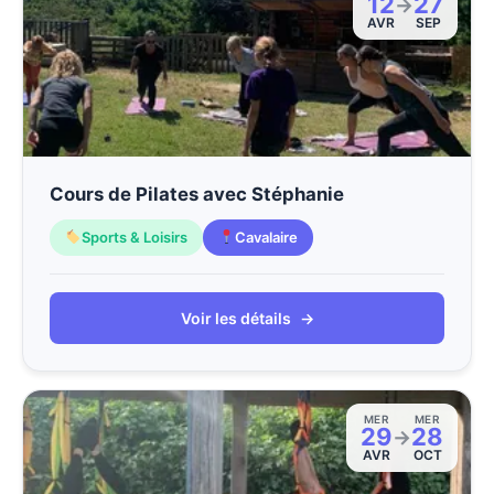
12
27
→
AVR
SEP
Cours de Pilates avec Stéphanie
Sports & Loisirs
Cavalaire
Voir les détails
→
MER
MER
29
28
→
AVR
OCT