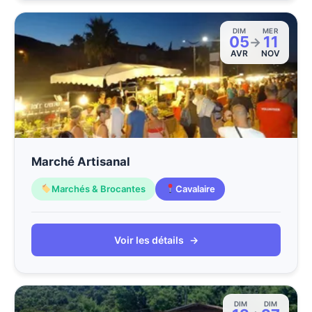
DIM
MER
05
11
→
AVR
NOV
Marché Artisanal
Marchés & Brocantes
Cavalaire
Voir les détails
→
DIM
DIM