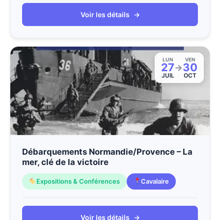
Voir les détails
→
LUN
VEN
27
30
→
JUIL
OCT
Débarquements Normandie/Provence – La
mer, clé de la victoire
Expositions & Conférences
Cavalaire
Voir les détails
→