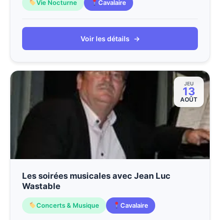
Vie Nocturne
Cavalaire
Voir les détails
→
JEU
13
AOÛT
Les soirées musicales avec Jean Luc
Wastable
Concerts & Musique
Cavalaire