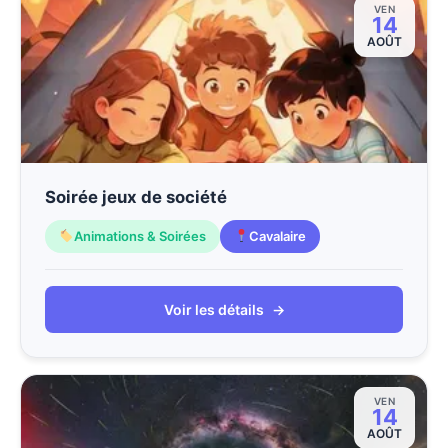
VEN
14
AOÛT
Soirée jeux de société
Animations & Soirées
Cavalaire
Voir les détails
→
VEN
14
AOÛT