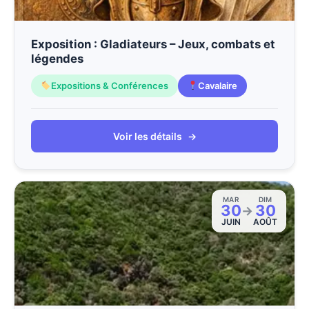
Exposition : Gladiateurs – Jeux, combats et
légendes
Expositions & Conférences
Cavalaire
Voir les détails
→
MAR
DIM
30
30
→
JUIN
AOÛT