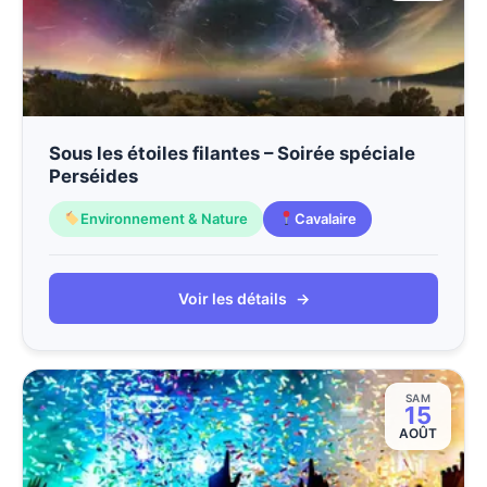
Sous les étoiles filantes – Soirée spéciale
Perséides
Environnement & Nature
Cavalaire
Voir les détails
→
SAM
15
AOÛT