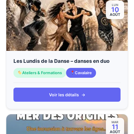
LUN
10
AOÛT
Les Lundis de la Danse – danses en duo
Ateliers & Formations
Cavalaire
Voir les détails
→
MAR
11
AOÛT