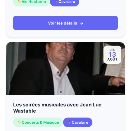
Vie Nocturne
Cavalaire
Voir les détails
→
JEU
13
AOÛT
Les soirées musicales avec Jean Luc
Wastable
Concerts & Musique
Cavalaire