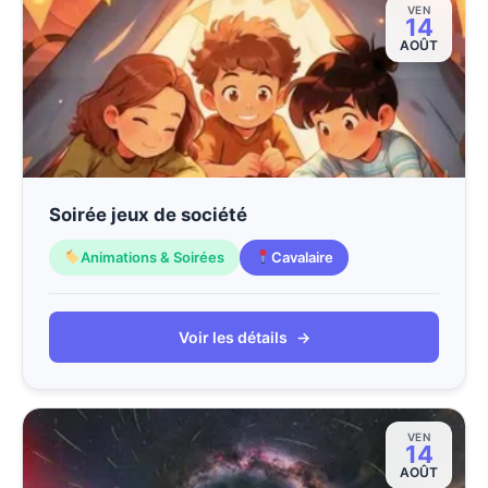
VEN
14
AOÛT
Soirée jeux de société
Animations & Soirées
Cavalaire
Voir les détails
→
VEN
14
AOÛT