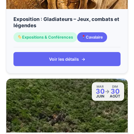
Exposition : Gladiateurs – Jeux, combats et
légendes
Expositions & Conférences
Cavalaire
Voir les détails
→
MAR
DIM
30
30
→
JUIN
AOÛT