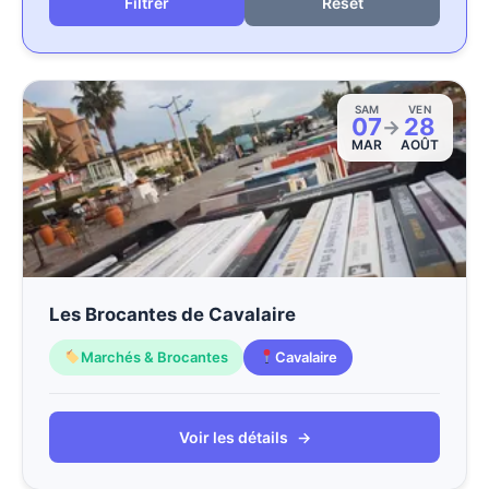
Reset
SAM
VEN
07
28
→
MAR
AOÛT
Les Brocantes de Cavalaire
Marchés & Brocantes
Cavalaire
Voir les détails
→