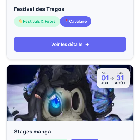
Festival des Tragos
Festivals & Fêtes
Cavalaire
Voir les détails
→
MER
LUN
01
31
→
JUIL
AOÛT
Stages manga