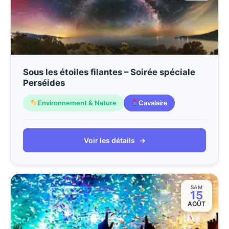
Sous les étoiles filantes – Soirée spéciale
Perséides
Environnement & Nature
Cavalaire
Voir les détails
→
SAM
15
AOÛT