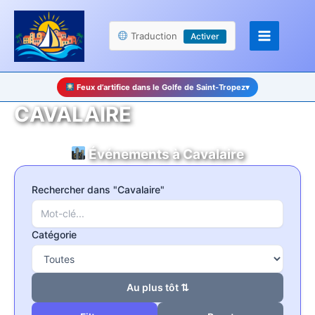
Aller
Panneau de gestion des cookies
au
Traduction
Activer
contenu
Feux d’artifice dans le Golfe de Saint-Tropez
▾
CAVALAIRE
Événements à Cavalaire
Rechercher dans "Cavalaire"
Catégorie
Au plus tôt ⇅