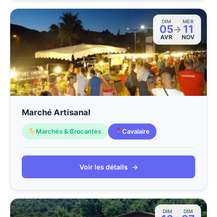
DIM
MER
05
11
→
AVR
NOV
Marché Artisanal
Marchés & Brocantes
Cavalaire
Voir les détails
→
DIM
DIM