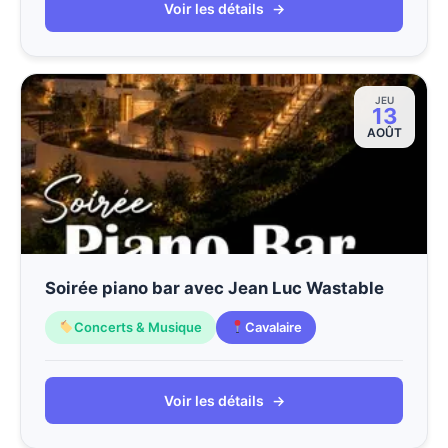
Voir les détails
→
JEU
13
AOÛT
Soirée piano bar avec Jean Luc Wastable
Concerts & Musique
Cavalaire
Voir les détails
→