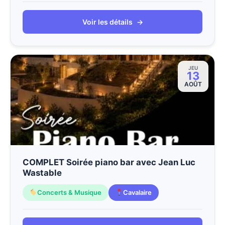
Voir les détails
→
JEU
13
AOÛT
COMPLET Soirée piano bar avec Jean Luc
Wastable
Concerts & Musique
Cavalaire