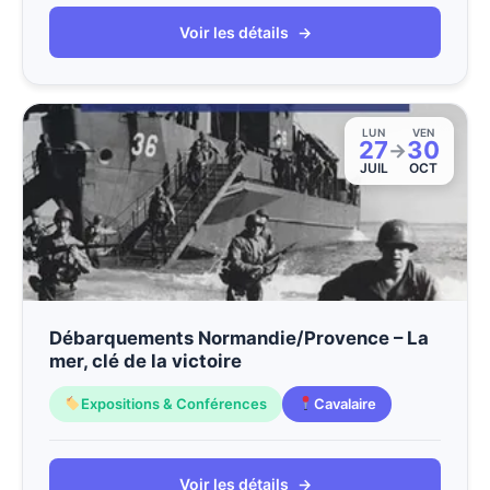
Voir les détails
→
LUN
VEN
27
30
→
JUIL
OCT
Débarquements Normandie/Provence – La
mer, clé de la victoire
Expositions & Conférences
Cavalaire
Voir les détails
→