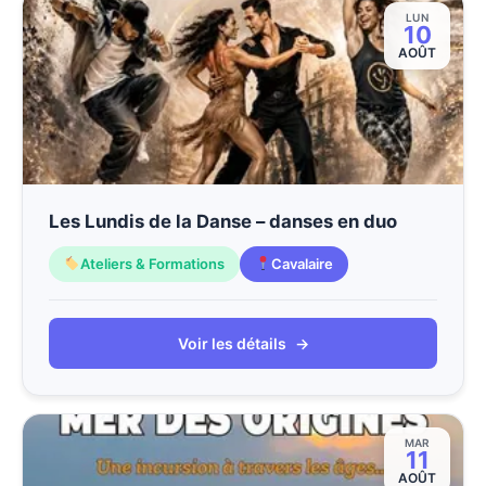
LUN
10
AOÛT
Les Lundis de la Danse – danses en duo
Ateliers & Formations
Cavalaire
Voir les détails
→
MAR
11
AOÛT