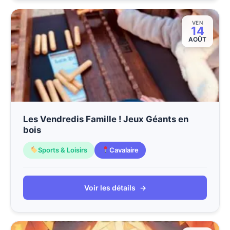
VEN
14
AOÛT
Les Vendredis Famille ! Jeux Géants en
bois
Sports & Loisirs
Cavalaire
Voir les détails
→