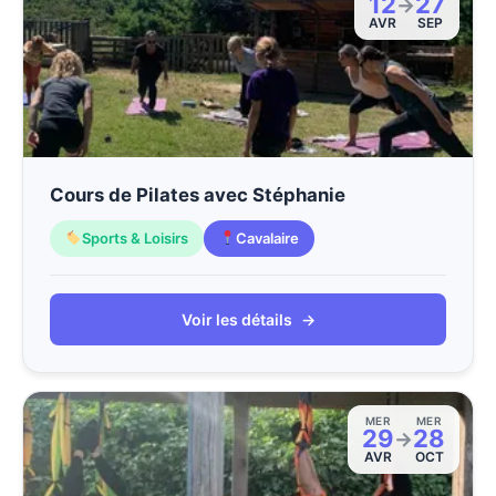
12
27
→
AVR
SEP
Cours de Pilates avec Stéphanie
Sports & Loisirs
Cavalaire
Voir les détails
→
MER
MER
29
28
→
AVR
OCT