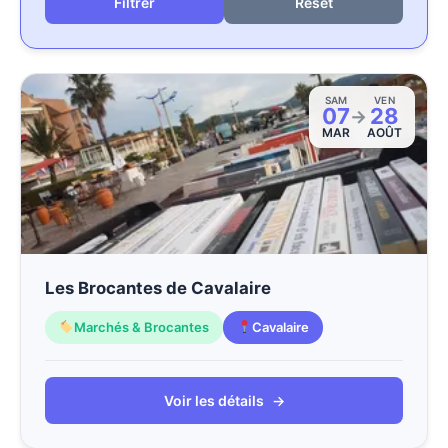
Reset
SAM
VEN
07
28
→
MAR
AOÛT
Les Brocantes de Cavalaire
Marchés & Brocantes
Cavalaire
Voir les détails
→