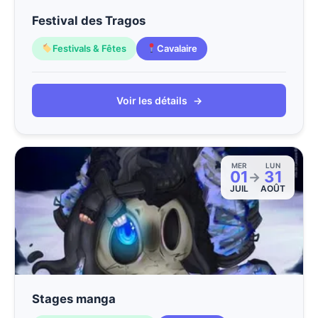
Festival des Tragos
Festivals & Fêtes
Cavalaire
Voir les détails
→
MER
LUN
01
31
→
JUIL
AOÛT
Stages manga