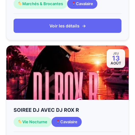
Marchés & Brocantes
Cavalaire
Voir les détails
→
JEU
13
AOÛT
SOIREE DJ AVEC DJ ROX R
Vie Nocturne
Cavalaire