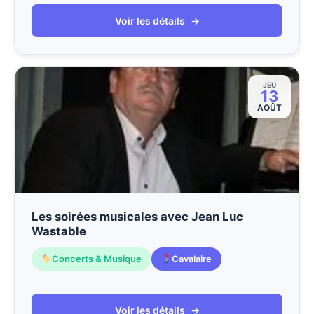
Voir les détails
→
JEU
13
AOÛT
Les soirées musicales avec Jean Luc
Wastable
Concerts & Musique
Cavalaire
Voir les détails
→