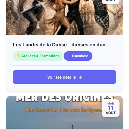
Les Lundis de la Danse – danses en duo
Ateliers & Formations
Cavalaire
Voir les détails
→
MAR
11
AOÛT