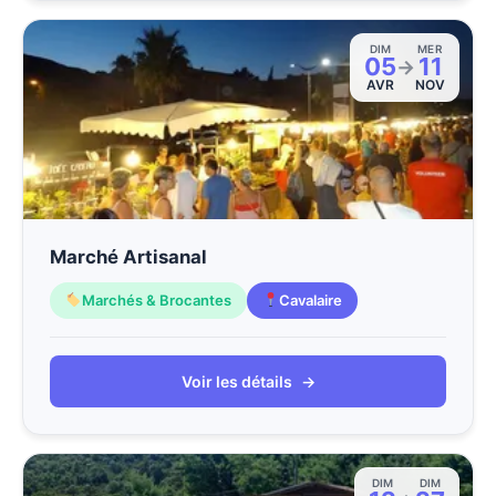
DIM
MER
05
11
→
AVR
NOV
Marché Artisanal
Marchés & Brocantes
Cavalaire
Voir les détails
→
DIM
DIM