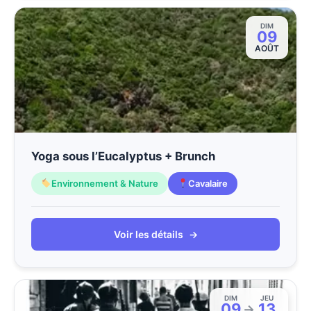
DIM
09
AOÛT
Yoga sous l’Eucalyptus + Brunch
Environnement & Nature
Cavalaire
Voir les détails
→
DIM
JEU
09
13
→