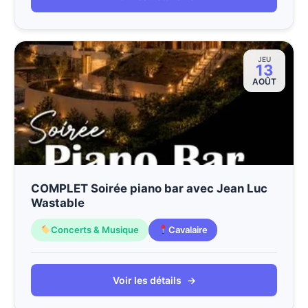
JEU
13
AOÛT
COMPLET Soirée piano bar avec Jean Luc
Wastable
Concerts & Musique
Cavalaire
Voir les détails
→