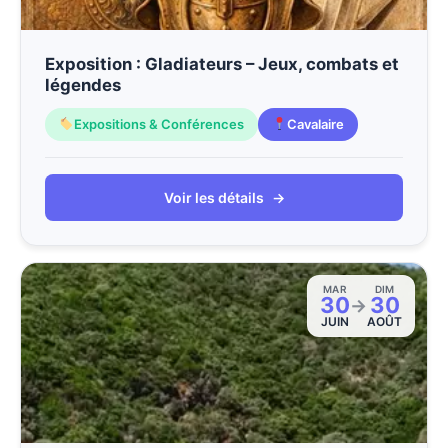
Exposition : Gladiateurs – Jeux, combats et
légendes
Expositions & Conférences
Cavalaire
Voir les détails
→
MAR
DIM
30
30
→
JUIN
AOÛT