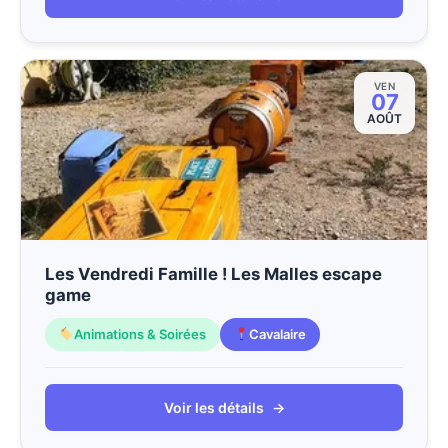
VEN
07
AOÛT
Les Vendredi Famille ! Les Malles escape
game
Animations & Soirées
Cavalaire
Voir les détails
→