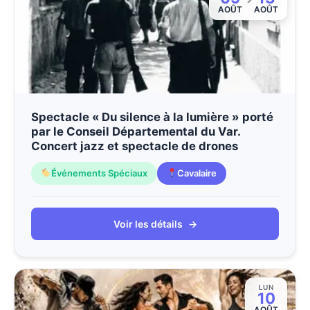
AOÛT
AOÛT
Spectacle « Du silence à la lumière » porté
par le Conseil Départemental du Var.
Concert jazz et spectacle de drones
Événements Spéciaux
Cavalaire
Voir les détails
→
LUN
10
AOÛT