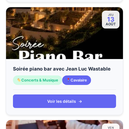
JEU
13
AOÛT
Soirée piano bar avec Jean Luc Wastable
Concerts & Musique
Cavalaire
Voir les détails
→
VEN