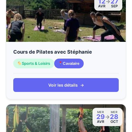
12
27
→
AVR
SEP
Cours de Pilates avec Stéphanie
Sports & Loisirs
Cavalaire
Voir les détails
→
MER
MER
29
28
→
AVR
OCT