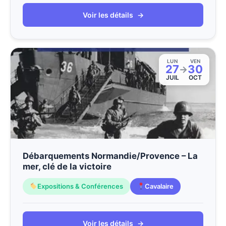
Voir les détails
→
LUN
VEN
27
30
→
JUIL
OCT
Débarquements Normandie/Provence – La
mer, clé de la victoire
Expositions & Conférences
Cavalaire
Voir les détails
→