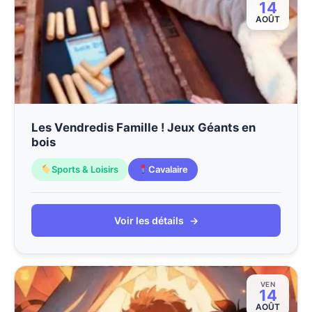
14
AOÛT
Les Vendredis Famille ! Jeux Géants en
bois
Sports & Loisirs
Cavalaire
Voir les détails
→
VEN
14
AOÛT