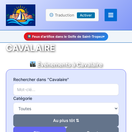
Aller
Panneau de gestion des cookies
au
Traduction
Activer
contenu
Feux d’artifice dans le Golfe de Saint-Tropez
▾
CAVALAIRE
Événements à Cavalaire
Rechercher dans "Cavalaire"
Catégorie
Au plus tôt ⇅