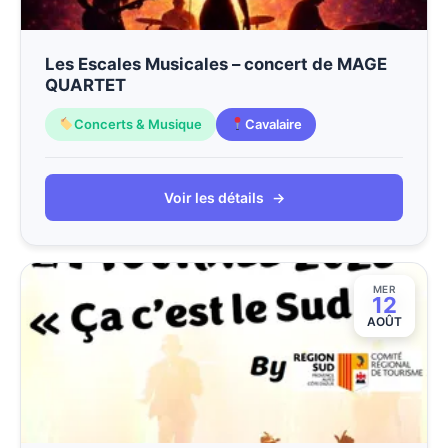
Les Escales Musicales – concert de MAGE
QUARTET
Concerts & Musique
Cavalaire
Voir les détails
→
MER
12
AOÛT