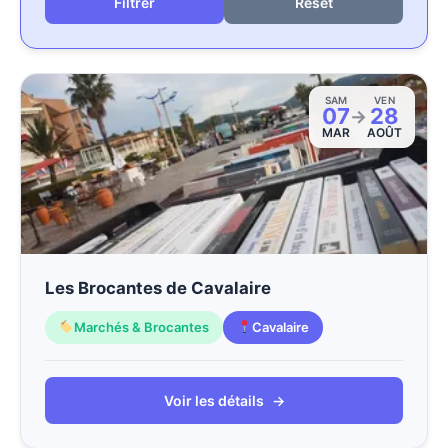
Reset
SAM
VEN
07
28
→
MAR
AOÛT
Les Brocantes de Cavalaire
Marchés & Brocantes
Cavalaire
Voir les détails
→