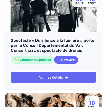
AOÛT
AOÛT
Spectacle « Du silence à la lumière » porté
par le Conseil Départemental du Var.
Concert jazz et spectacle de drones
Événements Spéciaux
Cavalaire
Voir les détails
→
LUN
10
AOÛT