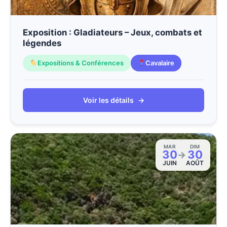
Exposition : Gladiateurs – Jeux, combats et
légendes
Expositions & Conférences
Cavalaire
Voir les détails
→
MAR
DIM
30
30
→
JUIN
AOÛT