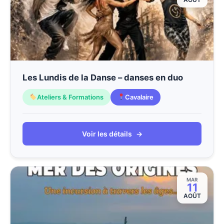
Les Lundis de la Danse – danses en duo
Ateliers & Formations
Cavalaire
Voir les détails
→
MAR
11
AOÛT