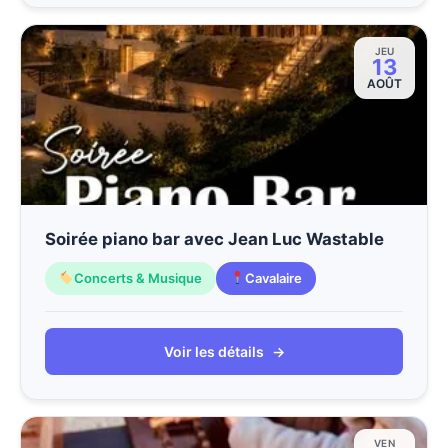
JEU
13
AOÛT
Soirée piano bar avec Jean Luc Wastable
Concerts & Musique
Cavalaire
Voir les détails
→
VEN