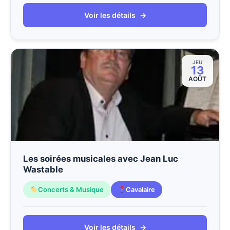
Voir les détails
→
JEU
13
AOÛT
Les soirées musicales avec Jean Luc
Wastable
Concerts & Musique
Cavalaire
Voir les détails
→