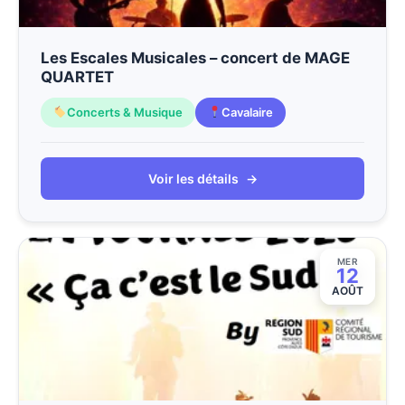
Les Escales Musicales – concert de MAGE
QUARTET
Concerts & Musique
Cavalaire
Voir les détails
→
MER
12
AOÛT