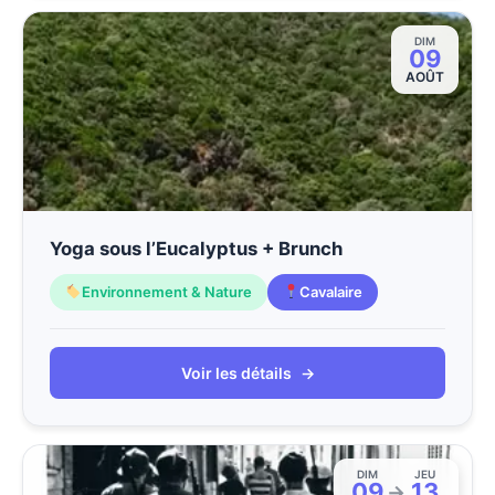
DIM
09
AOÛT
Yoga sous l’Eucalyptus + Brunch
Environnement & Nature
Cavalaire
Voir les détails
→
DIM
JEU
09
13
→