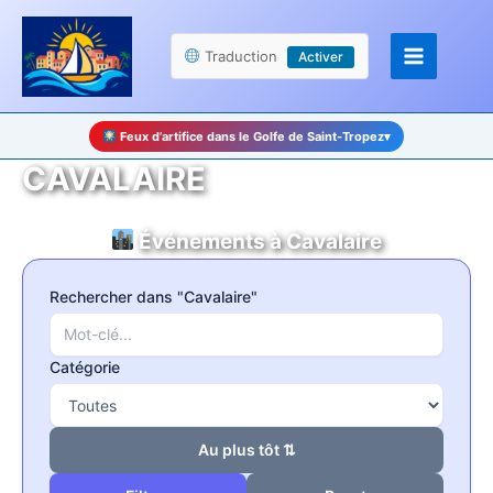
Aller
Panneau de gestion des cookies
au
Traduction
Activer
contenu
Feux d’artifice dans le Golfe de Saint-Tropez
▾
CAVALAIRE
Événements à Cavalaire
Rechercher dans "Cavalaire"
Catégorie
Au plus tôt ⇅