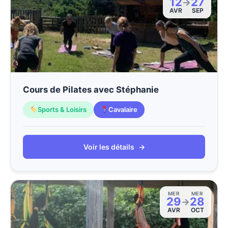
12
27
→
AVR
SEP
Cours de Pilates avec Stéphanie
Sports & Loisirs
Cavalaire
Voir les détails
→
MER
MER
29
28
→
AVR
OCT