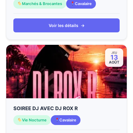
Marchés & Brocantes
Cavalaire
Voir les détails
→
JEU
13
AOÛT
SOIREE DJ AVEC DJ ROX R
Vie Nocturne
Cavalaire