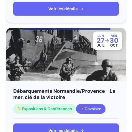
Voir les détails
→
LUN
VEN
27
30
→
JUIL
OCT
Débarquements Normandie/Provence – La
mer, clé de la victoire
Expositions & Conférences
Cavalaire
Voir les détails
→