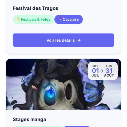
Festival des Tragos
Festivals & Fêtes
Cavalaire
Voir les détails
→
MER
LUN
01
31
→
JUIL
AOÛT
Stages manga