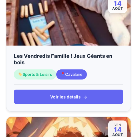
14
AOÛT
Les Vendredis Famille ! Jeux Géants en
bois
Sports & Loisirs
Cavalaire
Voir les détails
→
VEN
14
AOÛT