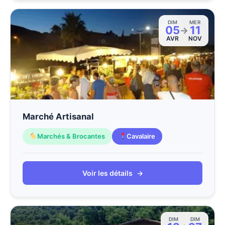
DIM
MER
05
11
→
AVR
NOV
Marché Artisanal
Marchés & Brocantes
Cavalaire
Voir les détails
→
DIM
DIM