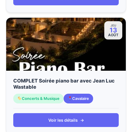
JEU
13
AOÛT
COMPLET Soirée piano bar avec Jean Luc
Wastable
Concerts & Musique
Cavalaire
Voir les détails
→