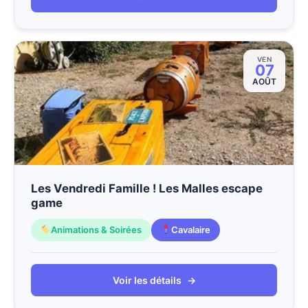
VEN
07
AOÛT
Les Vendredi Famille ! Les Malles escape
game
Animations & Soirées
Cavalaire
Voir les détails
→