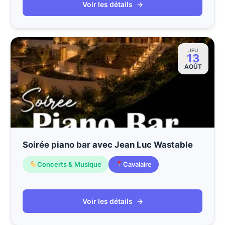
Voir les détails
→
JEU
13
AOÛT
Soirée piano bar avec Jean Luc Wastable
Concerts & Musique
Cavalaire
Voir les détails
→