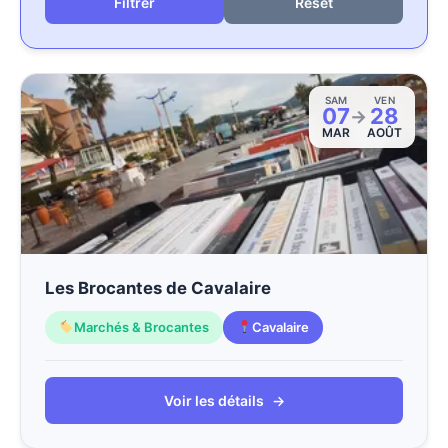
Reset
SAM
VEN
07
28
→
MAR
AOÛT
Les Brocantes de Cavalaire
Marchés & Brocantes
Cavalaire
Voir les détails
→