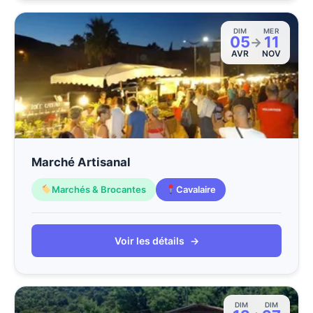
DIM
MER
05
11
→
AVR
NOV
Marché Artisanal
Marchés & Brocantes
Cavalaire
Voir les détails
→
DIM
DIM