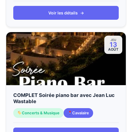
Voir les détails
→
JEU
13
AOÛT
COMPLET Soirée piano bar avec Jean Luc
Wastable
Concerts & Musique
Cavalaire