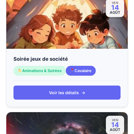
VEN
14
AOÛT
Soirée jeux de société
Animations & Soirées
Cavalaire
Voir les détails
→
VEN
14
AOÛT