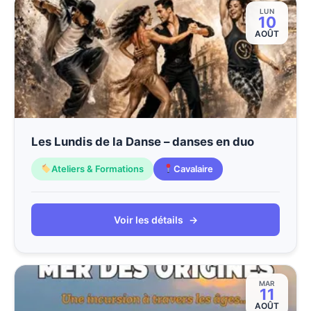
LUN
10
AOÛT
Les Lundis de la Danse – danses en duo
Ateliers & Formations
Cavalaire
Voir les détails
→
MAR
11
AOÛT