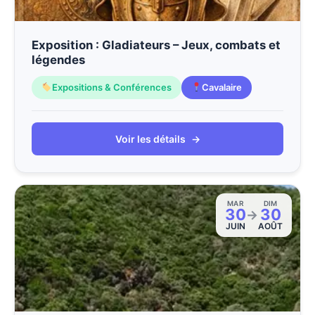
Exposition : Gladiateurs – Jeux, combats et
légendes
Expositions & Conférences
Cavalaire
Voir les détails
→
MAR
DIM
30
30
→
JUIN
AOÛT