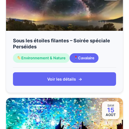
Sous les étoiles filantes – Soirée spéciale
Perséides
Environnement & Nature
Cavalaire
Voir les détails
→
SAM
15
AOÛT