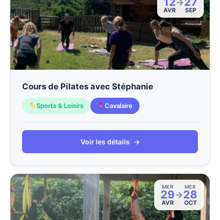
12
27
→
AVR
SEP
Cours de Pilates avec Stéphanie
Sports & Loisirs
Cavalaire
Voir les détails
→
MER
MER
29
28
→
AVR
OCT