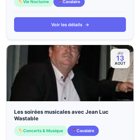
Vie Nocturne
Cavalaire
Voir les détails
→
JEU
13
AOÛT
Les soirées musicales avec Jean Luc
Wastable
Concerts & Musique
Cavalaire