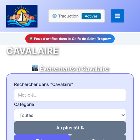
Aller
Panneau de gestion des cookies
au
Traduction
Activer
contenu
Feux d’artifice dans le Golfe de Saint-Tropez
▾
CAVALAIRE
Événements à Cavalaire
Rechercher dans "Cavalaire"
Catégorie
Au plus tôt ⇅