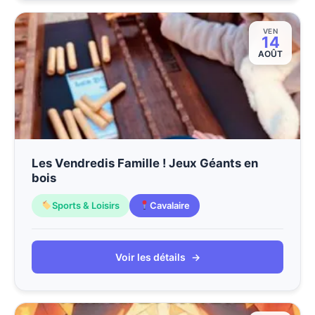
VEN
14
AOÛT
Les Vendredis Famille ! Jeux Géants en
bois
Sports & Loisirs
Cavalaire
Voir les détails
→