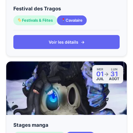
Festival des Tragos
Festivals & Fêtes
Cavalaire
Voir les détails
→
MER
LUN
01
31
→
JUIL
AOÛT
Stages manga