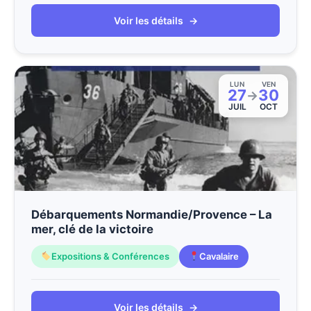
Voir les détails
→
LUN
VEN
27
30
→
JUIL
OCT
Débarquements Normandie/Provence – La
mer, clé de la victoire
Expositions & Conférences
Cavalaire
Voir les détails
→