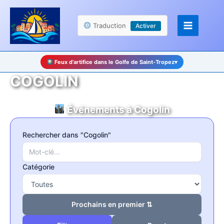
Aller
Panneau de gestion des cookies
au
Traduction
Activer
contenu
Feux d’artifice dans le Golfe de Saint-Tropez
▾
COGOLIN
Événements à Cogolin
Rechercher dans "Cogolin"
Catégorie
Prochains en premier ⇅