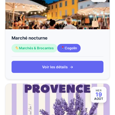
Marché nocturne
Marchés & Brocantes
Cogolin
Voir les détails
→
MER
19
AOÛT