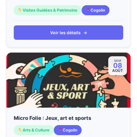
Visites Guidées & Patrimoine
Cogolin
Voir les détails
→
SAM
08
AOÛT
Micro Folie : Jeux, art et sports
Arts & Culture
Cogolin