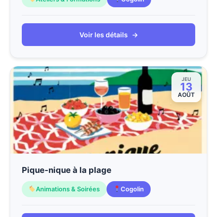
Voir les détails
→
JEU
13
AOÛT
Pique-nique à la plage
Animations & Soirées
Cogolin