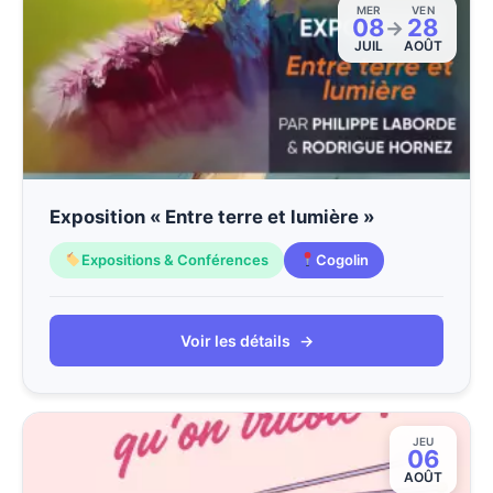
MER
VEN
08
28
→
JUIL
AOÛT
Exposition « Entre terre et lumière »
Expositions & Conférences
Cogolin
Voir les détails
→
JEU
06
AOÛT