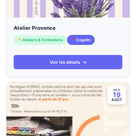
Atelier Provence
Ateliers & Formations
Cogolin
Voir les détails
→
MER
19
AOÛT