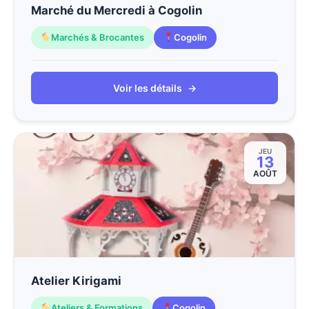
Marché du Mercredi à Cogolin
Marchés & Brocantes
Cogolin
Voir les détails
→
JEU
13
AOÛT
Atelier Kirigami
Ateliers & Formations
Cogolin