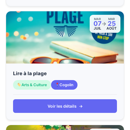
MAR
MAR
07
25
→
JUIL
AOÛT
Lire à la plage
Arts & Culture
Cogolin
Voir les détails
→