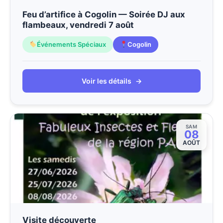
Feu d’artifice à Cogolin — Soirée DJ aux
flambeaux, vendredi 7 août
Événements Spéciaux
Cogolin
Voir les détails
→
SAM
08
AOÛT
Visite découverte