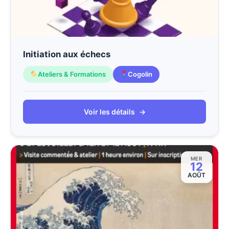
Initiation aux échecs
Ateliers & Formations
Cogolin
Voir les détails
→
MER
12
AOÛT