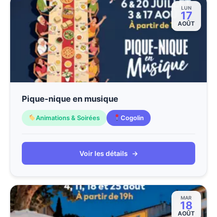
LUN
17
AOÛT
Pique-nique en musique
Animations & Soirées
Cogolin
Voir les détails
→
MAR
18
AOÛT