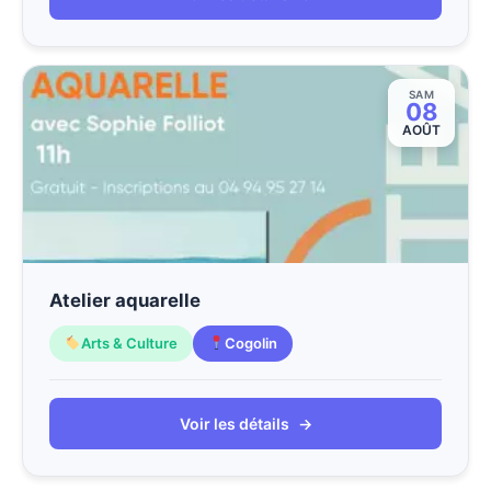
SAM
08
AOÛT
Atelier aquarelle
Arts & Culture
Cogolin
Voir les détails
→