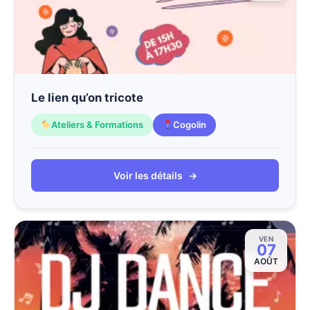
Le lien qu’on tricote
Ateliers & Formations
Cogolin
Voir les détails
→
VEN
07
AOÛT