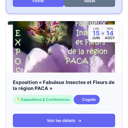
Reset
LUN
VEN
15
14
→
JUIN
AOÛT
Exposition « Fabuleux Insectes et Fleurs de
la région PACA »
Expositions & Conférences
Cogolin
Voir les détails
→