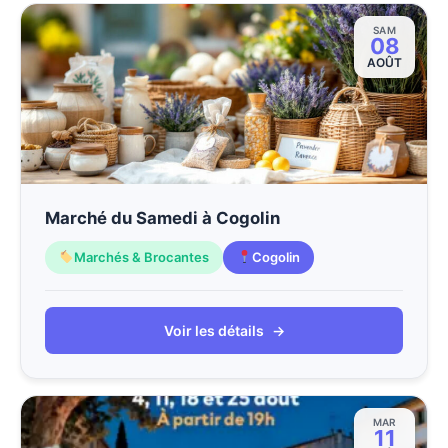
SAM
08
AOÛT
Marché du Samedi à Cogolin
Marchés & Brocantes
Cogolin
Voir les détails
→
MAR
11