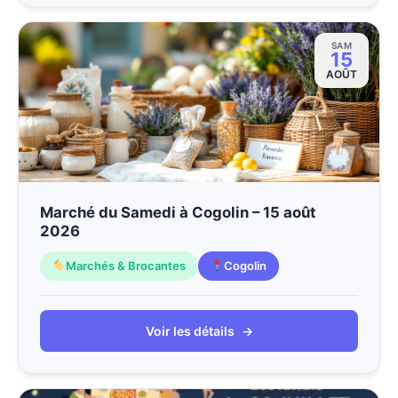
SAM
15
AOÛT
Marché du Samedi à Cogolin – 15 août
2026
Marchés & Brocantes
Cogolin
Voir les détails
→