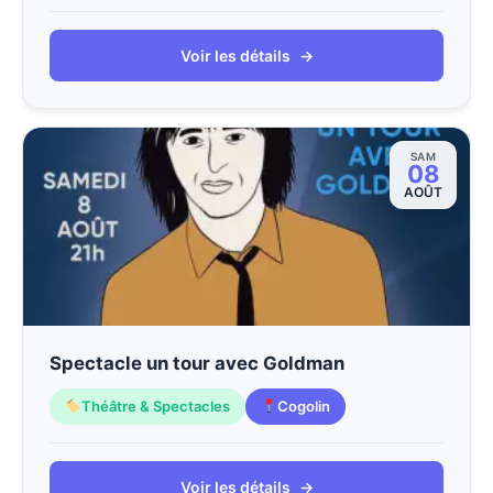
Voir les détails
→
SAM
08
AOÛT
Spectacle un tour avec Goldman
Théâtre & Spectacles
Cogolin
Voir les détails
→