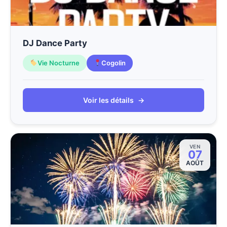
DJ Dance Party
Vie Nocturne
Cogolin
Voir les détails
→
VEN
07
AOÛT