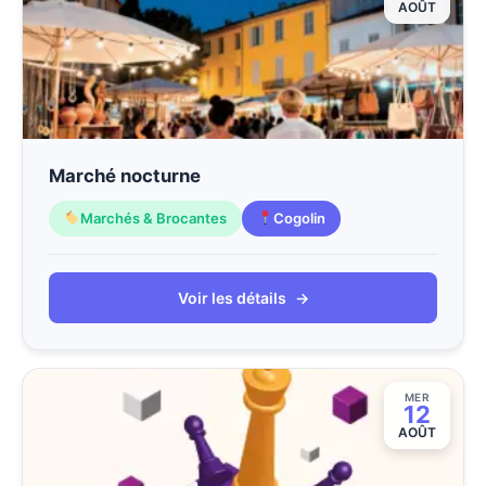
AOÛT
Marché nocturne
Marchés & Brocantes
Cogolin
Voir les détails
→
MER
12
AOÛT