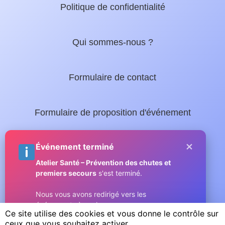
Politique de confidentialité
Qui sommes-nous ?
Formulaire de contact
Formulaire de proposition d'événement
×
Nos guides locaux :
Événement terminé
Atelier Santé – Prévention des chutes et
premiers secours
s'est terminé.
Guide complet de Sainte-Maxime
Nous vous avons redirigé vers les
événements à venir.
Micromax.tv - La web TV du Golfe
Ce site utilise des cookies et vous donne le contrôle sur
ceux que vous souhaitez activer
Compris