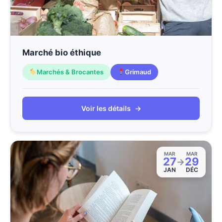
Marché bio éthique
Marchés & Brocantes
Grimaud
Voir les détails
→
MAR
MAR
27
29
→
JAN
DÉC