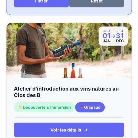
Reset
JEU
JEU
01
31
→
JAN
DÉC
Atelier d’introduction aux vins natures au
Clos des B
Découverte & Immersion
Grimaud
Voir les détails
→