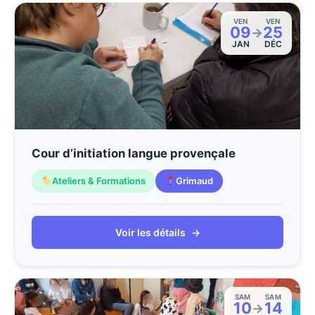
VEN
VEN
09
25
→
JAN
DÉC
Cour d’initiation langue provençale
Ateliers & Formations
Grimaud
Voir les détails
→
SAM
SAM
10
14
→