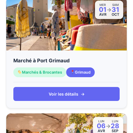
MER
SAM
01
31
→
AVR
OCT
Marché à Port Grimaud
Marchés & Brocantes
Grimaud
Voir les détails
→
LUN
LUN
06
28
→
AVR
SEP