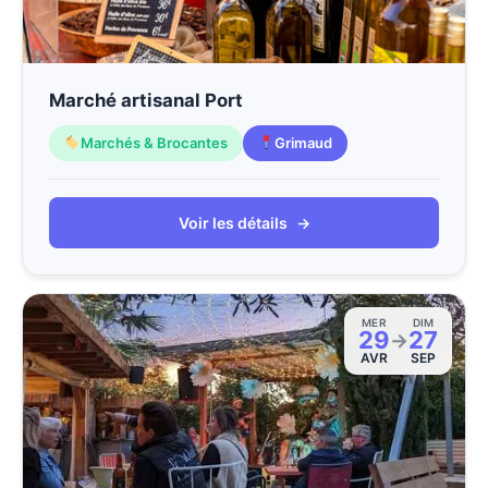
Marché artisanal Port
Marchés & Brocantes
Grimaud
Voir les détails
→
MER
DIM
29
27
→
AVR
SEP