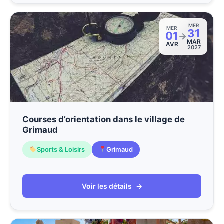
MER
MER
31
01
→
MAR
AVR
2027
Courses d’orientation dans le village de
Grimaud
Sports & Loisirs
Grimaud
Voir les détails
→