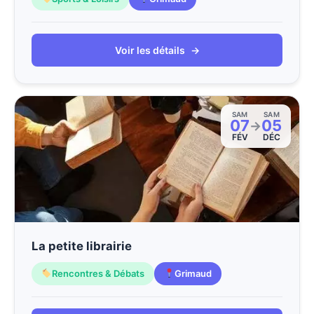
Voir les détails
→
SAM
SAM
07
05
→
FÉV
DÉC
La petite librairie
Rencontres & Débats
Grimaud