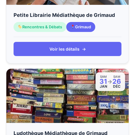
Petite Librairie Médiathèque de Grimaud
Rencontres & Débats
Grimaud
Voir les détails
→
SAM
SAM
31
26
→
JAN
DÉC
Ludothèque Médiathèque de Grimaud