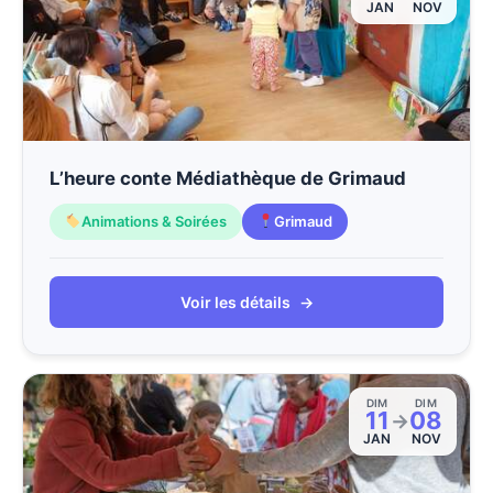
JAN
NOV
L’heure conte Médiathèque de Grimaud
Animations & Soirées
Grimaud
Voir les détails
→
DIM
DIM
11
08
→
JAN
NOV