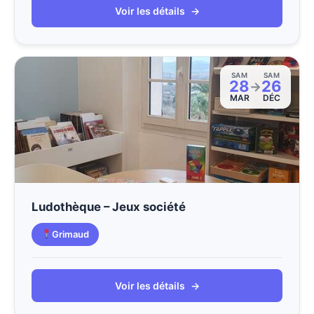
Voir les détails
→
SAM
SAM
28
26
→
MAR
DÉC
Ludothèque – Jeux société
Grimaud
Voir les détails
→