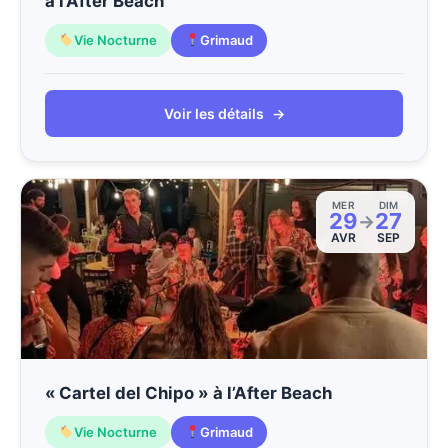
à l’After Beach
Vie Nocturne
Grimaud
Voir les détails
→
MER
DIM
29
27
→
AVR
SEP
« Cartel del Chipo » à l’After Beach
Vie Nocturne
Grimaud