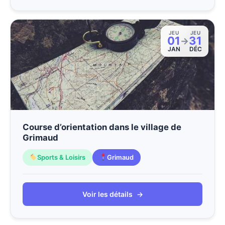
JEU
JEU
01
31
→
JAN
DÉC
Course d’orientation dans le village de
Grimaud
Sports & Loisirs
Grimaud
Voir les détails
→