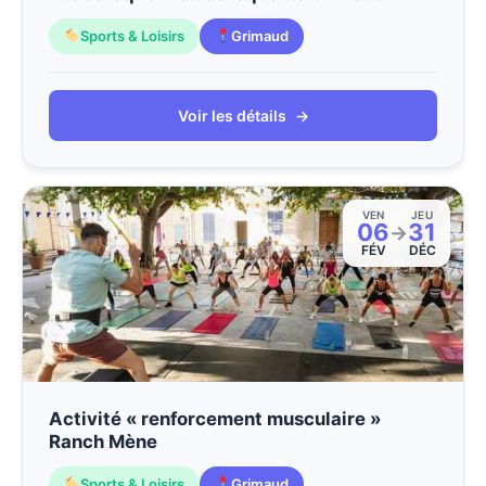
Sports & Loisirs
Grimaud
Voir les détails
→
VEN
JEU
06
31
→
FÉV
DÉC
Activité « renforcement musculaire »
Ranch Mène
Sports & Loisirs
Grimaud