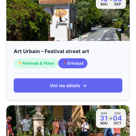
MAI
SEP
Art Urbain – Festival street art
Festivals & Fêtes
Grimaud
Voir les détails
→
DIM
DIM
31
04
→
MAI
OCT