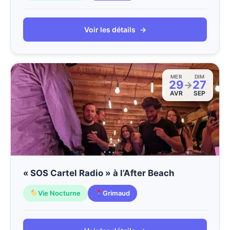
Voir les détails
→
MER
DIM
29
27
→
AVR
SEP
« SOS Cartel Radio » à l’After Beach
Vie Nocturne
Grimaud