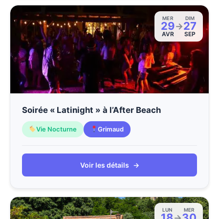
MER
DIM
29
27
→
AVR
SEP
Soirée « Latinight » à l’After Beach
Vie Nocturne
Grimaud
Voir les détails
→
LUN
MER
18
30
→