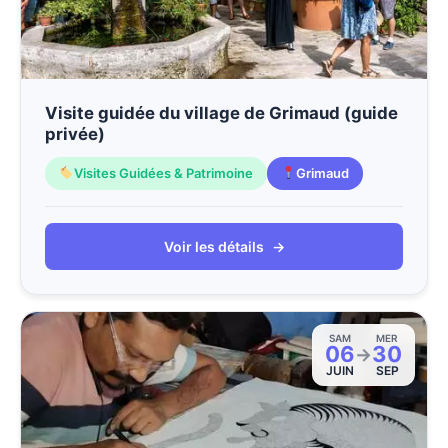
Visite guidée du village de Grimaud (guide
privée)
Visites Guidées & Patrimoine
Grimaud
Voir les détails
→
SAM
MER
06
30
→
JUIN
SEP