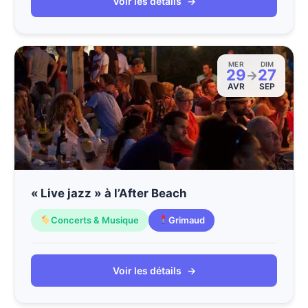
Voir les détails
→
MER
DIM
29
27
→
AVR
SEP
« Live jazz » à l’After Beach
Concerts & Musique
Grimaud
Voir les détails
→