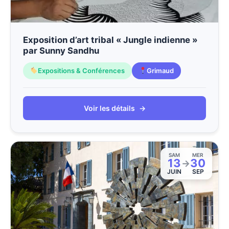
Exposition d’art tribal « Jungle indienne »
par Sunny Sandhu
Expositions & Conférences
Grimaud
Voir les détails
→
SAM
MER
13
30
→
JUIN
SEP