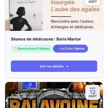
AOÛT
Séance de dédicaces : Boris Martor
Rencontres & Débats
La-Croix-Valmer
Voir les détails
→
MER
12
AOÛT