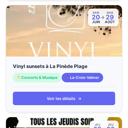
SAM
SAM
20
29
→
JUIN
AOÛT
Vinyl sunsets à La Pinède Plage
Concerts & Musique
La-Croix-Valmer
Voir les détails
→
JEU
JEU