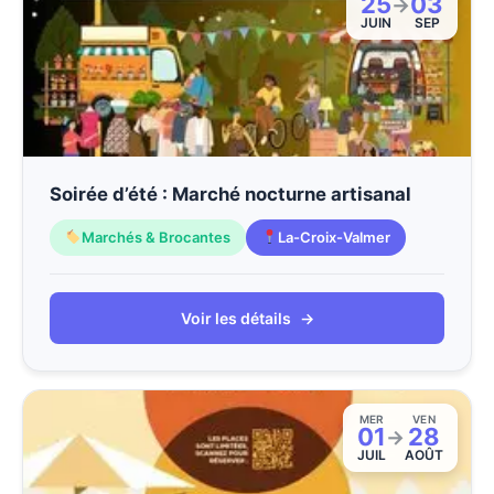
25
03
→
JUIN
SEP
Soirée d’été : Marché nocturne artisanal
Marchés & Brocantes
La-Croix-Valmer
Voir les détails
→
MER
VEN
01
28
→
JUIL
AOÛT