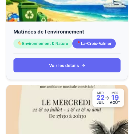
Matinées de l’environnement
Environnement & Nature
La-Croix-Valmer
Voir les détails
→
MER
MER
22
19
→
JUIL
AOÛT