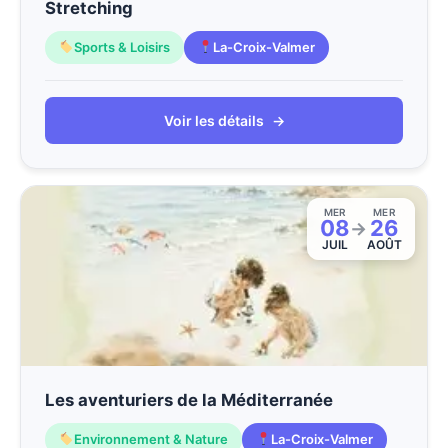
Stretching
Sports & Loisirs
La-Croix-Valmer
Voir les détails
→
MER
MER
08
26
→
JUIL
AOÛT
Les aventuriers de la Méditerranée
Environnement & Nature
La-Croix-Valmer