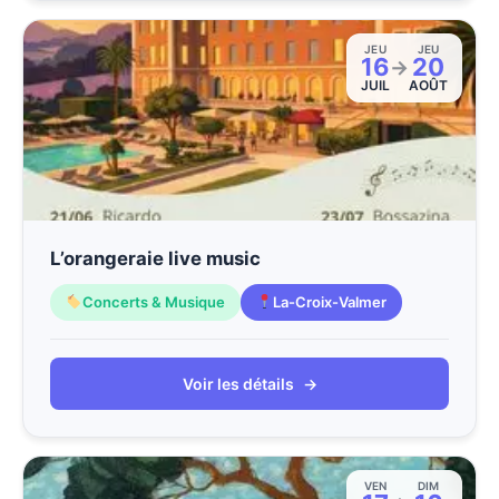
JEU
JEU
16
20
→
JUIL
AOÛT
L’orangeraie live music
Concerts & Musique
La-Croix-Valmer
Voir les détails
→
VEN
DIM