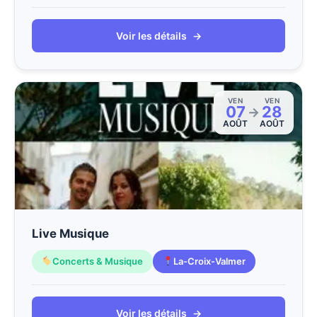
Voir les détails
→
VEN
VEN
07
28
→
AOÛT
AOÛT
Live Musique
Concerts & Musique
La-Croix-Valmer
Voir les détails
→