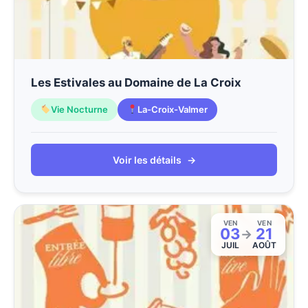
Les Estivales au Domaine de La Croix
Vie Nocturne
La-Croix-Valmer
Voir les détails
→
VEN
VEN
03
21
→
JUIL
AOÛT