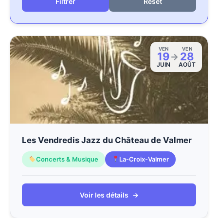
Reset
VEN
VEN
19
28
→
JUIN
AOÛT
Les Vendredis Jazz du Château de Valmer
Concerts & Musique
La-Croix-Valmer
Voir les détails
→