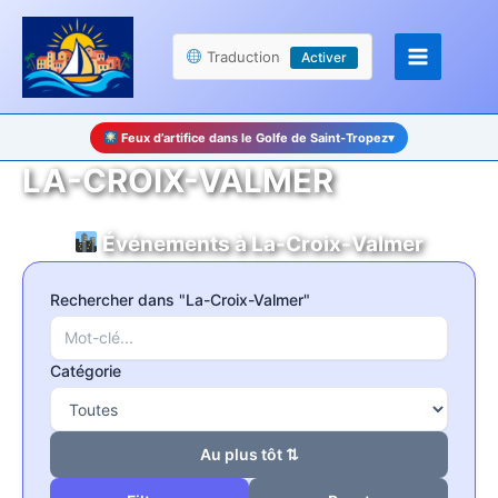
Aller
Panneau de gestion des cookies
au
Traduction
Activer
contenu
Feux d’artifice dans le Golfe de Saint-Tropez
▾
LA-CROIX-VALMER
Événements à La-Croix-Valmer
Rechercher dans "La-Croix-Valmer"
Catégorie
Au plus tôt ⇅