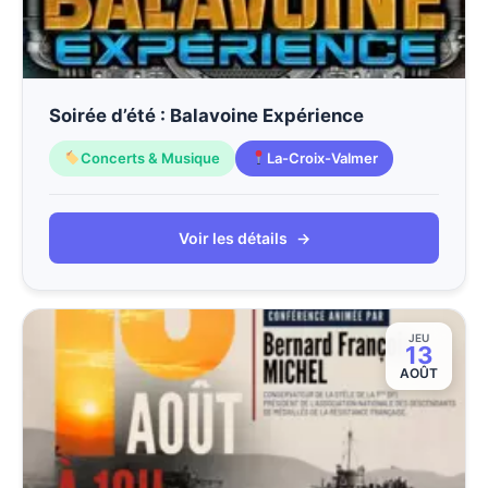
Soirée d’été : Balavoine Expérience
Concerts & Musique
La-Croix-Valmer
Voir les détails
→
JEU
13
AOÛT