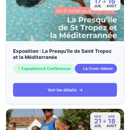
17
16
→
JUIL
AOÛT
Exposition : La Presqu’île de Saint Tropez
et la Méditerranée
Expositions & Conférences
La-Croix-Valmer
Voir les détails
→
MAR
MAR
21
18
→
JUIL
AOÛT