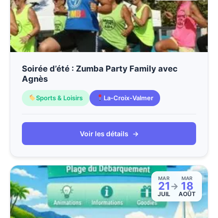
Soirée d’été : Zumba Party Family avec
Agnès
Sports & Loisirs
La-Croix-Valmer
Voir les détails
→
MAR
MAR
21
18
→
JUIL
AOÛT