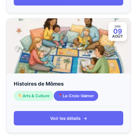
DIM
09
AOÛT
Histoires de Mômes
Arts & Culture
La-Croix-Valmer
Voir les détails
→