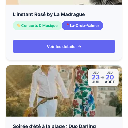
L’instant Rosé by La Madrague
Concerts & Musique
La-Croix-Valmer
Voir les détails
→
JEU
JEU
23
20
→
JUIL
AOÛT
Soirée d’été à la plage : Duo Darling