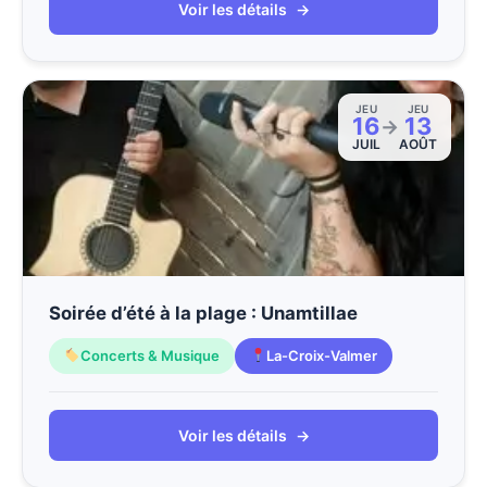
Voir les détails
→
JEU
JEU
16
13
→
JUIL
AOÛT
Soirée d’été à la plage : Unamtillae
Concerts & Musique
La-Croix-Valmer
Voir les détails
→