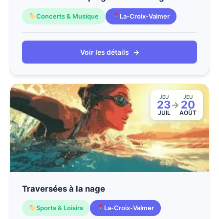
Concerts & Musique
La-Croix-Valmer
Voir les détails
→
JEU
JEU
23
20
→
JUIL
AOÛT
Traversées à la nage
Sports & Loisirs
La-Croix-Valmer