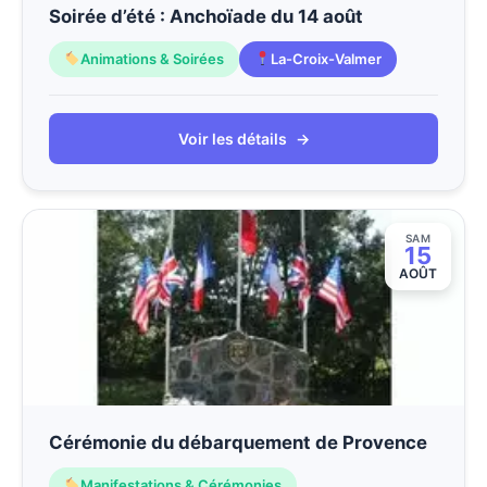
Soirée d’été : Anchoïade du 14 août
Animations & Soirées
La-Croix-Valmer
Voir les détails
→
SAM
15
AOÛT
Cérémonie du débarquement de Provence
Manifestations & Cérémonies