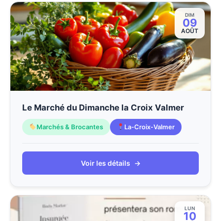
DIM
09
AOÛT
Le Marché du Dimanche la Croix Valmer
Marchés & Brocantes
La-Croix-Valmer
Voir les détails
→
LUN
10