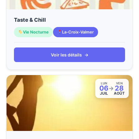
Taste & Chill
Vie Nocturne
La-Croix-Valmer
Voir les détails
→
LUN
VEN
06
28
→
JUIL
AOÛT