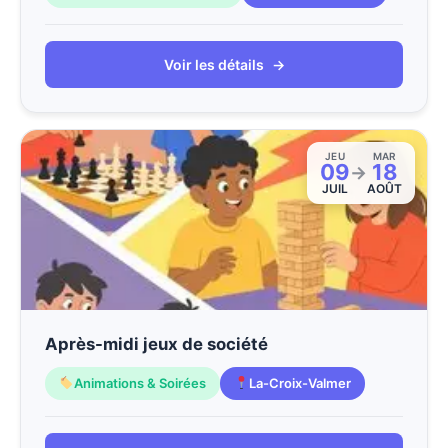
Voir les détails
→
JEU
MAR
09
18
→
JUIL
AOÛT
Après-midi jeux de société
Animations & Soirées
La-Croix-Valmer