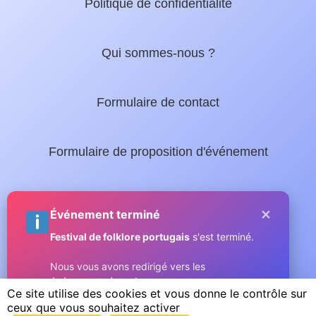
Politique de confidentialité
Qui sommes-nous ?
Formulaire de contact
Formulaire de proposition d'événement
Nos guides locaux :
×
Événement terminé
Festival de folklore portugais
s'est terminé.
Guide complet de Sainte-Maxime
Nous vous avons redirigé vers les
événements à venir.
Micromax.tv - La web TV du Golfe
Ce site utilise des cookies et vous donne le contrôle sur
ceux que vous souhaitez activer
Compris
Copyright © 2026 GOLFE SAINT TROPEZ