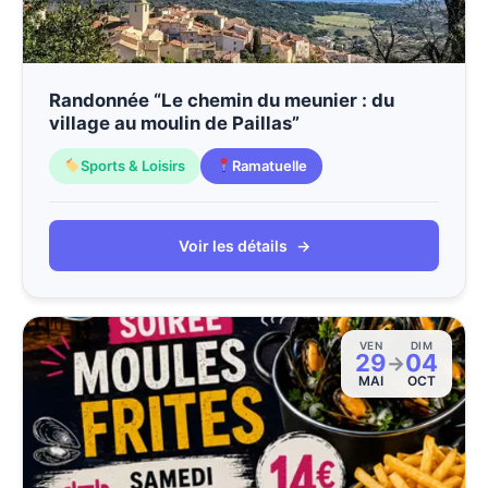
Randonnée “Le chemin du meunier : du
village au moulin de Paillas”
Sports & Loisirs
Ramatuelle
Voir les détails
→
VEN
DIM
29
04
→
MAI
OCT