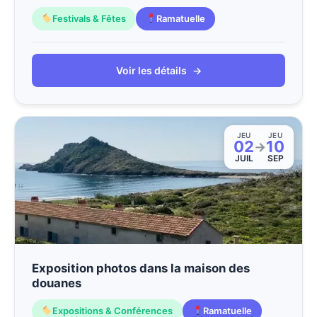
Festivals & Fêtes
Ramatuelle
Voir les détails
→
JEU
JEU
02
10
→
JUIL
SEP
Exposition photos dans la maison des
douanes
Expositions & Conférences
Ramatuelle