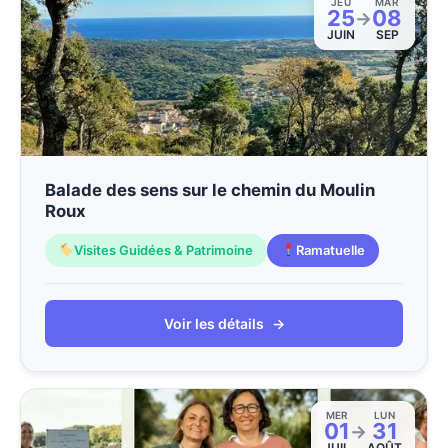
JEU
MAR
25
08
→
JUIN
SEP
Balade des sens sur le chemin du Moulin
Roux
Visites Guidées & Patrimoine
Ramatuelle
Voir les détails
→
MER
LUN
01
31
→
JUIL
AOÛT