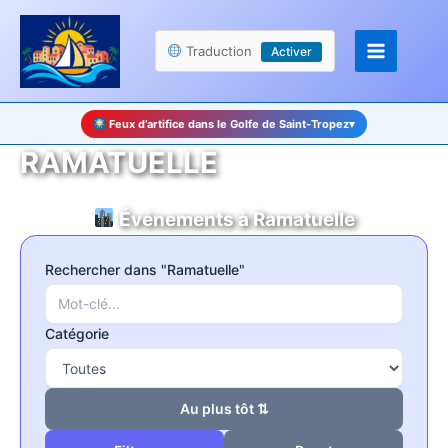
Aller
Panneau de gestion des cookies
au
Traduction
Activer
contenu
Feux d’artifice dans le Golfe de Saint-Tropez
▾
RAMATUELLE
Événements à Ramatuelle
Rechercher dans "Ramatuelle"
Catégorie
Au plus tôt ⇅