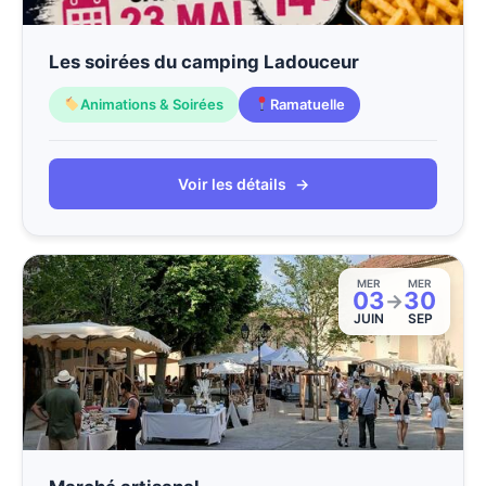
Les soirées du camping Ladouceur
Animations & Soirées
Ramatuelle
Voir les détails
→
MER
MER
03
30
→
JUIN
SEP