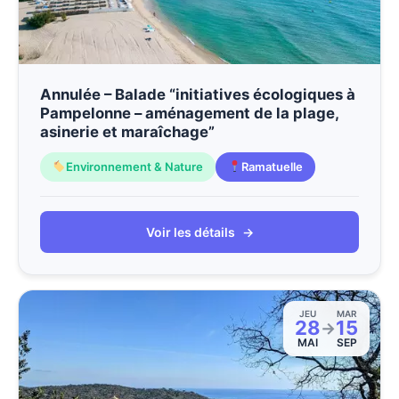
Annulée – Balade “initiatives écologiques à
Pampelonne – aménagement de la plage,
asinerie et maraîchage”
Environnement & Nature
Ramatuelle
Voir les détails
→
JEU
MAR
28
15
→
MAI
SEP