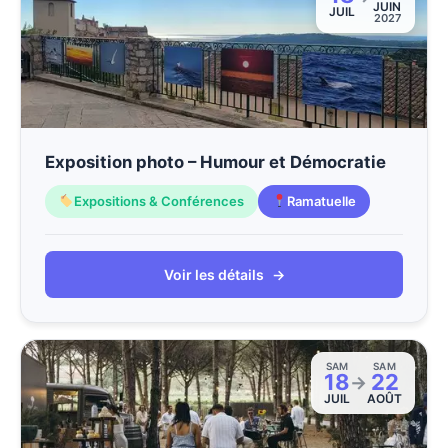
JUIN
JUIL
2027
Exposition photo – Humour et Démocratie
Expositions & Conférences
Ramatuelle
Voir les détails
→
SAM
SAM
18
22
→
JUIL
AOÛT