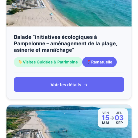
Balade “initiatives écologiques à
Pampelonne – aménagement de la plage,
asinerie et maraîchage”
Visites Guidées & Patrimoine
Ramatuelle
Voir les détails
→
VEN
JEU
15
03
→
MAI
SEP