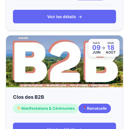
Voir les détails
→
MAR
MAR
09
18
→
JUIN
AOÛT
Clos des B2B
Manifestations & Cérémonies
Ramatuelle