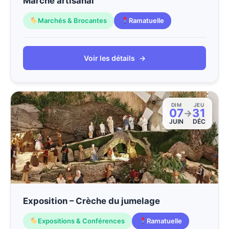
Marché artisanal
Marchés & Brocantes
Ramatuelle
Voir les détails
→
DIM
JEU
07
31
→
JUIN
DÉC
Exposition – Crèche du jumelage
Expositions & Conférences
Ramatuelle