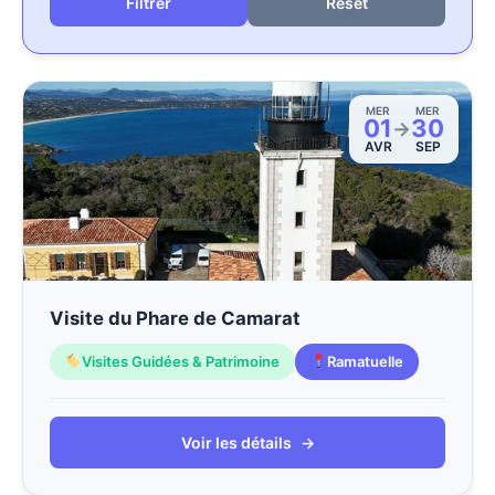
Reset
MER
MER
01
30
→
AVR
SEP
Visite du Phare de Camarat
Visites Guidées & Patrimoine
Ramatuelle
Voir les détails
→