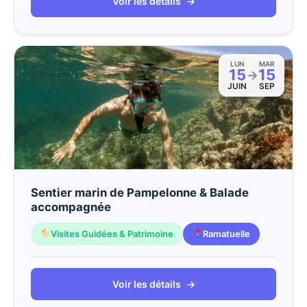
Voir les détails
→
LUN
MAR
15
15
→
JUIN
SEP
Sentier marin de Pampelonne & Balade
accompagnée
Visites Guidées & Patrimoine
Ramatuelle
Voir les détails
→