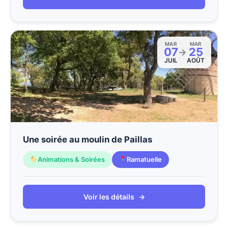
MAR
MAR
07
25
→
JUIL
AOÛT
Une soirée au moulin de Paillas
Animations & Soirées
Ramatuelle
Voir les détails
→