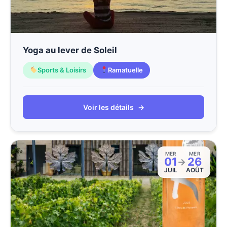
Yoga au lever de Soleil
Sports & Loisirs
Ramatuelle
Voir les détails
→
MER
MER
01
26
→
JUIL
AOÛT