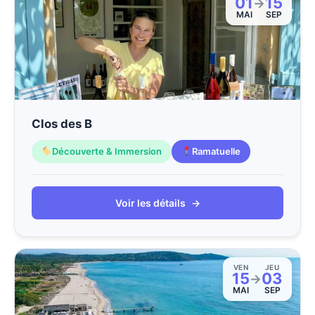
01
15
→
MAI
SEP
Clos des B
Découverte & Immersion
Ramatuelle
Voir les détails
→
VEN
JEU
15
03
→
MAI
SEP