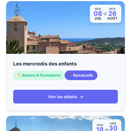
MER
MER
08
26
→
JUIL
AOÛT
Les mercredis des enfants
Ateliers & Formations
Ramatuelle
Voir les détails
→
MER
SAM
30
18
→