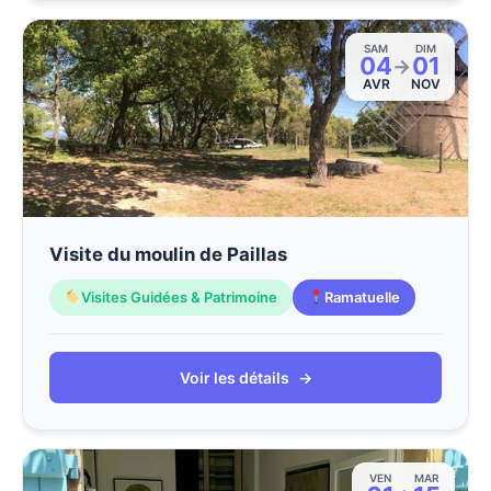
SAM
DIM
04
01
→
AVR
NOV
Visite du moulin de Paillas
Visites Guidées & Patrimoine
Ramatuelle
Voir les détails
→
VEN
MAR