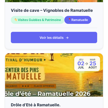
Visite de cave – Vignobles de Ramatuelle
Visites Guidées & Patrimoine
Ramatuelle
Voir les détails
→
JEU
MAR
02
25
→
JUIL
AOÛT
Drôle d’Eté à Ramatuelle.