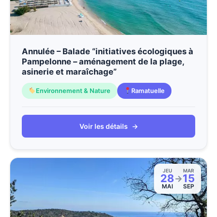
Annulée – Balade “initiatives écologiques à
Pampelonne – aménagement de la plage,
asinerie et maraîchage”
Environnement & Nature
Ramatuelle
Voir les détails
→
JEU
MAR
28
15
→
MAI
SEP