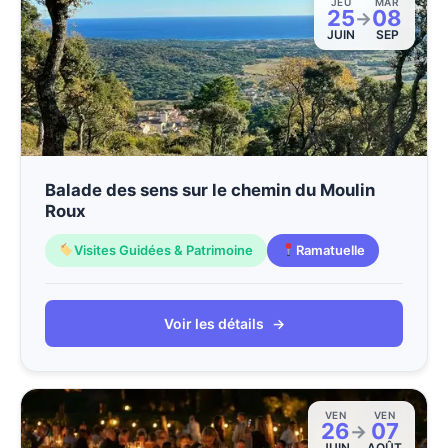
JEU
MAR
25
08
→
JUIN
SEP
Balade des sens sur le chemin du Moulin
Roux
Visites Guidées & Patrimoine
Ramatuelle
Voir les détails
→
VEN
VEN
26
07
→
JUIN
AOÛT