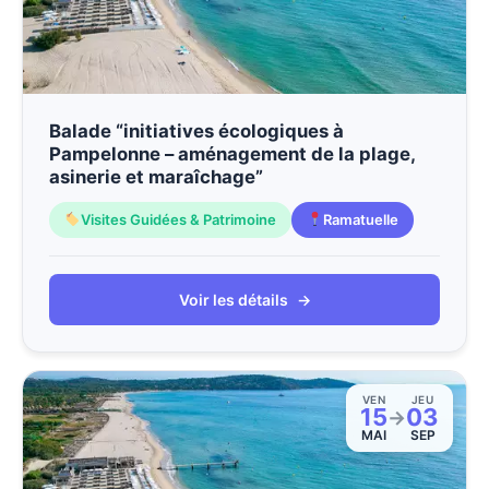
Balade “initiatives écologiques à
Pampelonne – aménagement de la plage,
asinerie et maraîchage”
Visites Guidées & Patrimoine
Ramatuelle
Voir les détails
→
VEN
JEU
15
03
→
MAI
SEP