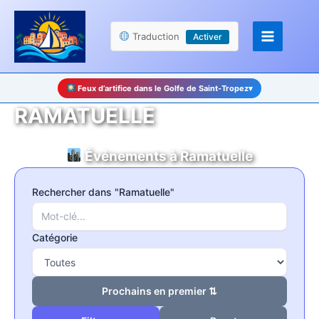
Aller
Panneau de gestion des cookies
au
Traduction
Activer
contenu
Feux d’artifice dans le Golfe de Saint-Tropez
▾
RAMATUELLE
Événements à Ramatuelle
Rechercher dans "Ramatuelle"
Catégorie
Prochains en premier ⇅