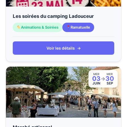
Les soirées du camping Ladouceur
Animations & Soirées
Ramatuelle
Voir les détails
→
MER
MER
03
30
→
JUIN
SEP