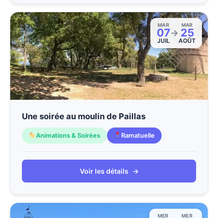
MAR
MAR
07
25
→
JUIL
AOÛT
Une soirée au moulin de Paillas
Animations & Soirées
Ramatuelle
Voir les détails
→
MER
MER