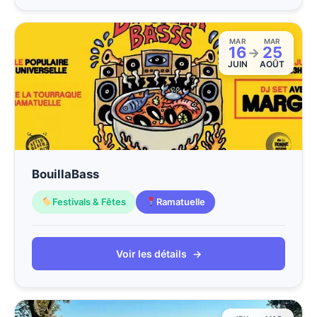
MAR
MAR
16
25
→
JUIN
AOÛT
BouillaBass
Festivals & Fêtes
Ramatuelle
Voir les détails
→