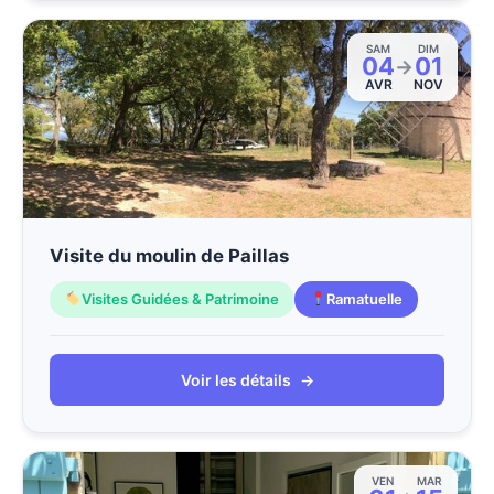
SAM
DIM
04
01
→
AVR
NOV
Visite du moulin de Paillas
Visites Guidées & Patrimoine
Ramatuelle
Voir les détails
→
VEN
MAR