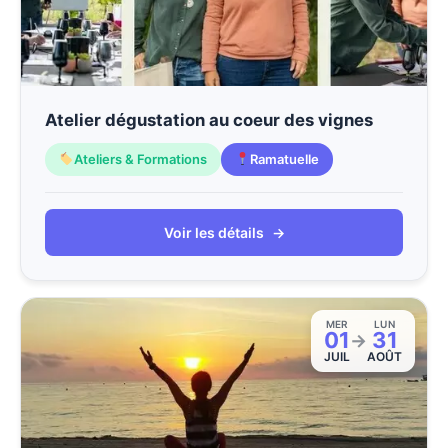
Atelier dégustation au coeur des vignes
Ateliers & Formations
Ramatuelle
Voir les détails
→
MER
LUN
01
31
→
JUIL
AOÛT