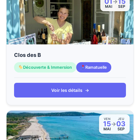
01
15
→
MAI
SEP
Clos des B
Découverte & Immersion
Ramatuelle
Voir les détails
→
VEN
JEU
15
03
→
MAI
SEP