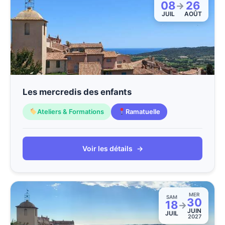
08
26
→
JUIL
AOÛT
Les mercredis des enfants
Ateliers & Formations
Ramatuelle
Voir les détails
→
MER
SAM
30
18
→
JUIN
JUIL
2027