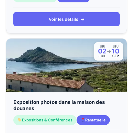
Voir les détails
→
JEU
JEU
02
10
→
JUIL
SEP
Exposition photos dans la maison des
douanes
Expositions & Conférences
Ramatuelle