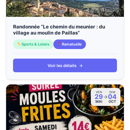
Randonnée “Le chemin du meunier : du
village au moulin de Paillas”
Sports & Loisirs
Ramatuelle
Voir les détails
→
VEN
DIM
29
04
→
MAI
OCT