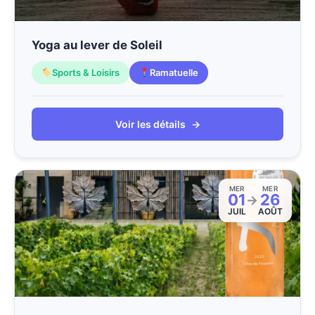
Yoga au lever de Soleil
Sports & Loisirs
Ramatuelle
Voir les détails
→
MER
MER
01
26
→
JUIL
AOÛT