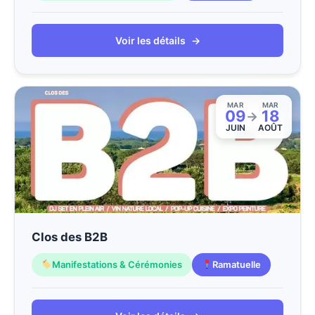
Voir les détails
→
MAR
MAR
09
18
→
JUIN
AOÛT
Clos des B2B
Manifestations & Cérémonies
Ramatuelle