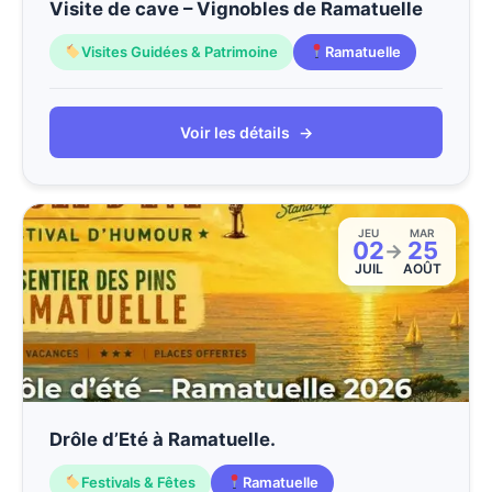
Visite de cave – Vignobles de Ramatuelle
Visites Guidées & Patrimoine
Ramatuelle
Voir les détails
→
JEU
MAR
02
25
→
JUIL
AOÛT
Drôle d’Eté à Ramatuelle.
Festivals & Fêtes
Ramatuelle