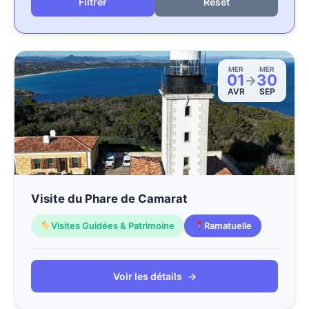
Reset
MER
MER
01
30
→
AVR
SEP
Visite du Phare de Camarat
Visites Guidées & Patrimoine
Ramatuelle
Voir les détails
→