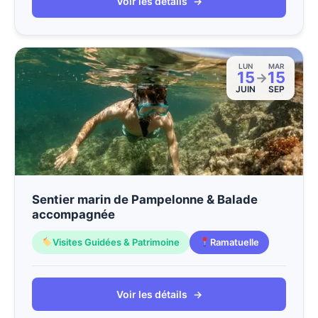
Voir les détails
→
LUN
MAR
15
15
→
JUIN
SEP
Sentier marin de Pampelonne & Balade
accompagnée
Visites Guidées & Patrimoine
Ramatuelle
Voir les détails
→