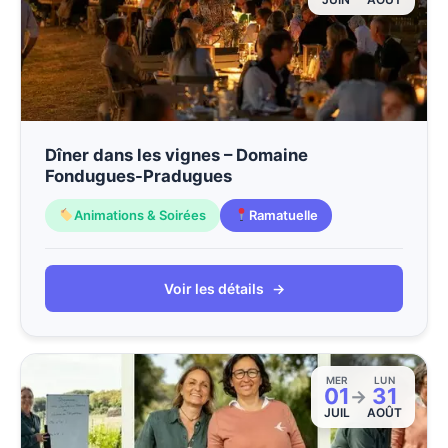
Dîner dans les vignes – Domaine
Fondugues-Pradugues
Animations & Soirées
Ramatuelle
Voir les détails
→
MER
LUN
01
31
→
JUIL
AOÛT