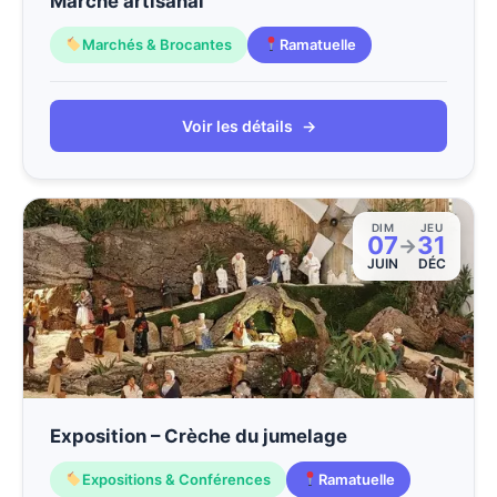
Marché artisanal
Marchés & Brocantes
Ramatuelle
Voir les détails
→
DIM
JEU
07
31
→
JUIN
DÉC
Exposition – Crèche du jumelage
Expositions & Conférences
Ramatuelle