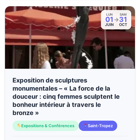
LUN
SAM
01
31
→
JUIN
OCT
Exposition de sculptures
monumentales – « La force de la
douceur : cinq femmes sculptent le
bonheur intérieur à travers le
bronze »
Expositions & Conférences
Saint-Tropez