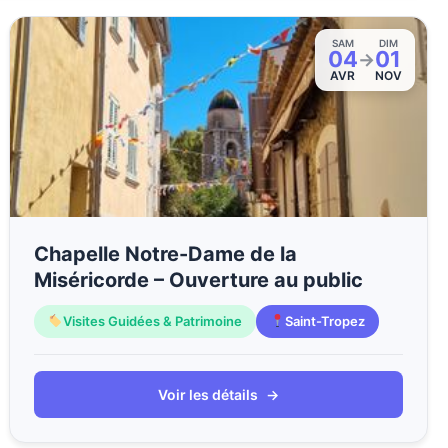
SAM
DIM
04
01
→
AVR
NOV
Chapelle Notre-Dame de la
Miséricorde – Ouverture au public
Visites Guidées & Patrimoine
Saint-Tropez
Voir les détails
→