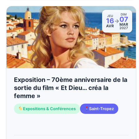
DIM
JEU
07
16
→
MAR
AVR
2027
Exposition – 70ème anniversaire de la
sortie du film « Et Dieu… créa la
femme »
Expositions & Conférences
Saint-Tropez