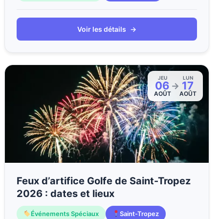
Voir les détails
→
JEU
LUN
06
17
→
AOÛT
AOÛT
Feux d’artifice Golfe de Saint-Tropez
2026 : dates et lieux
Événements Spéciaux
Saint-Tropez