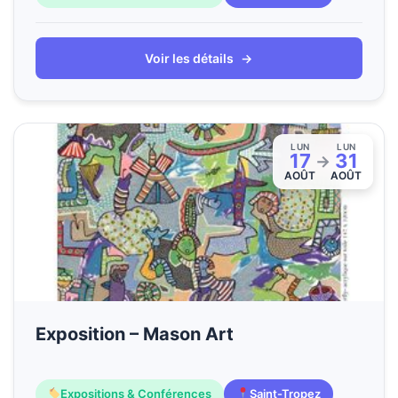
Voir les détails
→
LUN
LUN
17
31
→
AOÛT
AOÛT
Exposition – Mason Art
Expositions & Conférences
Saint-Tropez