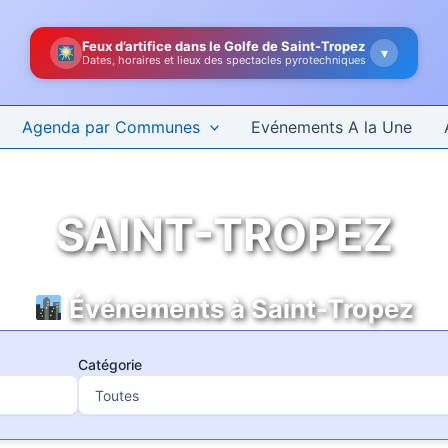
Feux d’artifice dans le Golfe de Saint-Tropez
▾
Dates, horaires et lieux des spectacles pyrotechniques
Agenda par Communes
Evénements A la Une
SAINT-TROPEZ
Événements à Saint-Tropez
Catégorie