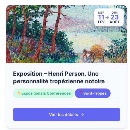
MER
DIM
11
23
→
FÉV
AOÛT
Exposition – Henri Person. Une
personnalité tropézienne notoire
Expositions & Conférences
Saint-Tropez
Voir les détails
→