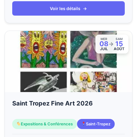
Voir les détails
→
MER
SAM
08
15
→
JUIL
AOÛT
Saint Tropez Fine Art 2026
Expositions & Conférences
Saint-Tropez