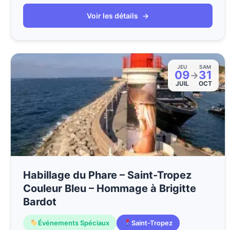
Voir les détails
→
JEU
SAM
09
31
→
JUIL
OCT
Habillage du Phare – Saint-Tropez
Couleur Bleu – Hommage à Brigitte
Bardot
Événements Spéciaux
Saint-Tropez