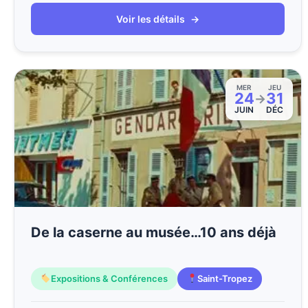
Voir les détails
→
MER
JEU
24
31
→
JUIN
DÉC
De la caserne au musée…10 ans déjà
Expositions & Conférences
Saint-Tropez