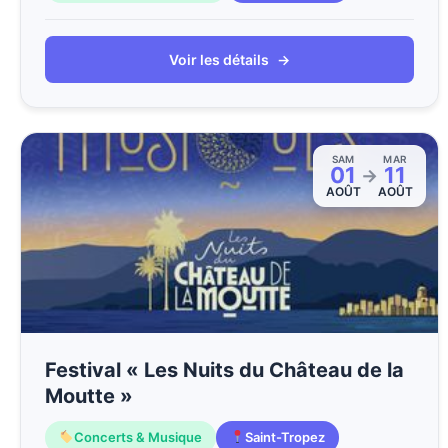
Voir les détails
→
SAM
MAR
01
11
→
AOÛT
AOÛT
Festival « Les Nuits du Château de la
Moutte »
Concerts & Musique
Saint-Tropez