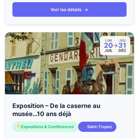
Voir les détails
→
LUN
JEU
20
31
→
JUIL
DÉC
Exposition – De la caserne au
musée…10 ans déjà
Expositions & Conférences
Saint-Tropez