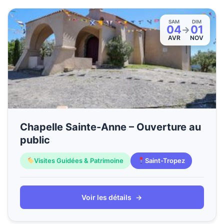
SAM
DIM
04
01
→
AVR
NOV
Chapelle Sainte-Anne – Ouverture au
public
Visites Guidées & Patrimoine
Saint-Tropez
Voir les détails
→