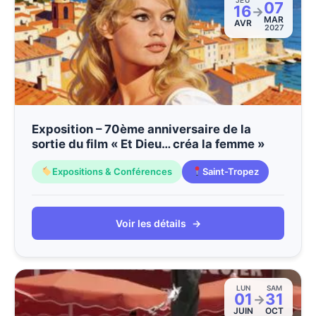
JEU
07
16
→
MAR
AVR
2027
Exposition – 70ème anniversaire de la
sortie du film « Et Dieu… créa la femme »
Expositions & Conférences
Saint-Tropez
Voir les détails
→
LUN
SAM
01
31
→
JUIN
OCT