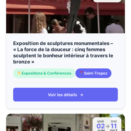
Exposition de sculptures monumentales –
« La force de la douceur : cinq femmes
sculptent le bonheur intérieur à travers le
bronze »
Expositions & Conférences
Saint-Tropez
Voir les détails
→
MAR
DIM
02
11
→
JUIN
OCT