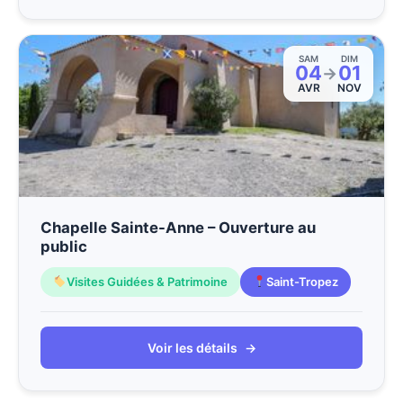
SAM
DIM
04
01
→
AVR
NOV
Chapelle Sainte-Anne – Ouverture au
public
Visites Guidées & Patrimoine
Saint-Tropez
Voir les détails
→