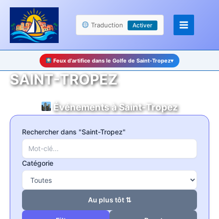
Aller
Panneau de gestion des cookies
au
Traduction
Activer
contenu
Feux d’artifice dans le Golfe de Saint-Tropez
▾
SAINT-TROPEZ
Événements à Saint-Tropez
Rechercher dans "Saint-Tropez"
Catégorie
Au plus tôt ⇅