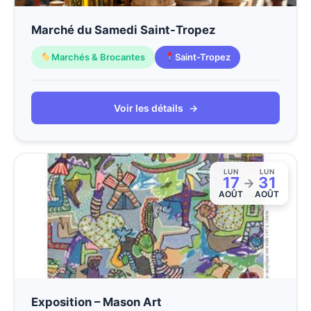
Marché du Samedi Saint-Tropez
Marchés & Brocantes
Saint-Tropez
Voir les détails
→
LUN
LUN
17
31
→
AOÛT
AOÛT
Exposition – Mason Art