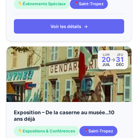
Événements Spéciaux
Saint-Tropez
Voir les détails
→
LUN
JEU
20
31
→
JUIL
DÉC
Exposition – De la caserne au musée…10
ans déjà
Expositions & Conférences
Saint-Tropez