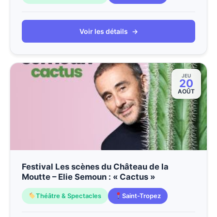
Voir les détails
→
JEU
20
AOÛT
Festival Les scènes du Château de la
Moutte – Elie Semoun : « Cactus »
Théâtre & Spectacles
Saint-Tropez