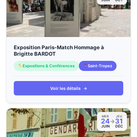
Exposition Paris-Match Hommage à
Brigitte BARDOT
Expositions & Conférences
Saint-Tropez
Voir les détails
→
MER
JEU
24
31
→
JUIN
DÉC