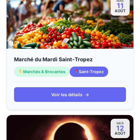
MAR
11
AOÛT
Marché du Mardi Saint-Tropez
Marchés & Brocantes
Saint-Tropez
Voir les détails
→
MER
12
AOÛT