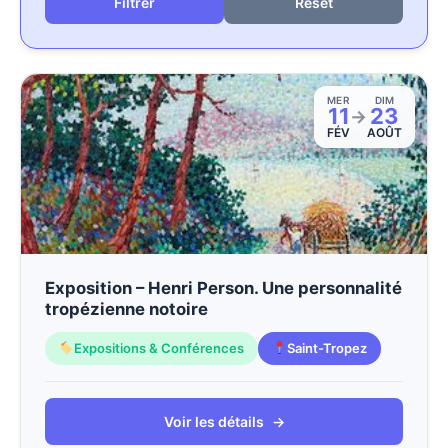
Reset
MER
DIM
11
23
→
FÉV
AOÛT
Exposition – Henri Person. Une personnalité
tropézienne notoire
Expositions & Conférences
Saint-Tropez
Voir les détails
→