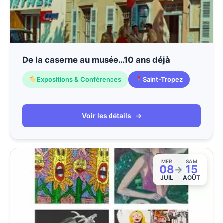
De la caserne au musée…10 ans déjà
Expositions & Conférences
Saint-Tropez
Voir les détails
→
MER
SAM
08
15
→
JUIL
AOÛT