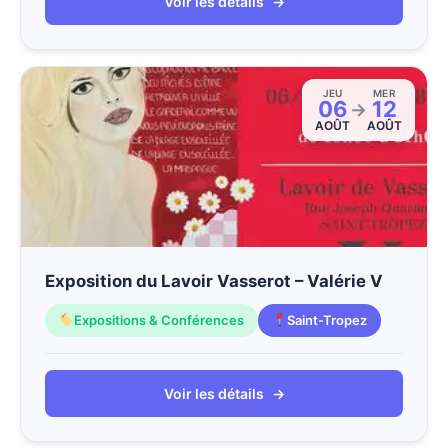
Voir les détails
→
JEU
MER
06
12
→
AOÛT
AOÛT
Exposition du Lavoir Vasserot – Valérie V
Expositions & Conférences
Saint-Tropez
Voir les détails
→