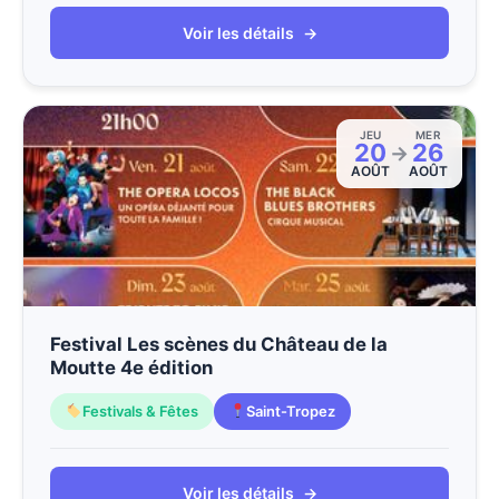
Voir les détails
→
JEU
MER
20
26
→
AOÛT
AOÛT
Festival Les scènes du Château de la
Moutte 4e édition
Festivals & Fêtes
Saint-Tropez
Voir les détails
→