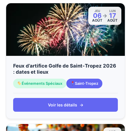
JEU
LUN
06
17
→
AOÛT
AOÛT
Feux d’artifice Golfe de Saint-Tropez 2026
: dates et lieux
Événements Spéciaux
Saint-Tropez
Voir les détails
→