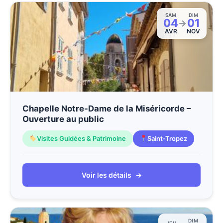
SAM
DIM
04
01
→
AVR
NOV
Chapelle Notre-Dame de la Miséricorde –
Ouverture au public
Visites Guidées & Patrimoine
Saint-Tropez
Voir les détails
→
DIM