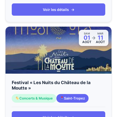
Voir les détails
→
SAM
MAR
01
11
→
AOÛT
AOÛT
Festival « Les Nuits du Château de la
Moutte »
Concerts & Musique
Saint-Tropez