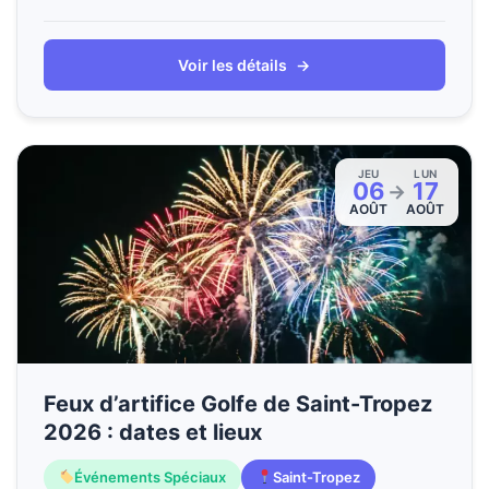
Voir les détails
→
JEU
LUN
06
17
→
AOÛT
AOÛT
Feux d’artifice Golfe de Saint-Tropez
2026 : dates et lieux
Événements Spéciaux
Saint-Tropez