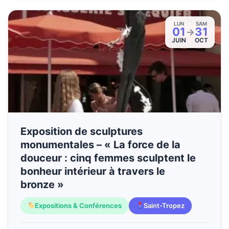
LUN
SAM
01
31
→
JUIN
OCT
Exposition de sculptures
monumentales – « La force de la
douceur : cinq femmes sculptent le
bonheur intérieur à travers le
bronze »
Expositions & Conférences
Saint-Tropez