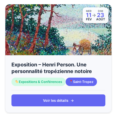
MER
DIM
11
23
→
FÉV
AOÛT
Exposition – Henri Person. Une
personnalité tropézienne notoire
Expositions & Conférences
Saint-Tropez
Voir les détails
→