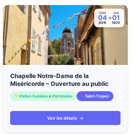
SAM
DIM
04
01
→
AVR
NOV
Chapelle Notre-Dame de la
Miséricorde – Ouverture au public
Visites Guidées & Patrimoine
Saint-Tropez
Voir les détails
→