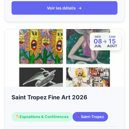
Voir les détails
→
MER
SAM
08
15
→
JUIL
AOÛT
Saint Tropez Fine Art 2026
Expositions & Conférences
Saint-Tropez