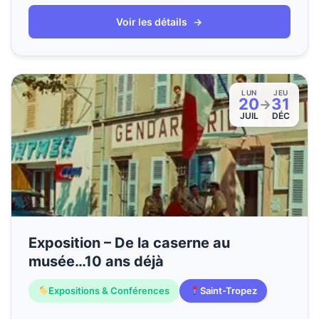
Voir les détails
→
LUN
JEU
20
31
→
JUIL
DÉC
Exposition – De la caserne au
musée…10 ans déjà
Expositions & Conférences
Saint-Tropez