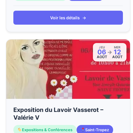
Voir les détails
→
JEU
MER
06
12
→
AOÛT
AOÛT
Exposition du Lavoir Vasserot –
Valérie V
Expositions & Conférences
Saint-Tropez