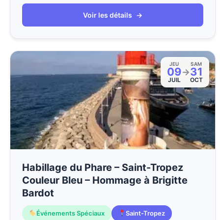
Voir les détails
→
JEU
SAM
09
31
→
JUIL
OCT
Habillage du Phare – Saint-Tropez
Couleur Bleu – Hommage à Brigitte
Bardot
Événements Spéciaux
Saint-Tropez