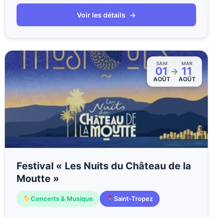
Voir les détails
→
SAM
MAR
01
11
→
AOÛT
AOÛT
Festival « Les Nuits du Château de la
Moutte »
Concerts & Musique
Saint-Tropez