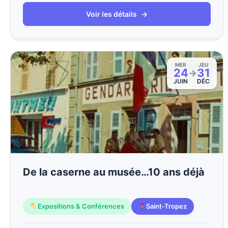
Voir les détails
→
MER
JEU
24
31
→
JUIN
DÉC
De la caserne au musée…10 ans déjà
Expositions & Conférences
Saint-Tropez