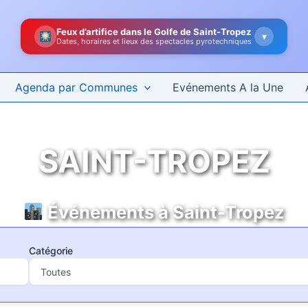
Feux d’artifice dans le Golfe de Saint-Tropez
▾
Dates, horaires et lieux des spectacles pyrotechniques
Agenda par Communes
Evénements A la Une
SAINT-TROPEZ
Événements à Saint-Tropez
Catégorie