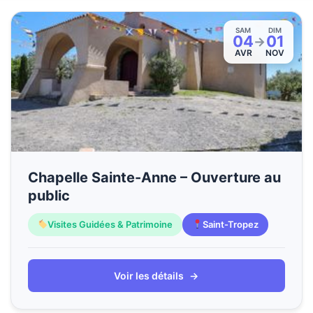
SAM
DIM
04
01
→
AVR
NOV
Chapelle Sainte-Anne – Ouverture au
public
Visites Guidées & Patrimoine
Saint-Tropez
Voir les détails
→