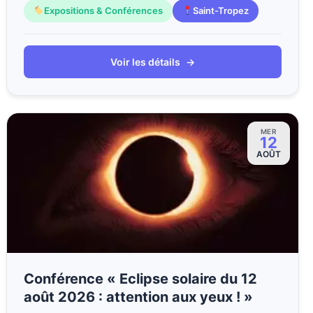
Expositions & Conférences
Saint-Tropez
Voir les détails
→
MER
12
AOÛT
Conférence « Eclipse solaire du 12
août 2026 : attention aux yeux ! »