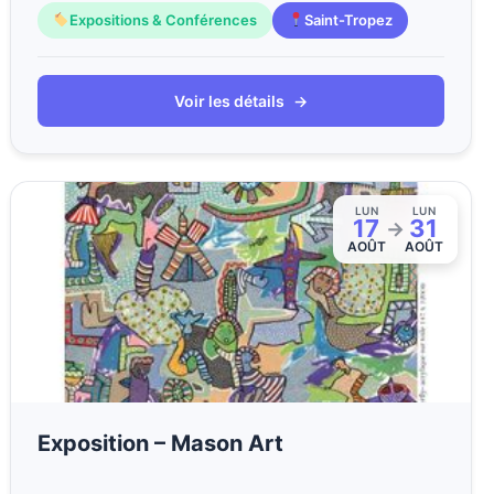
Expositions & Conférences
Saint-Tropez
Voir les détails
→
LUN
LUN
17
31
→
AOÛT
AOÛT
Exposition – Mason Art