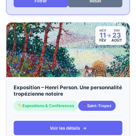
Reset
MER
DIM
11
23
→
FÉV
AOÛT
Exposition – Henri Person. Une personnalité
tropézienne notoire
Expositions & Conférences
Saint-Tropez
Voir les détails
→