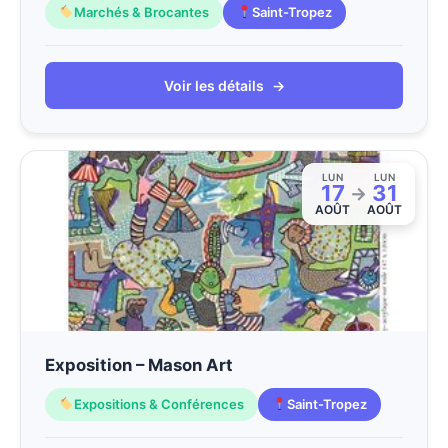
Marchés & Brocantes
Saint-Tropez
Voir les détails
→
LUN
LUN
17
31
→
AOÛT
AOÛT
Exposition – Mason Art
Expositions & Conférences
Saint-Tropez