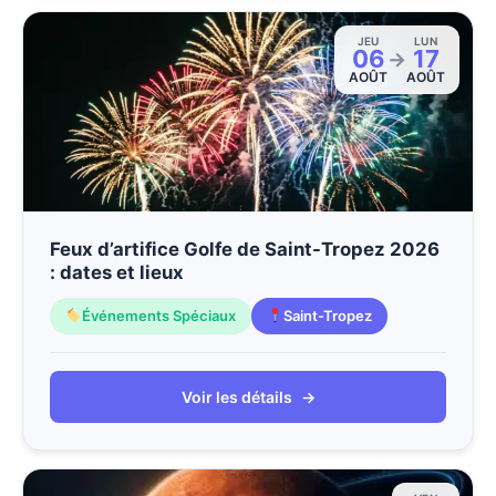
JEU
LUN
06
17
→
AOÛT
AOÛT
Feux d’artifice Golfe de Saint-Tropez 2026
: dates et lieux
Événements Spéciaux
Saint-Tropez
Voir les détails
→