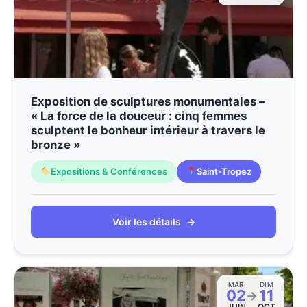
Exposition de sculptures monumentales –
« La force de la douceur : cinq femmes
sculptent le bonheur intérieur à travers le
bronze »
Expositions & Conférences
Saint-Tropez
Voir les détails
→
MAR
DIM
02
11
→
JUIN
OCT