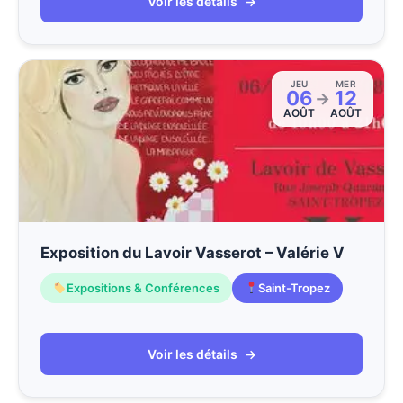
Voir les détails
→
JEU
MER
06
12
→
AOÛT
AOÛT
Exposition du Lavoir Vasserot – Valérie V
Expositions & Conférences
Saint-Tropez
Voir les détails
→