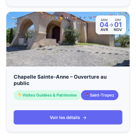
SAM
DIM
04
01
→
AVR
NOV
Chapelle Sainte-Anne – Ouverture au
public
Visites Guidées & Patrimoine
Saint-Tropez
Voir les détails
→