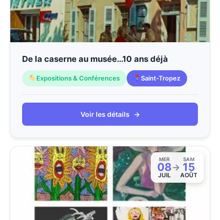
De la caserne au musée…10 ans déjà
Expositions & Conférences
Saint-Tropez
Voir les détails
→
MER
SAM
08
15
→
JUIL
AOÛT