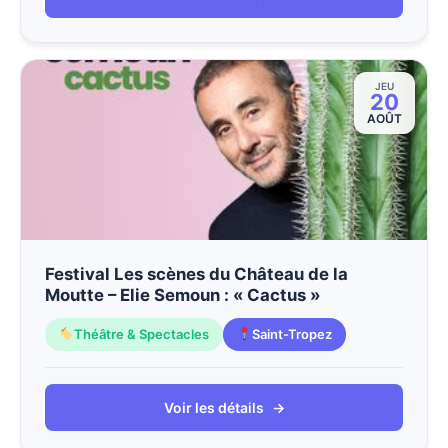
JEU
20
AOÛT
Festival Les scènes du Château de la
Moutte – Elie Semoun : « Cactus »
Théâtre & Spectacles
Saint-Tropez
Voir les détails
→