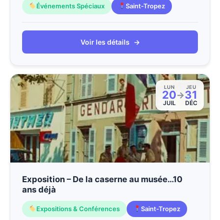
Événements Spéciaux
Saint-Tropez
Voir les détails
→
LUN
JEU
20
31
→
JUIL
DÉC
Exposition – De la caserne au musée…10
ans déjà
Expositions & Conférences
Saint-Tropez