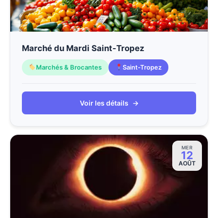
Marché du Mardi Saint-Tropez
Marchés & Brocantes
Saint-Tropez
Voir les détails
→
MER
12
AOÛT