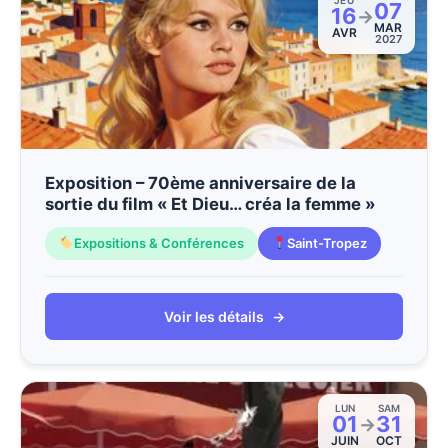
JEU
07
16
→
MAR
AVR
2027
Exposition – 70ème anniversaire de la
sortie du film « Et Dieu… créa la femme »
Expositions & Conférences
Saint-Tropez
Voir les détails
→
LUN
SAM
01
31
→
JUIN
OCT