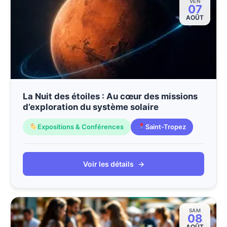
VEN
07
AOÛT
La Nuit des étoiles : Au cœur des missions
d’exploration du système solaire
Expositions & Conférences
Saint-Tropez
Voir les détails
→
SAM
08
AOÛT