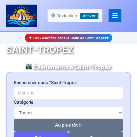
Aller
Panneau de gestion des cookies
au
Traduction
Activer
contenu
Feux d’artifice dans le Golfe de Saint-Tropez
▾
SAINT-TROPEZ
Événements à Saint-Tropez
Rechercher dans "Saint-Tropez"
Catégorie
Au plus tôt ⇅