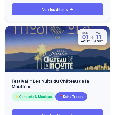
Voir les détails
→
SAM
MAR
01
11
→
AOÛT
AOÛT
Festival « Les Nuits du Château de la
Moutte »
Concerts & Musique
Saint-Tropez