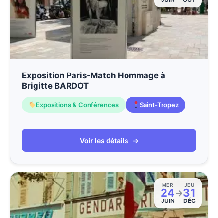
Exposition Paris-Match Hommage à
Brigitte BARDOT
Expositions & Conférences
Saint-Tropez
Voir les détails
→
MER
JEU
24
31
→
JUIN
DÉC