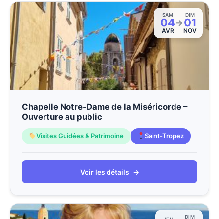
SAM
DIM
04
01
→
AVR
NOV
Chapelle Notre-Dame de la Miséricorde –
Ouverture au public
Visites Guidées & Patrimoine
Saint-Tropez
Voir les détails
→
DIM