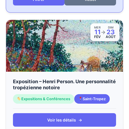
MER
DIM
11
23
→
FÉV
AOÛT
Exposition – Henri Person. Une personnalité
tropézienne notoire
Expositions & Conférences
Saint-Tropez
Voir les détails
→