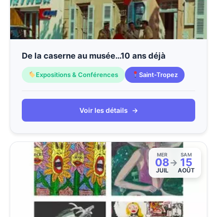
De la caserne au musée…10 ans déjà
Expositions & Conférences
Saint-Tropez
Voir les détails
→
MER
SAM
08
15
→
JUIL
AOÛT