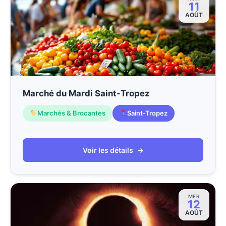
11
AOÛT
Marché du Mardi Saint-Tropez
Marchés & Brocantes
Saint-Tropez
Voir les détails
→
MER
12
AOÛT