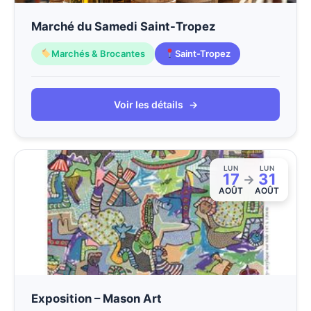
Marché du Samedi Saint-Tropez
Marchés & Brocantes
Saint-Tropez
Voir les détails
→
LUN
LUN
17
31
→
AOÛT
AOÛT
Exposition – Mason Art