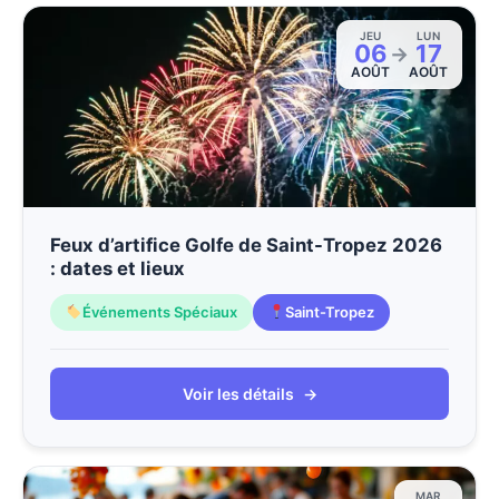
JEU
LUN
06
17
→
AOÛT
AOÛT
Feux d’artifice Golfe de Saint-Tropez 2026
: dates et lieux
Événements Spéciaux
Saint-Tropez
Voir les détails
→
MAR