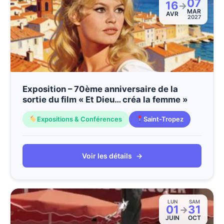
07
16
→
MAR
AVR
2027
Exposition – 70ème anniversaire de la
sortie du film « Et Dieu… créa la femme »
Expositions & Conférences
Saint-Tropez
Voir les détails
→
LUN
SAM
01
31
→
JUIN
OCT