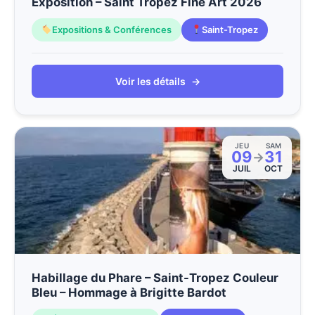
Exposition – Saint Tropez Fine Art 2026
Expositions & Conférences
Saint-Tropez
Voir les détails
→
JEU
SAM
09
31
→
JUIL
OCT
Habillage du Phare – Saint-Tropez Couleur
Bleu – Hommage à Brigitte Bardot