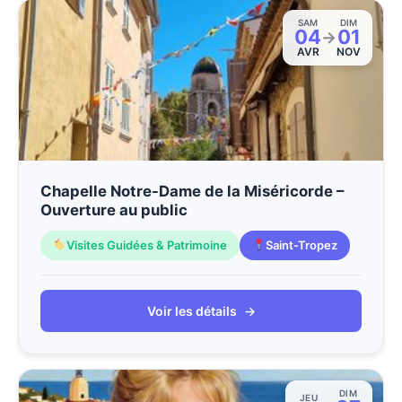
SAM
DIM
04
01
→
AVR
NOV
Chapelle Notre-Dame de la Miséricorde –
Ouverture au public
Visites Guidées & Patrimoine
Saint-Tropez
Voir les détails
→
DIM
JEU