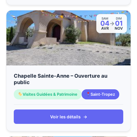
SAM
DIM
04
01
→
AVR
NOV
Chapelle Sainte-Anne – Ouverture au
public
Visites Guidées & Patrimoine
Saint-Tropez
Voir les détails
→