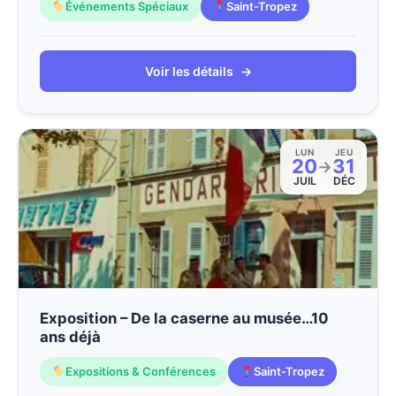
Événements Spéciaux
Saint-Tropez
Voir les détails
→
LUN
JEU
20
31
→
JUIL
DÉC
Exposition – De la caserne au musée…10
ans déjà
Expositions & Conférences
Saint-Tropez