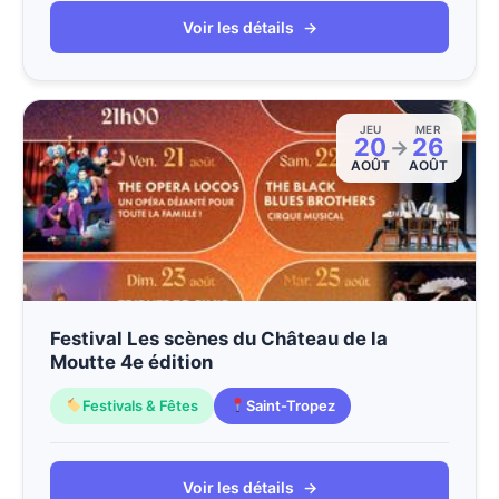
Voir les détails
→
JEU
MER
20
26
→
AOÛT
AOÛT
Festival Les scènes du Château de la
Moutte 4e édition
Festivals & Fêtes
Saint-Tropez
Voir les détails
→