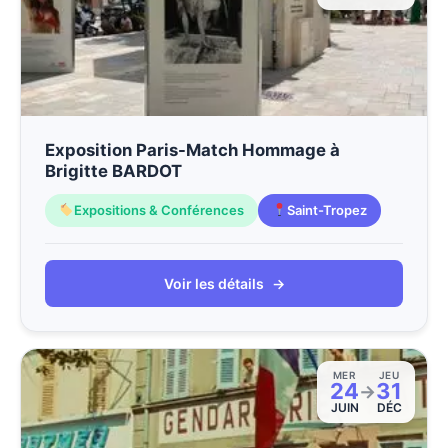
Exposition Paris-Match Hommage à
Brigitte BARDOT
Expositions & Conférences
Saint-Tropez
Voir les détails
→
MER
JEU
24
31
→
JUIN
DÉC