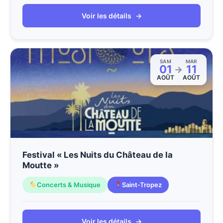
Voir les détails
→
SAM
MAR
01
11
→
AOÛT
AOÛT
Festival « Les Nuits du Château de la
Moutte »
Concerts & Musique
Saint-Tropez
Voir les détails
→