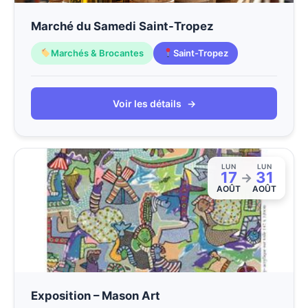
Marché du Samedi Saint-Tropez
Marchés & Brocantes
Saint-Tropez
Voir les détails
→
LUN
LUN
17
31
→
AOÛT
AOÛT
Exposition – Mason Art