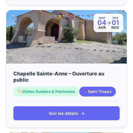
SAM
DIM
04
01
→
AVR
NOV
Chapelle Sainte-Anne – Ouverture au
public
Visites Guidées & Patrimoine
Saint-Tropez
Voir les détails
→