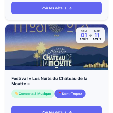
Voir les détails
→
SAM
MAR
01
11
→
AOÛT
AOÛT
Festival « Les Nuits du Château de la
Moutte »
Concerts & Musique
Saint-Tropez
Voir les détails
→