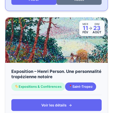
MER
DIM
11
23
→
FÉV
AOÛT
Exposition – Henri Person. Une personnalité
tropézienne notoire
Expositions & Conférences
Saint-Tropez
Voir les détails
→