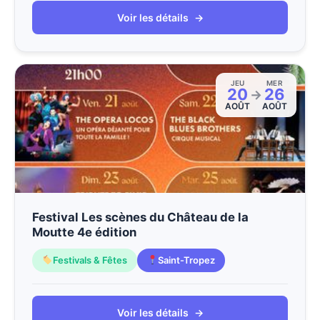
Voir les détails
→
JEU
MER
20
26
→
AOÛT
AOÛT
Festival Les scènes du Château de la
Moutte 4e édition
Festivals & Fêtes
Saint-Tropez
Voir les détails
→