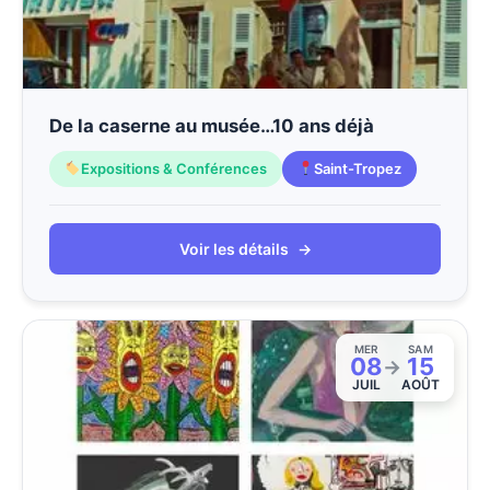
De la caserne au musée…10 ans déjà
Expositions & Conférences
Saint-Tropez
Voir les détails
→
MER
SAM
08
15
→
JUIL
AOÛT