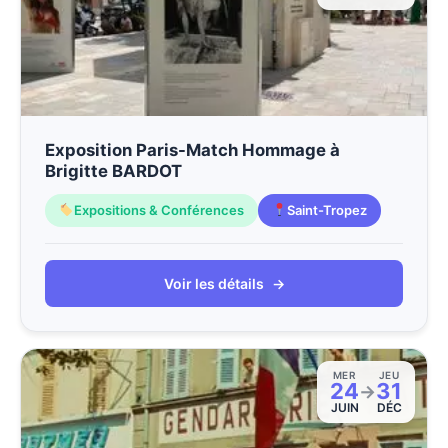
Exposition Paris-Match Hommage à
Brigitte BARDOT
Expositions & Conférences
Saint-Tropez
Voir les détails
→
MER
JEU
24
31
→
JUIN
DÉC