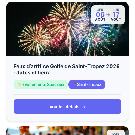
JEU
LUN
06
17
→
AOÛT
AOÛT
Feux d’artifice Golfe de Saint-Tropez 2026
: dates et lieux
Événements Spéciaux
Saint-Tropez
Voir les détails
→
MAR