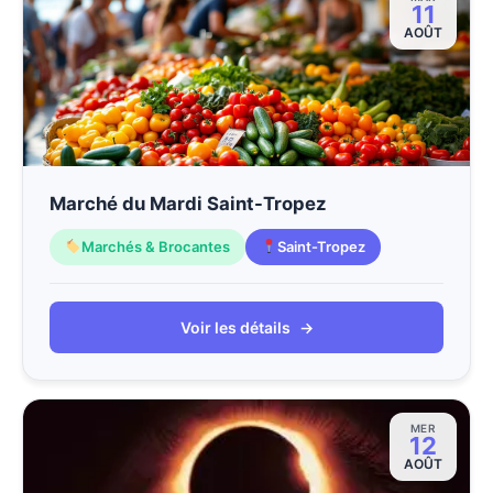
11
AOÛT
Marché du Mardi Saint-Tropez
Marchés & Brocantes
Saint-Tropez
Voir les détails
→
MER
12
AOÛT