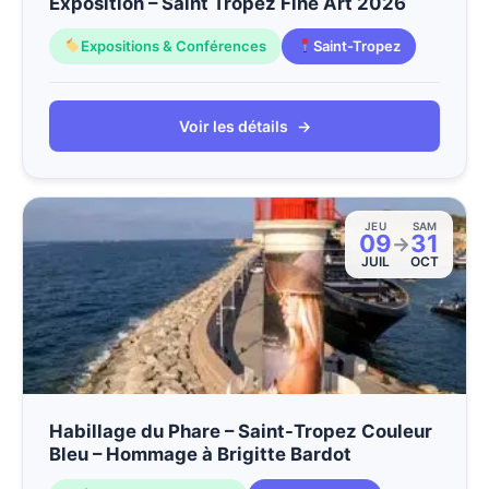
Exposition – Saint Tropez Fine Art 2026
Expositions & Conférences
Saint-Tropez
Voir les détails
→
JEU
SAM
09
31
→
JUIL
OCT
Habillage du Phare – Saint-Tropez Couleur
Bleu – Hommage à Brigitte Bardot