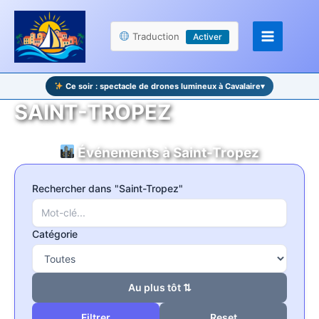
Aller
Panneau de gestion des cookies
au
Traduction
Activer
contenu
Ce soir : spectacle de drones lumineux à Cavalaire
▾
SAINT-TROPEZ
Événements à Saint-Tropez
Rechercher dans "Saint-Tropez"
Catégorie
Au plus tôt ⇅
Reset