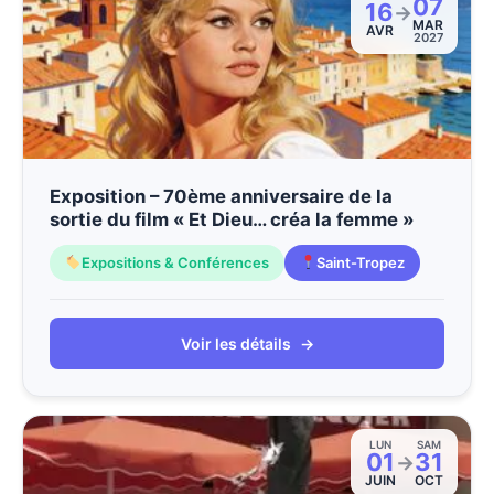
07
16
→
MAR
AVR
2027
Exposition – 70ème anniversaire de la
sortie du film « Et Dieu… créa la femme »
Expositions & Conférences
Saint-Tropez
Voir les détails
→
LUN
SAM
01
31
→
JUIN
OCT