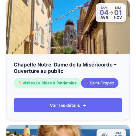
SAM
DIM
04
01
→
AVR
NOV
Chapelle Notre-Dame de la Miséricorde –
Ouverture au public
Visites Guidées & Patrimoine
Saint-Tropez
Voir les détails
→
DIM
JEU