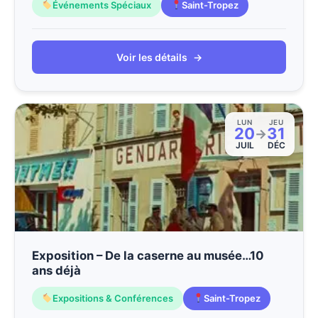
Événements Spéciaux
Saint-Tropez
Voir les détails
→
LUN
JEU
20
31
→
JUIL
DÉC
Exposition – De la caserne au musée…10
ans déjà
Expositions & Conférences
Saint-Tropez