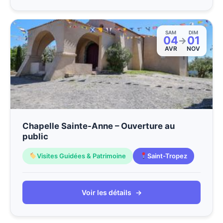
SAM
DIM
04
01
→
AVR
NOV
Chapelle Sainte-Anne – Ouverture au
public
Visites Guidées & Patrimoine
Saint-Tropez
Voir les détails
→