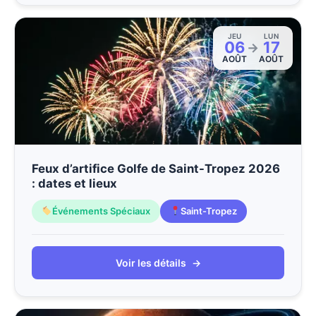
JEU
LUN
06
17
→
AOÛT
AOÛT
Feux d’artifice Golfe de Saint-Tropez 2026
: dates et lieux
Événements Spéciaux
Saint-Tropez
Voir les détails
→