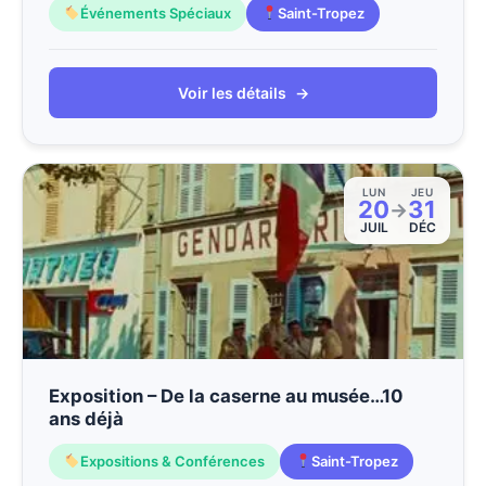
Événements Spéciaux
Saint-Tropez
Voir les détails
→
LUN
JEU
20
31
→
JUIL
DÉC
Exposition – De la caserne au musée…10
ans déjà
Expositions & Conférences
Saint-Tropez