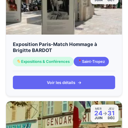
Exposition Paris-Match Hommage à
Brigitte BARDOT
Expositions & Conférences
Saint-Tropez
Voir les détails
→
MER
JEU
24
31
→
JUIN
DÉC