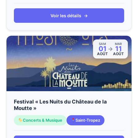
Voir les détails
→
SAM
MAR
01
11
→
AOÛT
AOÛT
Festival « Les Nuits du Château de la
Moutte »
Concerts & Musique
Saint-Tropez