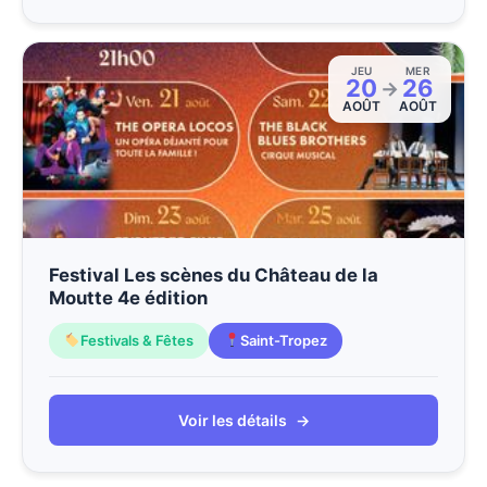
JEU
MER
20
26
→
AOÛT
AOÛT
Festival Les scènes du Château de la
Moutte 4e édition
Festivals & Fêtes
Saint-Tropez
Voir les détails
→