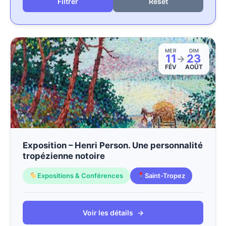
Reset
MER
DIM
11
23
→
FÉV
AOÛT
Exposition – Henri Person. Une personnalité
tropézienne notoire
Expositions & Conférences
Saint-Tropez
Voir les détails
→