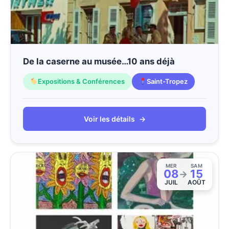
De la caserne au musée…10 ans déjà
Expositions & Conférences
Saint-Tropez
Voir les détails
→
MER
SAM
08
15
→
JUIL
AOÛT