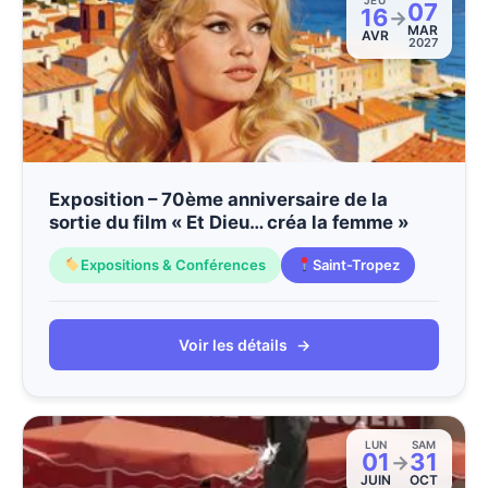
JEU
07
16
→
MAR
AVR
2027
Exposition – 70ème anniversaire de la
sortie du film « Et Dieu… créa la femme »
Expositions & Conférences
Saint-Tropez
Voir les détails
→
LUN
SAM
01
31
→
JUIN
OCT