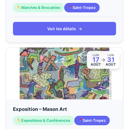
Marchés & Brocantes
Saint-Tropez
Voir les détails
→
LUN
LUN
17
31
→
AOÛT
AOÛT
Exposition – Mason Art
Expositions & Conférences
Saint-Tropez