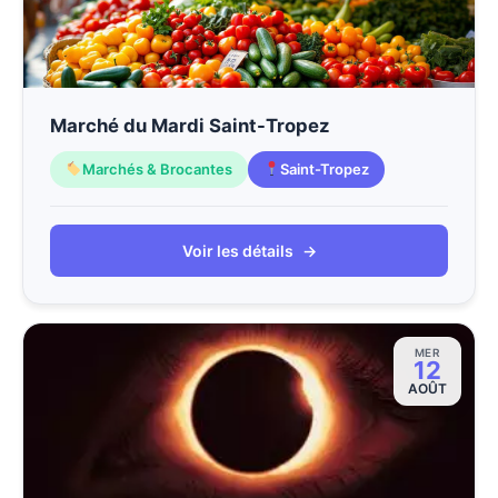
Marché du Mardi Saint-Tropez
Marchés & Brocantes
Saint-Tropez
Voir les détails
→
MER
12
AOÛT