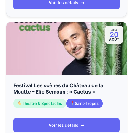
Voir les détails
→
JEU
20
AOÛT
Festival Les scènes du Château de la
Moutte – Elie Semoun : « Cactus »
Théâtre & Spectacles
Saint-Tropez
Voir les détails
→