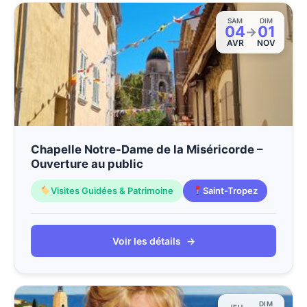
SAM
DIM
04
01
→
AVR
NOV
Chapelle Notre-Dame de la Miséricorde –
Ouverture au public
Visites Guidées & Patrimoine
Saint-Tropez
Voir les détails
→
DIM