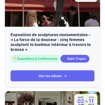
Exposition de sculptures monumentales –
« La force de la douceur : cinq femmes
sculptent le bonheur intérieur à travers le
bronze »
Expositions & Conférences
Saint-Tropez
Voir les détails
→
MAR
DIM
02
11
→
JUIN
OCT