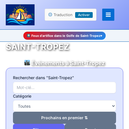
Aller
Panneau de gestion des cookies
au
Traduction
Activer
contenu
Feux d’artifice dans le Golfe de Saint-Tropez
▾
SAINT-TROPEZ
Événements à Saint-Tropez
Rechercher dans "Saint-Tropez"
Catégorie
Prochains en premier ⇅