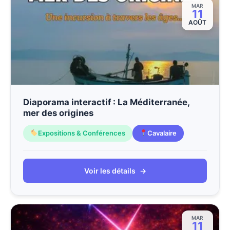
MAR
11
AOÛT
Diaporama interactif : La Méditerranée,
mer des origines
Expositions & Conférences
Cavalaire
Voir les détails
→
MAR
11