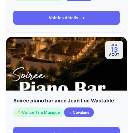
Voir les détails
→
JEU
13
AOÛT
Soirée piano bar avec Jean Luc Wastable
Concerts & Musique
Cavalaire