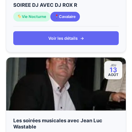
SOIREE DJ AVEC DJ ROX R
Vie Nocturne
Cavalaire
Voir les détails
→
JEU
13
AOÛT
Les soirées musicales avec Jean Luc
Wastable