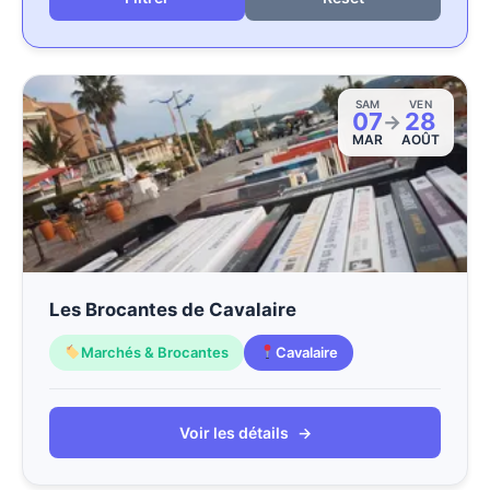
SAM
VEN
07
28
→
MAR
AOÛT
Les Brocantes de Cavalaire
Marchés & Brocantes
Cavalaire
Voir les détails
→