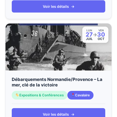
Voir les détails
→
LUN
VEN
27
30
→
JUIL
OCT
Débarquements Normandie/Provence – La
mer, clé de la victoire
Expositions & Conférences
Cavalaire
Voir les détails
→