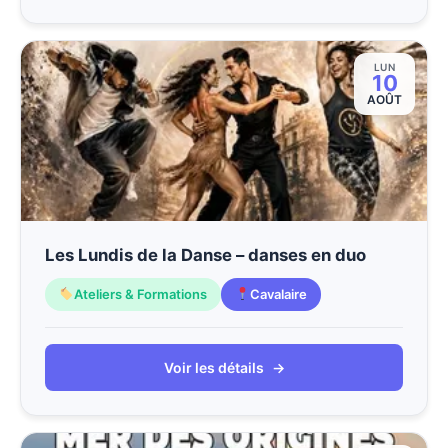
LUN
10
AOÛT
Les Lundis de la Danse – danses en duo
Ateliers & Formations
Cavalaire
Voir les détails
→