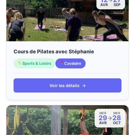
AVR
SEP
Cours de Pilates avec Stéphanie
Sports & Loisirs
Cavalaire
Voir les détails
→
MER
MER
29
28
→
AVR
OCT