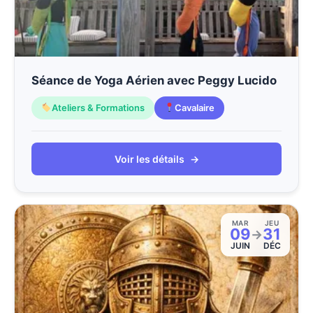
Séance de Yoga Aérien avec Peggy Lucido
Ateliers & Formations
Cavalaire
Voir les détails
→
MAR
JEU
09
31
→
JUIN
DÉC