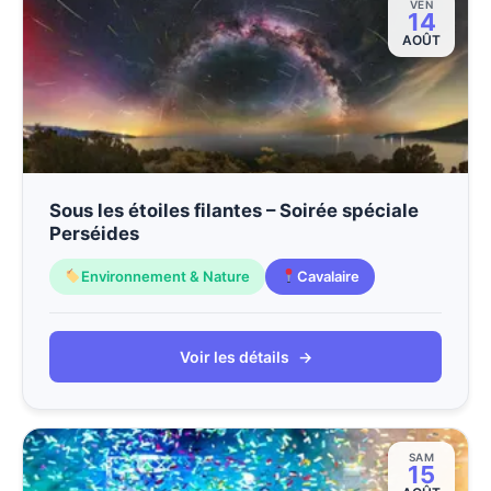
VEN
14
AOÛT
Sous les étoiles filantes – Soirée spéciale
Perséides
Environnement & Nature
Cavalaire
Voir les détails
→
SAM
15