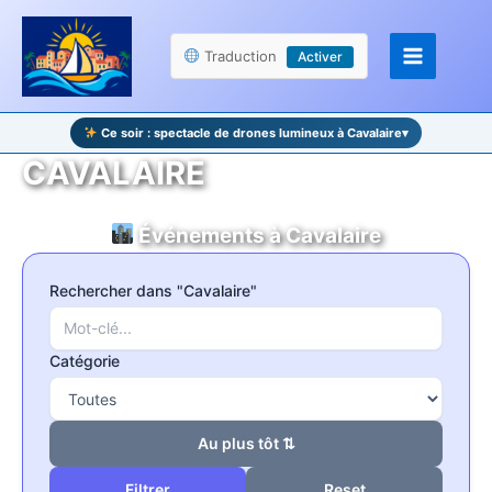
Aller
Panneau de gestion des cookies
au
Traduction
Activer
contenu
Ce soir : spectacle de drones lumineux à Cavalaire
▾
CAVALAIRE
Événements à Cavalaire
Rechercher dans "Cavalaire"
Catégorie
Au plus tôt ⇅
Reset