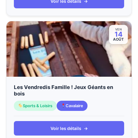
Voir les détails
→
VEN
14
AOÛT
Les Vendredis Famille ! Jeux Géants en
bois
Sports & Loisirs
Cavalaire
Voir les détails
→