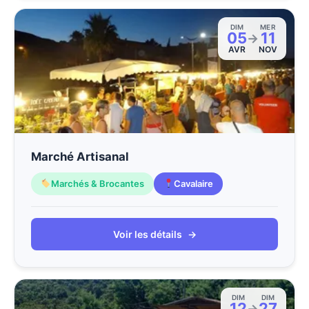
DIM
MER
05
11
→
AVR
NOV
Marché Artisanal
Marchés & Brocantes
Cavalaire
Voir les détails
→
DIM
DIM
12
27
→