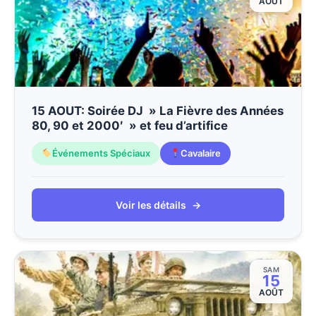
AOÛT
15 AOUT: Soirée DJ » La Fièvre des Années
80, 90 et 2000′ » et feu d’artifice
Événements Spéciaux
Cavalaire
Voir les détails
→
SAM
15
AOÛT