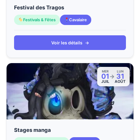
Festival des Tragos
Festivals & Fêtes
Cavalaire
Voir les détails
→
MER
LUN
01
31
→
JUIL
AOÛT
Stages manga