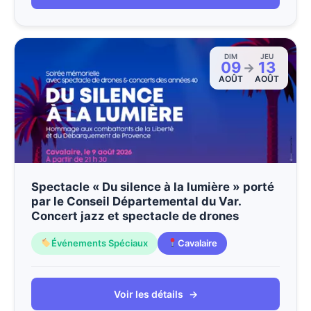
DIM
JEU
09
13
→
AOÛT
AOÛT
Spectacle « Du silence à la lumière » porté
par le Conseil Départemental du Var.
Concert jazz et spectacle de drones
Événements Spéciaux
Cavalaire
Voir les détails
→