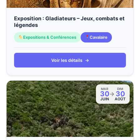
Exposition : Gladiateurs – Jeux, combats et
légendes
Expositions & Conférences
Cavalaire
Voir les détails
→
MAR
DIM
30
30
→
JUIN
AOÛT