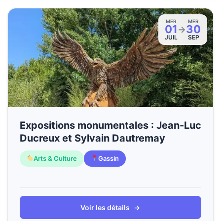
MER
MER
01
30
→
JUIL
SEP
Expositions monumentales : Jean-Luc
Ducreux et Sylvain Dautremay
Arts & Culture
Gassin
Voir les détails
→