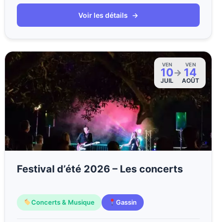
Voir les détails
→
VEN
VEN
10
14
→
JUIL
AOÛT
Festival d’été 2026 – Les concerts
Concerts & Musique
Gassin