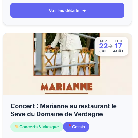
Voir les détails
→
MER
LUN
22
17
→
JUIL
AOÛT
Concert : Marianne au restaurant le
Seve du Domaine de Verdagne
Concerts & Musique
Gassin