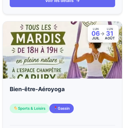
Voir les détails
→
LUN
LUN
06
31
→
JUIL
AOÛT
Bien-être-Aéroyoga
Sports & Loisirs
Gassin