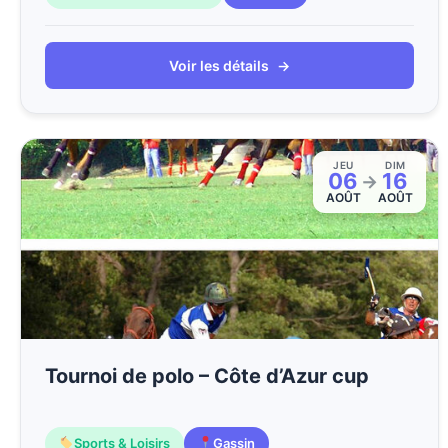
Voir les détails
→
JEU
DIM
06
16
→
AOÛT
AOÛT
Tournoi de polo – Côte d’Azur cup
Sports & Loisirs
Gassin