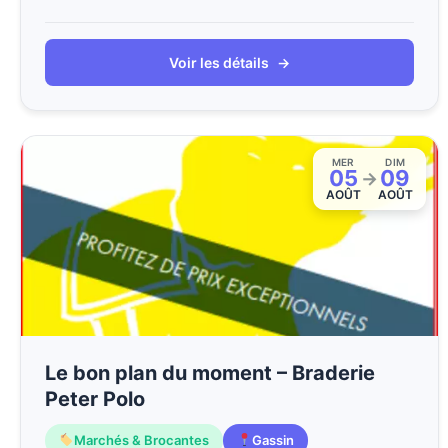
Voir les détails
→
MER
DIM
05
09
→
AOÛT
AOÛT
Le bon plan du moment – Braderie
Peter Polo
Marchés & Brocantes
Gassin