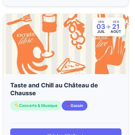
VEN
VEN
03
21
→
JUIL
AOÛT
Taste and Chill au Château de
Chausse
Concerts & Musique
Gassin