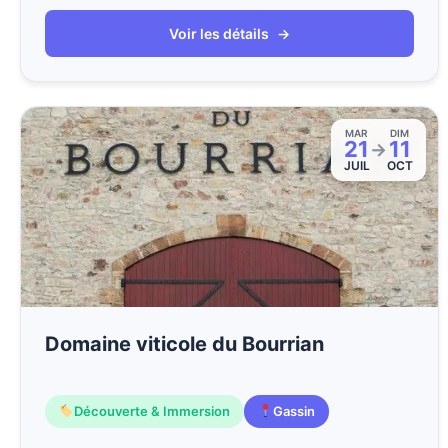
Voir les détails
→
MAR
DIM
21
11
→
JUIL
OCT
Domaine viticole du Bourrian
Découverte & Immersion
Gassin