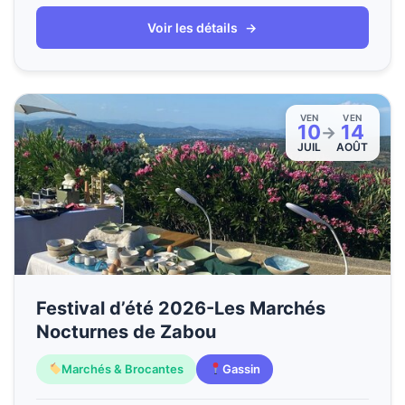
Voir les détails
→
VEN
VEN
10
14
→
JUIL
AOÛT
Festival d’été 2026-Les Marchés
Nocturnes de Zabou
Marchés & Brocantes
Gassin