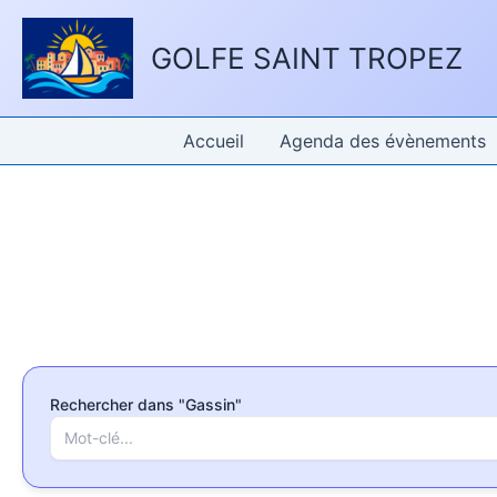
Aller
Panneau de gestion des cookies
au
GOLFE SAINT TROPEZ
contenu
Accueil
Agenda des évènements
Rechercher dans "Gassin"