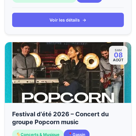
Voir les détails
→
SAM
08
AOÛT
Festival d’été 2026 – Concert du
groupe Popcorn music
Concerts & Musique
Gassin