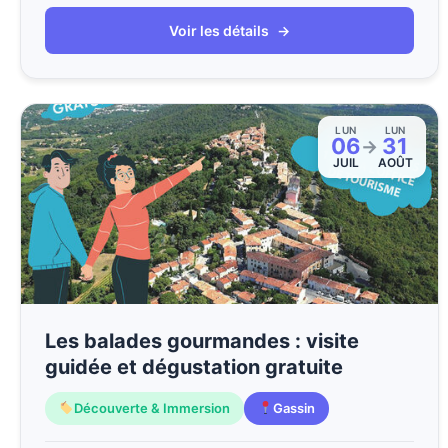
Voir les détails
→
LUN
LUN
06
31
→
JUIL
AOÛT
Les balades gourmandes : visite
guidée et dégustation gratuite
Découverte & Immersion
Gassin