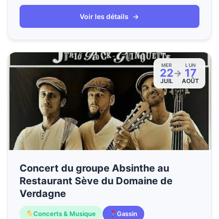
Voir les détails
→
MER
LUN
22
17
→
JUIL
AOÛT
Concert du groupe Absinthe au
Restaurant Sève du Domaine de
Verdagne
Concerts & Musique
Gassin