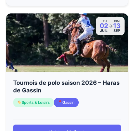
JEU
DIM
02
13
→
JUIL
SEP
Tournois de polo saison 2026 – Haras
de Gassin
Sports & Loisirs
Gassin