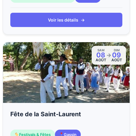
Voir les détails
→
SAM
DIM
08
09
→
AOÛT
AOÛT
Fête de la Saint-Laurent
Festivals & Fêtes
Gassin