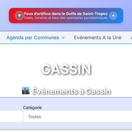
Feux d’artifice dans le Golfe de Saint-Tropez
▾
Dates, horaires et lieux des spectacles pyrotechniques
Agenda par Communes
Evénements A la Une
GASSIN
Événements à Gassin
Catégorie