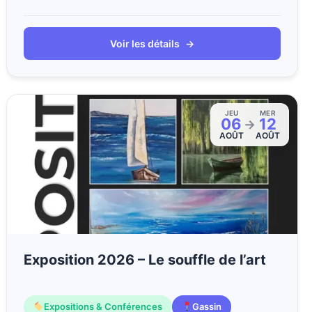
Voir les détails
→
JEU
MER
06
12
→
AOÛT
AOÛT
Exposition 2026 – Le souffle de l’art
Expositions & Conférences
Gassin