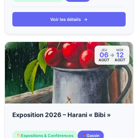
Voir les détails
→
JEU
MER
06
12
→
AOÛT
AOÛT
Exposition 2026 – Harani « Bibi »
Expositions & Conférences
Gassin