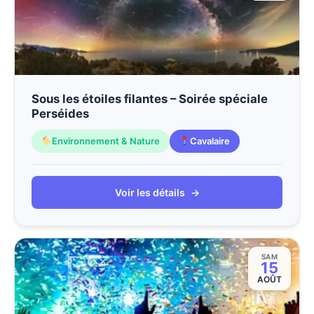
Sous les étoiles filantes – Soirée spéciale
Perséides
Environnement & Nature
Cavalaire
Voir les détails
→
SAM
15
AOÛT