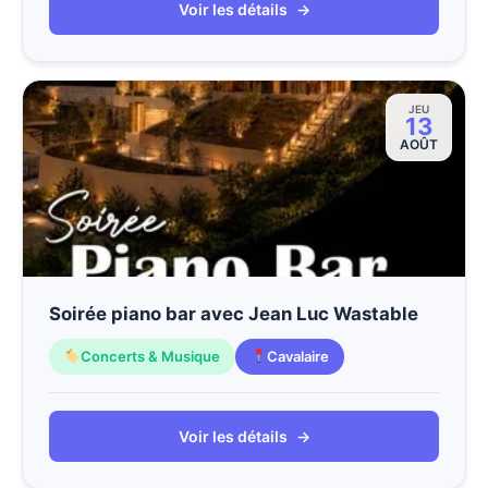
Voir les détails
→
JEU
13
AOÛT
Soirée piano bar avec Jean Luc Wastable
Concerts & Musique
Cavalaire
Voir les détails
→