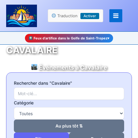
Aller
Panneau de gestion des cookies
au
Traduction
Activer
contenu
Feux d’artifice dans le Golfe de Saint-Tropez
▾
CAVALAIRE
Événements à Cavalaire
Rechercher dans "Cavalaire"
Catégorie
Au plus tôt ⇅