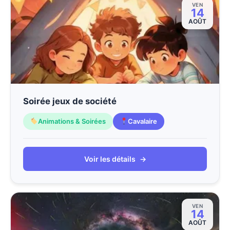
VEN
14
AOÛT
Soirée jeux de société
Animations & Soirées
Cavalaire
Voir les détails
→
VEN
14
AOÛT