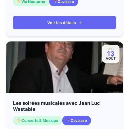
Vie Nocturne
Cavalaire
Voir les détails
→
JEU
13
AOÛT
Les soirées musicales avec Jean Luc
Wastable
Concerts & Musique
Cavalaire