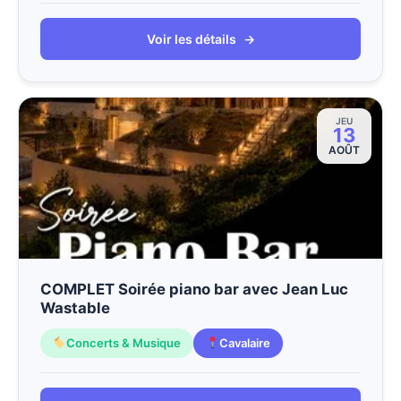
Voir les détails
→
JEU
13
AOÛT
COMPLET Soirée piano bar avec Jean Luc
Wastable
Concerts & Musique
Cavalaire