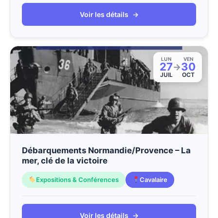
Voir les détails
→
LUN
VEN
27
30
→
JUIL
OCT
Débarquements Normandie/Provence – La
mer, clé de la victoire
Expositions & Conférences
Cavalaire
Voir les détails
→