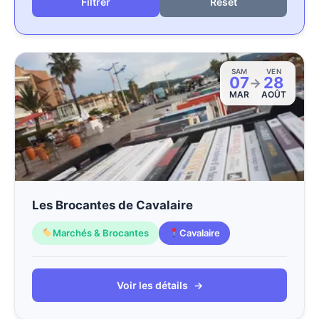
Reset
SAM
VEN
07
28
→
MAR
AOÛT
Les Brocantes de Cavalaire
Marchés & Brocantes
Cavalaire
Voir les détails
→