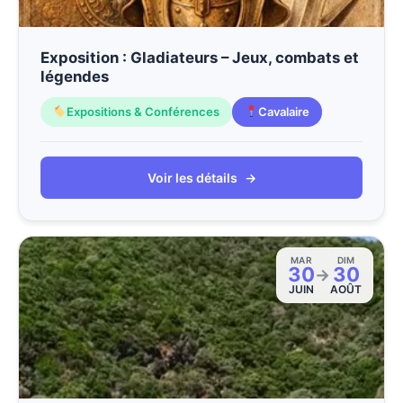
Exposition : Gladiateurs – Jeux, combats et
légendes
Expositions & Conférences
Cavalaire
Voir les détails
→
MAR
DIM
30
30
→
JUIN
AOÛT