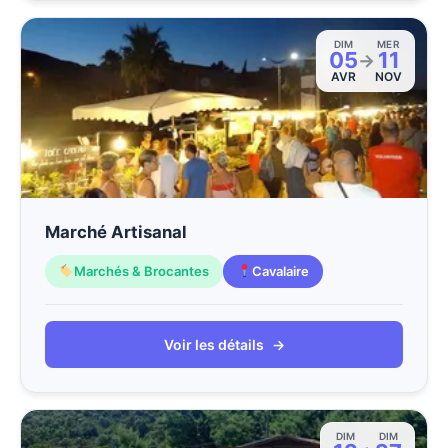
DIM
MER
05
11
→
AVR
NOV
Marché Artisanal
Marchés & Brocantes
Cavalaire
Voir les détails
→
DIM
DIM