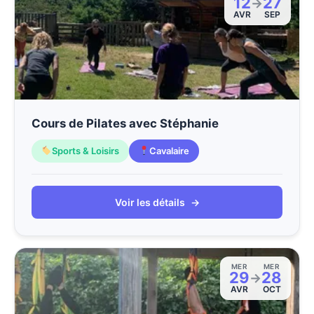
12
27
→
AVR
SEP
Cours de Pilates avec Stéphanie
Sports & Loisirs
Cavalaire
Voir les détails
→
MER
MER
29
28
→
AVR
OCT