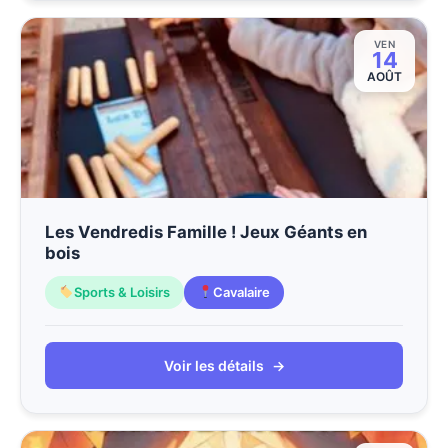
VEN
14
AOÛT
Les Vendredis Famille ! Jeux Géants en
bois
Sports & Loisirs
Cavalaire
Voir les détails
→