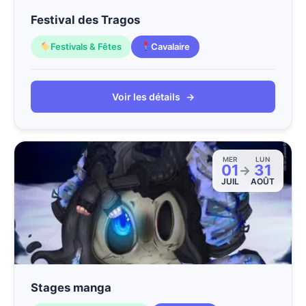
Festival des Tragos
Festivals & Fêtes
Cavalaire
Voir les détails
→
MER
LUN
01
31
→
JUIL
AOÛT
Stages manga