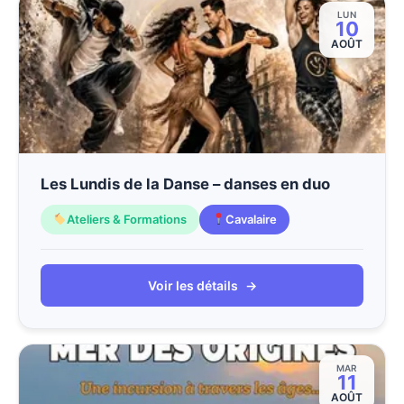
LUN
10
AOÛT
Les Lundis de la Danse – danses en duo
Ateliers & Formations
Cavalaire
Voir les détails
→
MAR
11
AOÛT