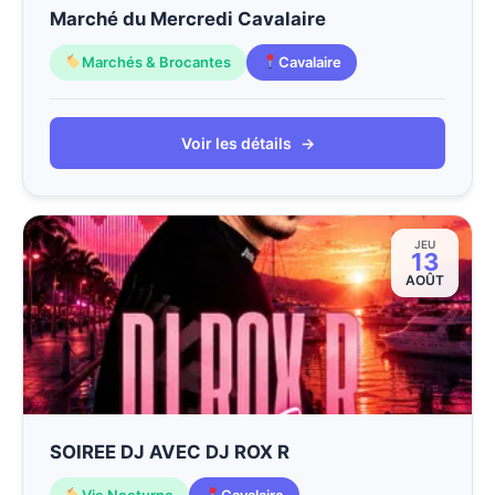
Marché du Mercredi Cavalaire
Marchés & Brocantes
Cavalaire
Voir les détails
→
JEU
13
AOÛT
SOIREE DJ AVEC DJ ROX R
Vie Nocturne
Cavalaire