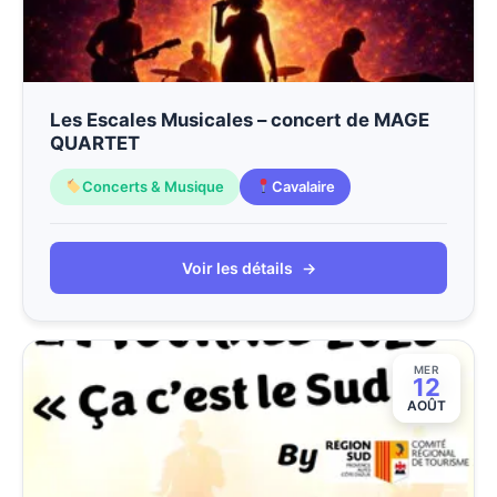
Les Escales Musicales – concert de MAGE
QUARTET
Concerts & Musique
Cavalaire
Voir les détails
→
MER
12
AOÛT