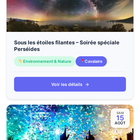
Sous les étoiles filantes – Soirée spéciale
Perséides
Environnement & Nature
Cavalaire
Voir les détails
→
SAM
15
AOÛT