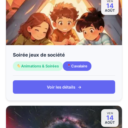
VEN
14
AOÛT
Soirée jeux de société
Animations & Soirées
Cavalaire
Voir les détails
→
VEN
14
AOÛT