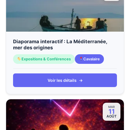
Diaporama interactif : La Méditerranée,
mer des origines
Expositions & Conférences
Cavalaire
Voir les détails
→
MAR
11
AOÛT