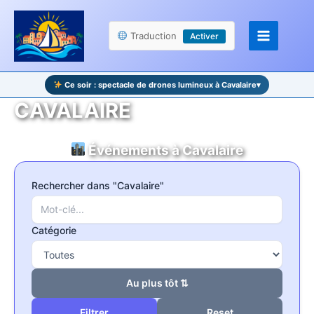
Aller
Panneau de gestion des cookies
au
Traduction
Activer
contenu
Ce soir : spectacle de drones lumineux à Cavalaire
▾
CAVALAIRE
Événements à Cavalaire
Rechercher dans "Cavalaire"
Catégorie
Au plus tôt ⇅
Reset