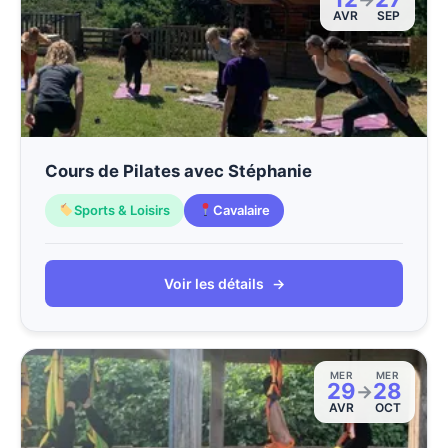
AVR
SEP
Cours de Pilates avec Stéphanie
Sports & Loisirs
Cavalaire
Voir les détails
→
MER
MER
29
28
→
AVR
OCT