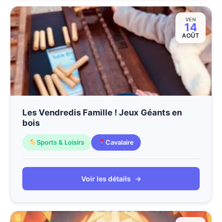
VEN
14
AOÛT
Les Vendredis Famille ! Jeux Géants en
bois
Sports & Loisirs
Cavalaire
Voir les détails
→