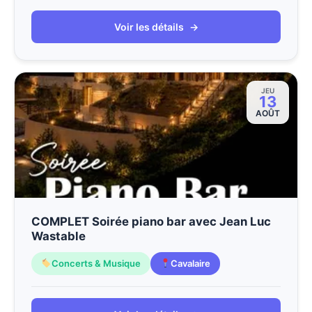
Voir les détails
→
JEU
13
AOÛT
COMPLET Soirée piano bar avec Jean Luc
Wastable
Concerts & Musique
Cavalaire