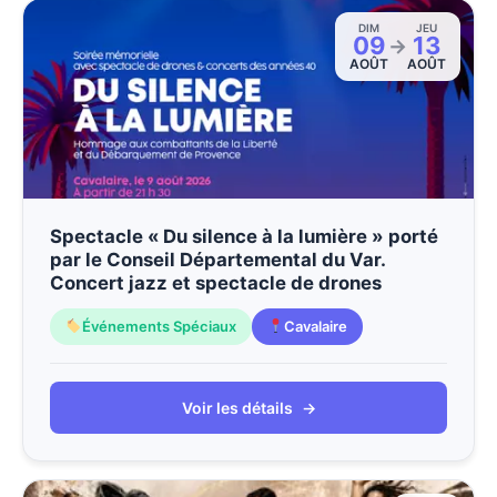
DIM
JEU
09
13
→
AOÛT
AOÛT
Spectacle « Du silence à la lumière » porté
par le Conseil Départemental du Var.
Concert jazz et spectacle de drones
Événements Spéciaux
Cavalaire
Voir les détails
→