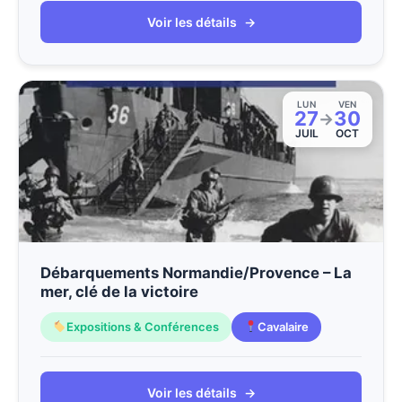
Voir les détails
→
LUN
VEN
27
30
→
JUIL
OCT
Débarquements Normandie/Provence – La
mer, clé de la victoire
Expositions & Conférences
Cavalaire
Voir les détails
→