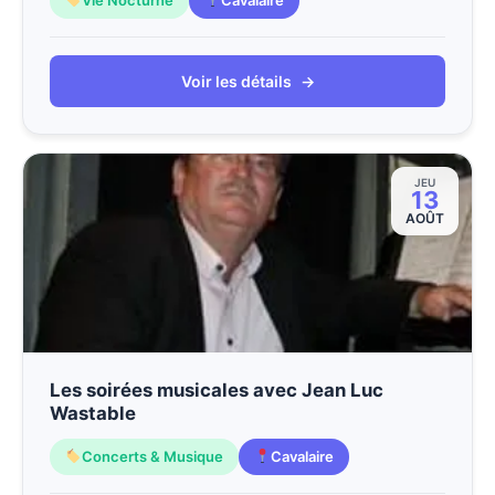
Voir les détails
→
JEU
13
AOÛT
Les soirées musicales avec Jean Luc
Wastable
Concerts & Musique
Cavalaire