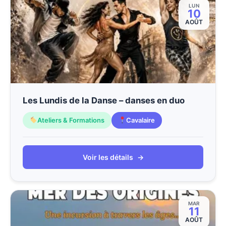
LUN
10
AOÛT
Les Lundis de la Danse – danses en duo
Ateliers & Formations
Cavalaire
Voir les détails
→
MAR
11
AOÛT