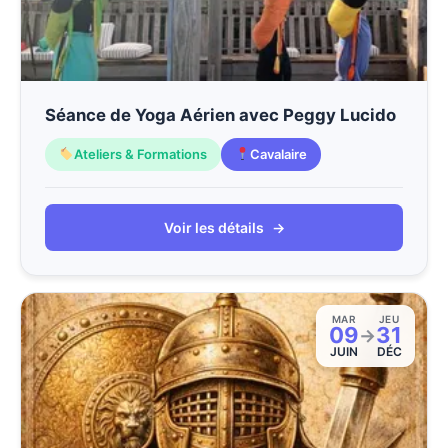
Séance de Yoga Aérien avec Peggy Lucido
Ateliers & Formations
Cavalaire
Voir les détails
→
MAR
JEU
09
31
→
JUIN
DÉC