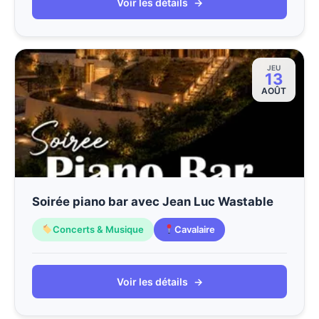
Voir les détails
→
JEU
13
AOÛT
Soirée piano bar avec Jean Luc Wastable
Concerts & Musique
Cavalaire
Voir les détails
→