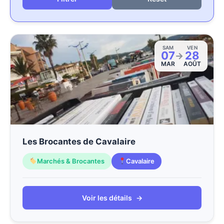
SAM
VEN
07
28
→
MAR
AOÛT
Les Brocantes de Cavalaire
Marchés & Brocantes
Cavalaire
Voir les détails
→