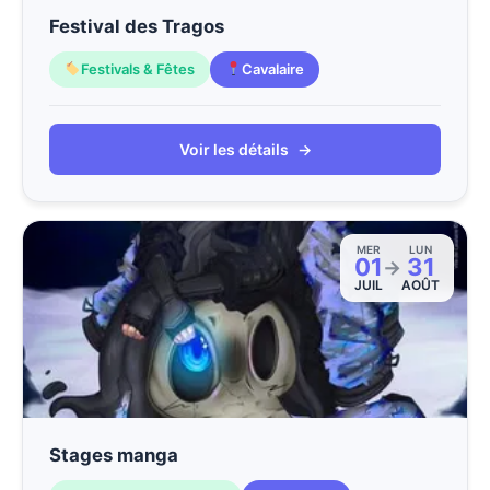
Festival des Tragos
Festivals & Fêtes
Cavalaire
Voir les détails
→
MER
LUN
01
31
→
JUIL
AOÛT
Stages manga