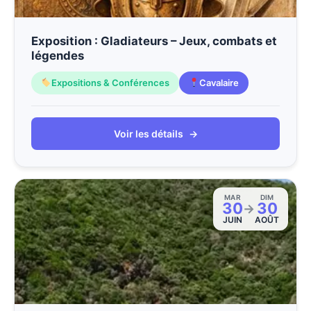
Exposition : Gladiateurs – Jeux, combats et
légendes
Expositions & Conférences
Cavalaire
Voir les détails
→
MAR
DIM
30
30
→
JUIN
AOÛT