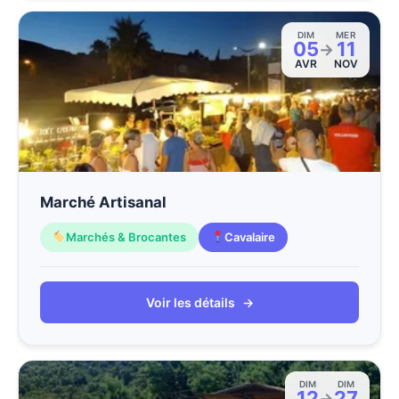
DIM
MER
05
11
→
AVR
NOV
Marché Artisanal
Marchés & Brocantes
Cavalaire
Voir les détails
→
DIM
DIM
12
27
→