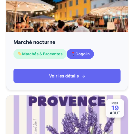
Marché nocturne
Marchés & Brocantes
Cogolin
Voir les détails
→
MER
19
AOÛT