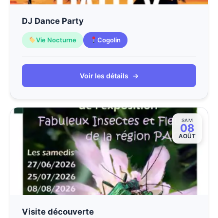
DJ Dance Party
Vie Nocturne
Cogolin
Voir les détails
→
SAM
08
AOÛT
Visite découverte