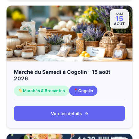
SAM
15
AOÛT
Marché du Samedi à Cogolin – 15 août
2026
Marchés & Brocantes
Cogolin
Voir les détails
→