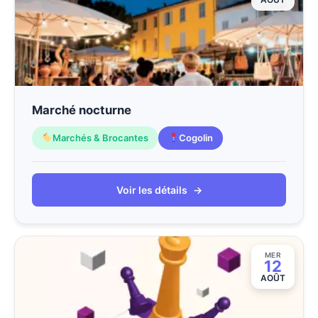
Marché nocturne
Marchés & Brocantes
Cogolin
Voir les détails
→
MER
12
AOÛT