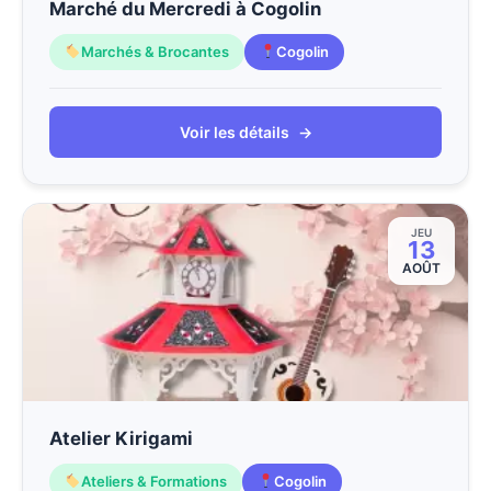
Marché du Mercredi à Cogolin
Marchés & Brocantes
Cogolin
Voir les détails
→
JEU
13
AOÛT
Atelier Kirigami
Ateliers & Formations
Cogolin