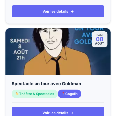
Voir les détails
→
SAM
08
AOÛT
Spectacle un tour avec Goldman
Théâtre & Spectacles
Cogolin
Voir les détails
→