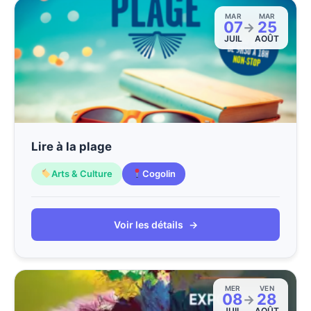
MAR
MAR
07
25
→
JUIL
AOÛT
Lire à la plage
Arts & Culture
Cogolin
Voir les détails
→
MER
VEN
08
28
→
JUIL
AOÛT