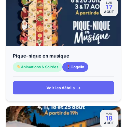
LUN
17
AOÛT
Pique-nique en musique
Animations & Soirées
Cogolin
Voir les détails
→
MAR
18
AOÛT