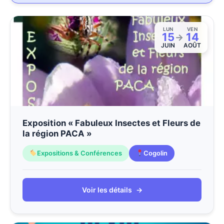
LUN
VEN
15
14
→
JUIN
AOÛT
Exposition « Fabuleux Insectes et Fleurs de
la région PACA »
Expositions & Conférences
Cogolin
Voir les détails
→