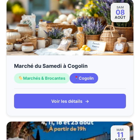
SAM
08
AOÛT
Marché du Samedi à Cogolin
Marchés & Brocantes
Cogolin
Voir les détails
→
MAR
11
AOÛT