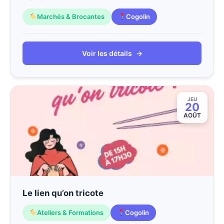
Marchés & Brocantes
Cogolin
Voir les détails
→
JEU
20
AOÛT
Le lien qu’on tricote
Ateliers & Formations
Cogolin