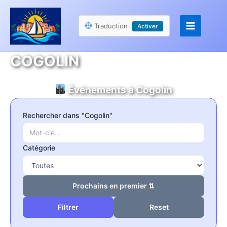
Aller
Panneau de gestion des cookies
au
Traduction
Activer
contenu
COGOLIN
Événements à Cogolin
Rechercher dans "Cogolin"
Catégorie
Prochains en premier ⇅
Reset