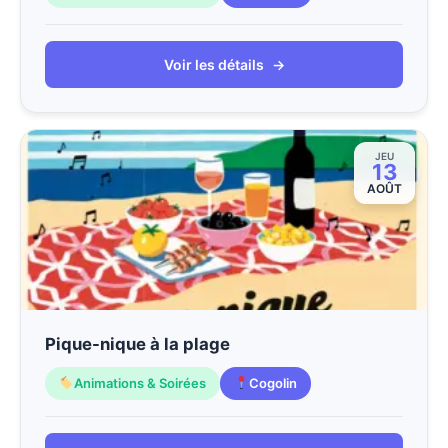
Voir les détails
→
JEU
13
AOÛT
Pique-nique à la plage
Animations & Soirées
Cogolin