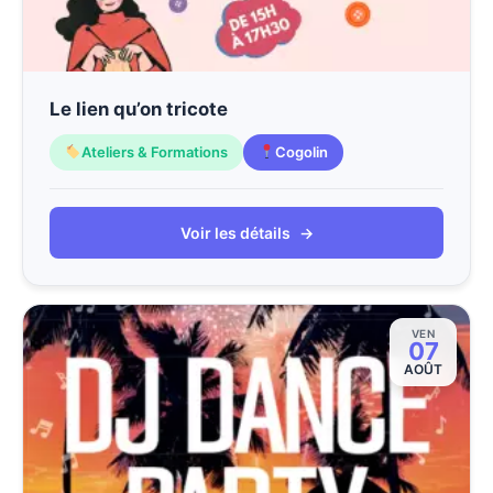
Le lien qu’on tricote
Ateliers & Formations
Cogolin
Voir les détails
→
VEN
07
AOÛT