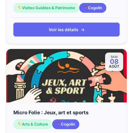
Visites Guidées & Patrimoine
Cogolin
Voir les détails
→
SAM
08
AOÛT
Micro Folie : Jeux, art et sports
Arts & Culture
Cogolin