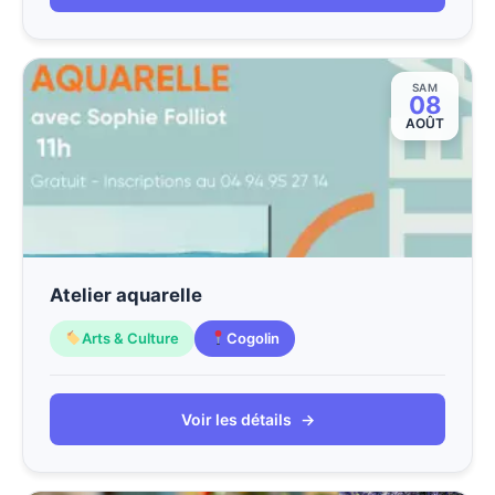
SAM
08
AOÛT
Atelier aquarelle
Arts & Culture
Cogolin
Voir les détails
→