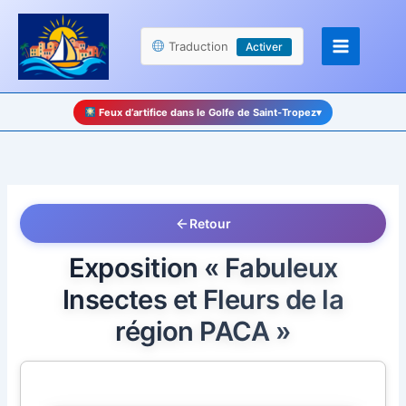
Aller
Panneau de gestion des cookies
au
Traduction
Activer
contenu
Feux d’artifice dans le Golfe de Saint-Tropez
▾
Retour
Exposition « Fabuleux
Insectes et Fleurs de la
région PACA »