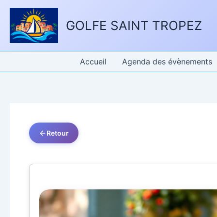
Aller
Panneau de gestion des cookies
au
GOLFE SAINT TROPEZ
contenu
Accueil
Agenda des évènements
Retour