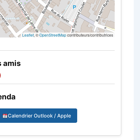
Leaflet
, ©
OpenStreetMap
contributeurs/contributrices
s amis
enda
Calendrier Outlook / Apple