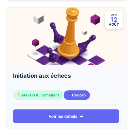
MER
12
AOÛT
Initiation aux échecs
Ateliers & Formations
Cogolin
Voir les détails
→