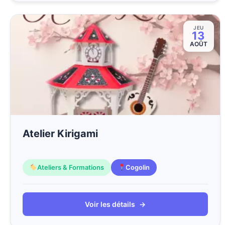
JEU
13
AOÛT
Atelier Kirigami
Ateliers & Formations
Cogolin
Voir les détails
→