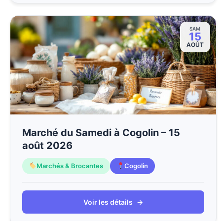
SAM
15
AOÛT
Marché du Samedi à Cogolin – 15
août 2026
Marchés & Brocantes
Cogolin
Voir les détails
→