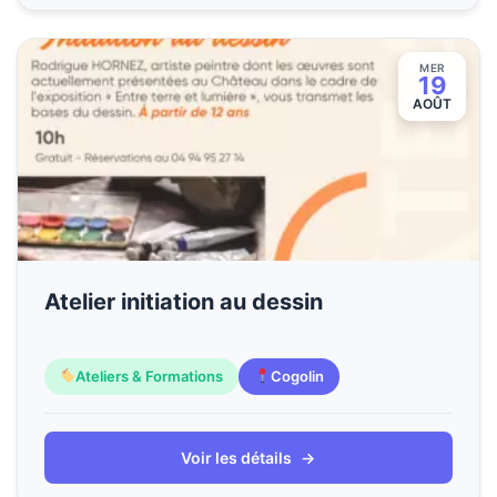
MER
19
AOÛT
Atelier initiation au dessin
Ateliers & Formations
Cogolin
Voir les détails
→