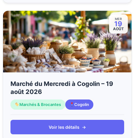
MER
19
AOÛT
Marché du Mercredi à Cogolin – 19
août 2026
Marchés & Brocantes
Cogolin
Voir les détails
→