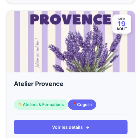
MER
19
AOÛT
Atelier Provence
Ateliers & Formations
Cogolin
Voir les détails
→