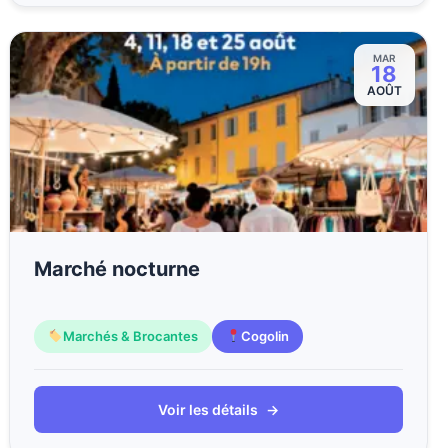
MAR
18
AOÛT
Marché nocturne
Marchés & Brocantes
Cogolin
Voir les détails
→