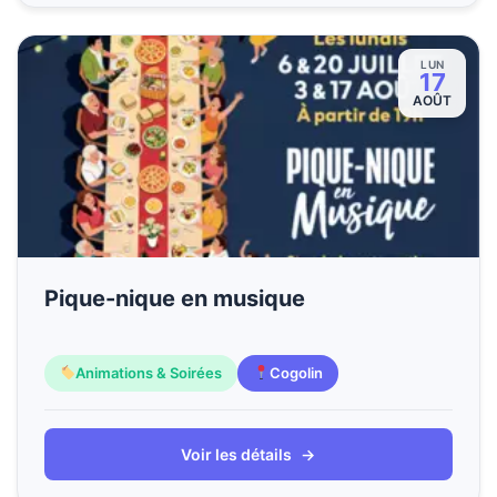
LUN
17
AOÛT
Pique-nique en musique
Animations & Soirées
Cogolin
Voir les détails
→