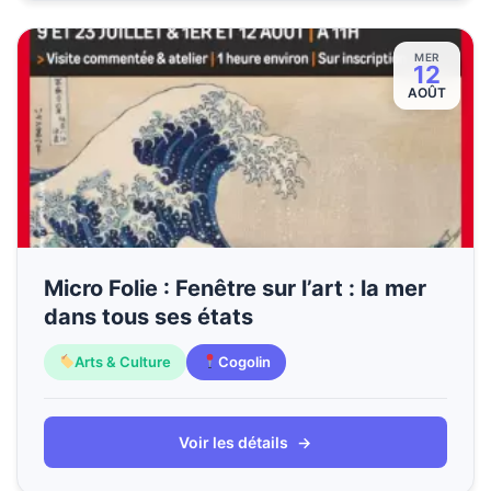
MER
12
AOÛT
Micro Folie : Fenêtre sur l’art : la mer
dans tous ses états
Arts & Culture
Cogolin
Voir les détails
→