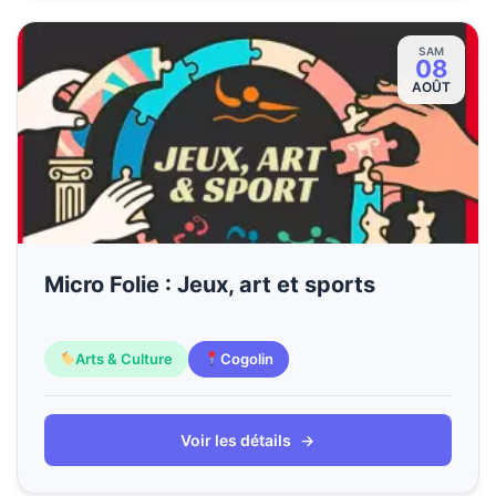
SAM
08
AOÛT
Micro Folie : Jeux, art et sports
Arts & Culture
Cogolin
Voir les détails
→