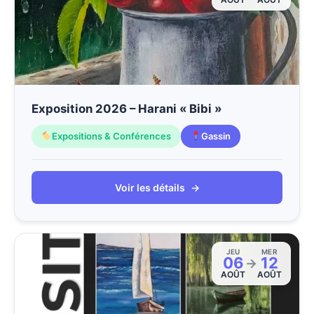
Exposition 2026 – Harani « Bibi »
Expositions & Conférences
Gassin
Voir les détails
→
JEU
MER
06
12
→
AOÛT
AOÛT