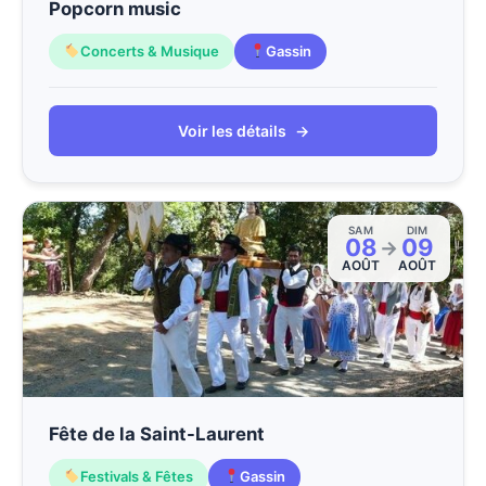
Popcorn music
Concerts & Musique
Gassin
Voir les détails
→
SAM
DIM
08
09
→
AOÛT
AOÛT
Fête de la Saint-Laurent
Festivals & Fêtes
Gassin