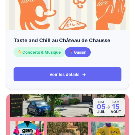
Taste and Chill au Château de Chausse
Concerts & Musique
Gassin
Voir les détails
→
DIM
SAM
05
15
→
JUIL
AOÛT