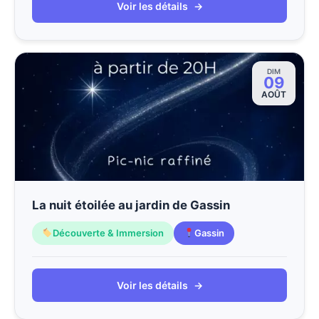
Voir les détails
→
DIM
09
AOÛT
La nuit étoilée au jardin de Gassin
Découverte & Immersion
Gassin
Voir les détails
→