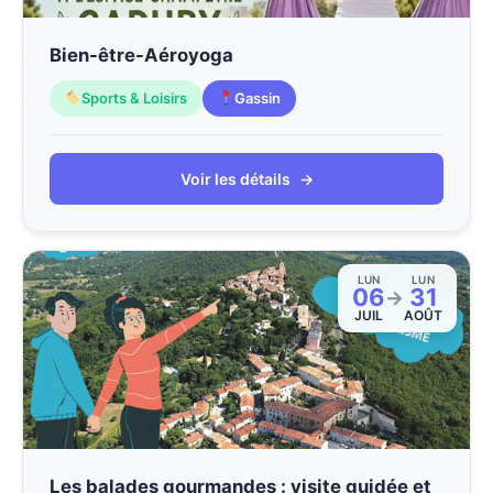
Bien-être-Aéroyoga
Sports & Loisirs
Gassin
Voir les détails
→
LUN
LUN
06
31
→
JUIL
AOÛT
Les balades gourmandes : visite guidée et