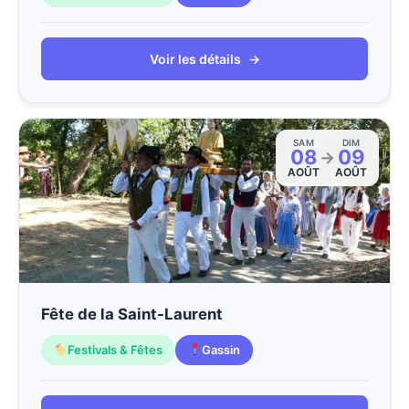
Voir les détails
→
SAM
DIM
08
09
→
AOÛT
AOÛT
Fête de la Saint-Laurent
Festivals & Fêtes
Gassin