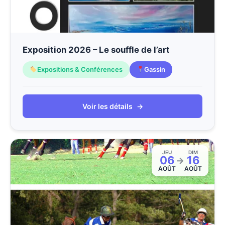
Exposition 2026 – Le souffle de l’art
Expositions & Conférences
Gassin
Voir les détails
→
JEU
DIM
06
16
→
AOÛT
AOÛT