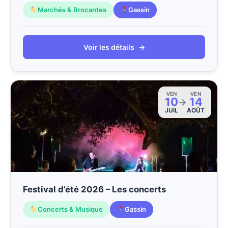
Marchés & Brocantes
Gassin
Voir les détails
→
VEN
VEN
10
14
→
JUIL
AOÛT
Festival d’été 2026 – Les concerts
Concerts & Musique
Gassin