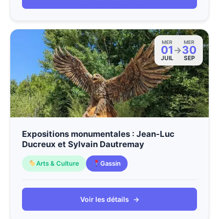
MER
MER
01
30
→
JUIL
SEP
Expositions monumentales : Jean-Luc
Ducreux et Sylvain Dautremay
Arts & Culture
Gassin
Voir les détails
→