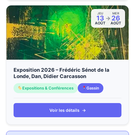
JEU
MER
13
26
→
AOÛT
AOÛT
Exposition 2026 – Frédéric Sénot de la
Londe, Dan, Didier Carcasson
Expositions & Conférences
Gassin
Voir les détails
→