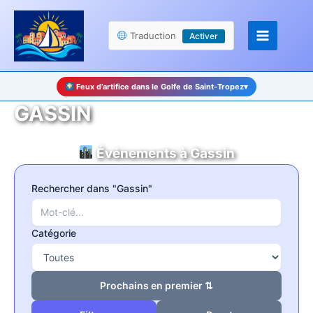
Aller
Panneau de gestion des cookies
au
Traduction
Activer
contenu
Feux d’artifice dans le Golfe de Saint-Tropez
▾
GASSIN
Événements à Gassin
Rechercher dans "Gassin"
Catégorie
Prochains en premier ⇅