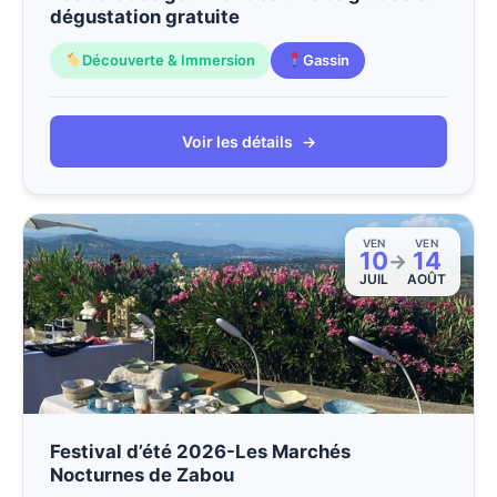
dégustation gratuite
Découverte & Immersion
Gassin
Voir les détails
→
VEN
VEN
10
14
→
JUIL
AOÛT
Festival d’été 2026-Les Marchés
Nocturnes de Zabou