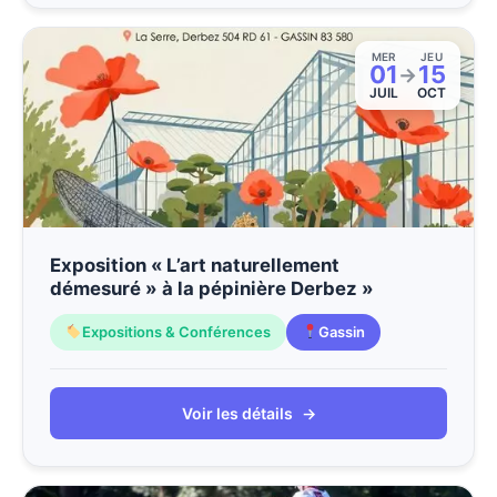
MER
JEU
01
15
→
JUIL
OCT
Exposition « L’art naturellement
démesuré » à la pépinière Derbez »
Expositions & Conférences
Gassin
Voir les détails
→