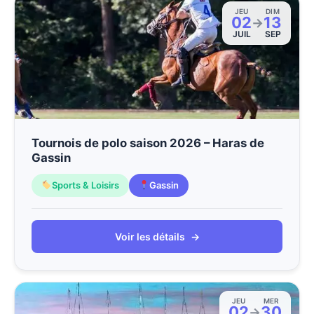
JEU
DIM
02
13
→
JUIL
SEP
Tournois de polo saison 2026 – Haras de
Gassin
Sports & Loisirs
Gassin
Voir les détails
→
JEU
MER
02
30
→