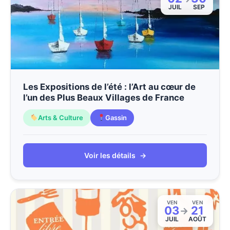
JUIL
SEP
Les Expositions de l’été : l’Art au cœur de
l’un des Plus Beaux Villages de France
Arts & Culture
Gassin
Voir les détails
→
VEN
VEN
03
21
→
JUIL
AOÛT