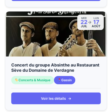
MER
LUN
22
17
→
JUIL
AOÛT
Concert du groupe Absinthe au Restaurant
Sève du Domaine de Verdagne
Concerts & Musique
Gassin
Voir les détails
→