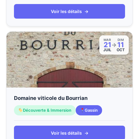
Voir les détails
→
MAR
DIM
21
11
→
JUIL
OCT
Domaine viticole du Bourrian
Découverte & Immersion
Gassin
Voir les détails
→