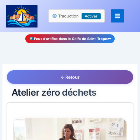
Aller
Panneau de gestion des cookies
au
Traduction
Activer
contenu
Feux d’artifice dans le Golfe de Saint-Tropez
▾
Retour
Atelier zéro déchets