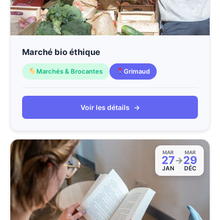
Marché bio éthique
Marchés & Brocantes
Grimaud
Voir les détails
→
MAR
MAR
27
29
→
JAN
DÉC