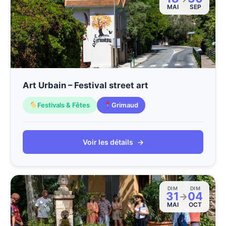
MAI
SEP
Art Urbain – Festival street art
Festivals & Fêtes
Grimaud
Voir les détails
→
DIM
DIM
31
04
→
MAI
OCT