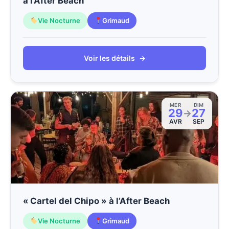
à l’After Beach
Vie Nocturne
Grimaud
Voir les détails
→
MER
DIM
29
27
→
AVR
SEP
« Cartel del Chipo » à l’After Beach
Vie Nocturne
Grimaud