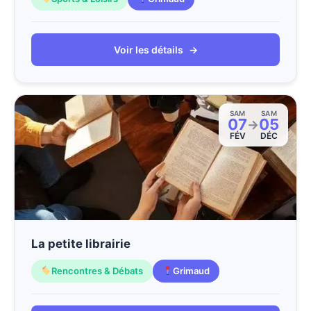
Voir les détails
→
SAM
SAM
07
05
→
FÉV
DÉC
La petite librairie
Rencontres & Débats
Grimaud