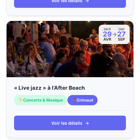
Voir les détails
→
MER
DIM
29
27
→
AVR
SEP
« Live jazz » à l’After Beach
Concerts & Musique
Grimaud
Voir les détails
→