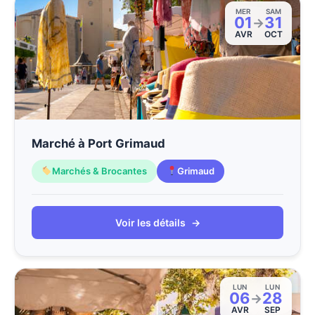
MER
SAM
01
31
→
AVR
OCT
Marché à Port Grimaud
Marchés & Brocantes
Grimaud
Voir les détails
→
LUN
LUN
06
28
→
AVR
SEP