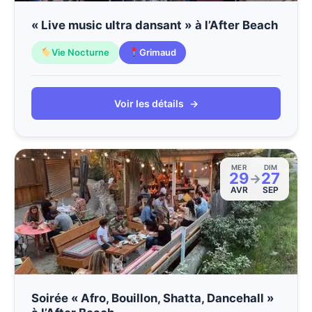
« Live music ultra dansant » à l’After Beach
Vie Nocturne
Grimaud
Voir les détails
→
MER
DIM
29
27
→
AVR
SEP
Soirée « Afro, Bouillon, Shatta, Dancehall »