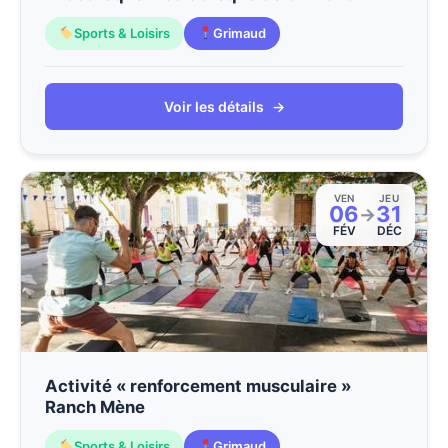
Sports & Loisirs
Grimaud
Voir les détails
→
VEN
JEU
06
31
→
FÉV
DÉC
Activité « renforcement musculaire »
Ranch Mène
Sports & Loisirs
Grimaud