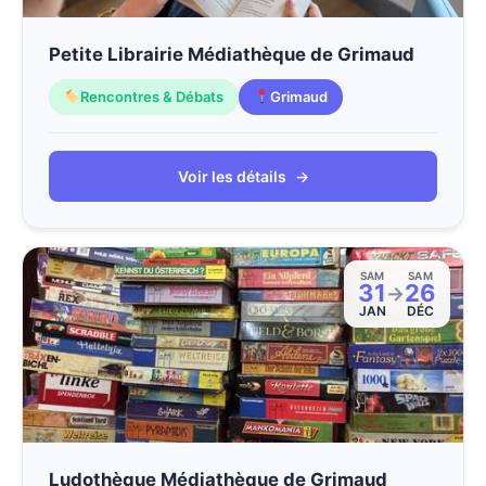
Petite Librairie Médiathèque de Grimaud
Rencontres & Débats
Grimaud
Voir les détails
→
SAM
SAM
31
26
→
JAN
DÉC
Ludothèque Médiathèque de Grimaud