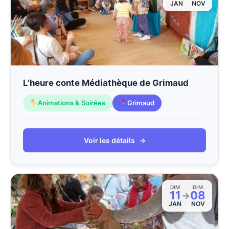
JAN
NOV
L’heure conte Médiathèque de Grimaud
Animations & Soirées
Grimaud
Voir les détails
→
DIM
DIM
11
08
→
JAN
NOV