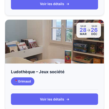
Voir les détails
→
SAM
SAM
28
26
→
MAR
DÉC
Ludothèque – Jeux société
Grimaud
Voir les détails
→