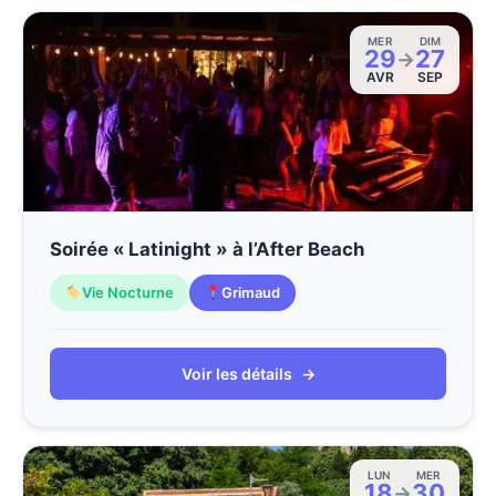
MER
DIM
29
27
→
AVR
SEP
Soirée « Latinight » à l’After Beach
Vie Nocturne
Grimaud
Voir les détails
→
LUN
MER
18
30
→