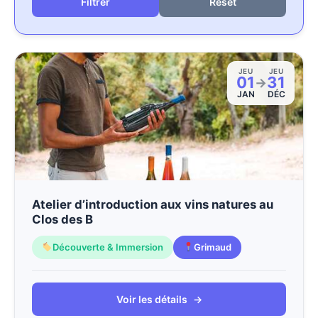
Reset
JEU
JEU
01
31
→
JAN
DÉC
Atelier d’introduction aux vins natures au
Clos des B
Découverte & Immersion
Grimaud
Voir les détails
→