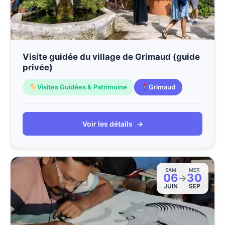
Visite guidée du village de Grimaud (guide
privée)
Visites Guidées & Patrimoine
Grimaud
Voir les détails
→
SAM
MER
06
30
→
JUIN
SEP