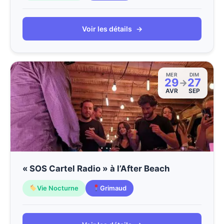
Voir les détails
→
MER
DIM
29
27
→
AVR
SEP
« SOS Cartel Radio » à l’After Beach
Vie Nocturne
Grimaud