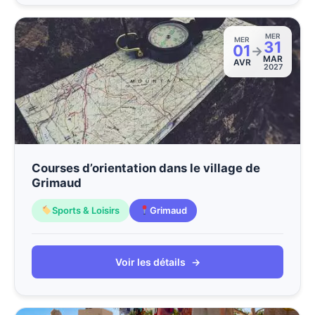
MER
MER
31
01
→
MAR
AVR
2027
Courses d’orientation dans le village de
Grimaud
Sports & Loisirs
Grimaud
Voir les détails
→