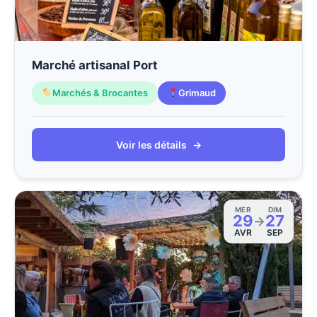
Marché artisanal Port
Marchés & Brocantes
Grimaud
Voir les détails
→
MER
DIM
29
27
→
AVR
SEP