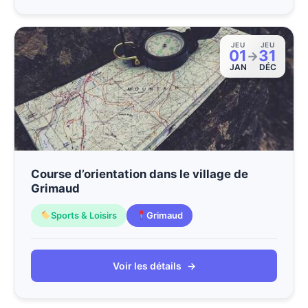
JEU
JEU
01
31
→
JAN
DÉC
Course d’orientation dans le village de
Grimaud
Sports & Loisirs
Grimaud
Voir les détails
→