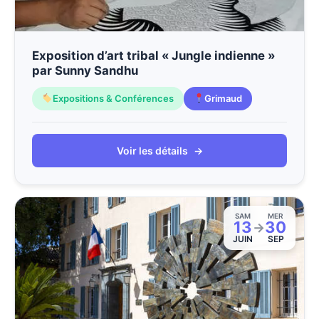
Exposition d’art tribal « Jungle indienne »
par Sunny Sandhu
Expositions & Conférences
Grimaud
Voir les détails
→
SAM
MER
13
30
→
JUIN
SEP