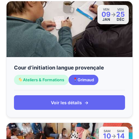
VEN
VEN
09
25
→
JAN
DÉC
Cour d’initiation langue provençale
Ateliers & Formations
Grimaud
Voir les détails
→
SAM
SAM
10
14
→