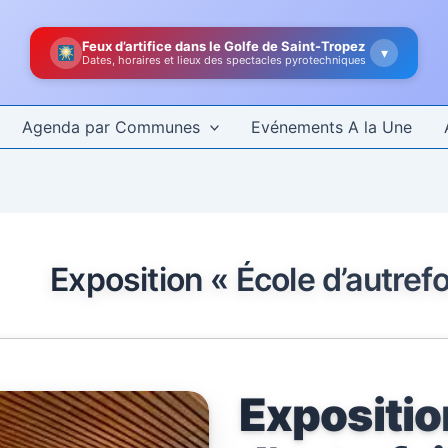
Feux d’artifice dans le Golfe de Saint-Tropez
▾
Dates, horaires et lieux des spectacles pyrotechniques
Agenda par Communes
Evénements A la Une
Exposition « École d’autrefo
Expositio