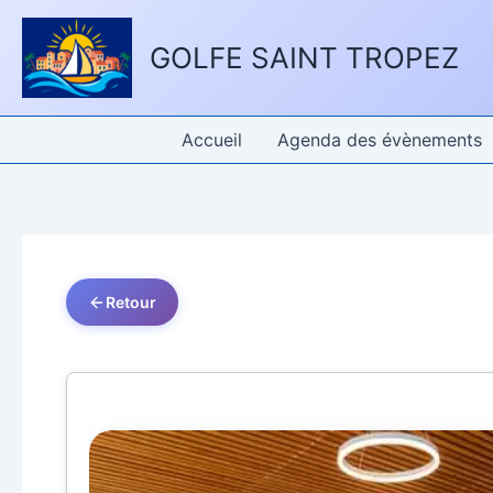
Aller
Panneau de gestion des cookies
au
GOLFE SAINT TROPEZ
contenu
Accueil
Agenda des évènements
Retour