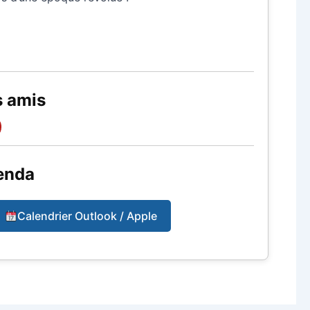
s amis
enda
Calendrier Outlook / Apple