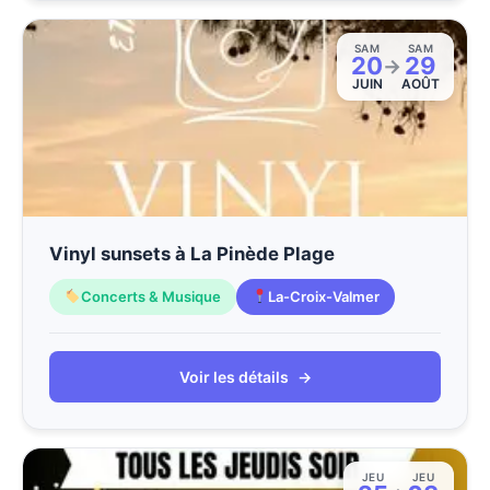
SAM
SAM
20
29
→
JUIN
AOÛT
Vinyl sunsets à La Pinède Plage
Concerts & Musique
La-Croix-Valmer
Voir les détails
→
JEU
JEU