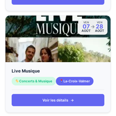
VEN
VEN
07
28
→
AOÛT
AOÛT
Live Musique
Concerts & Musique
La-Croix-Valmer
Voir les détails
→