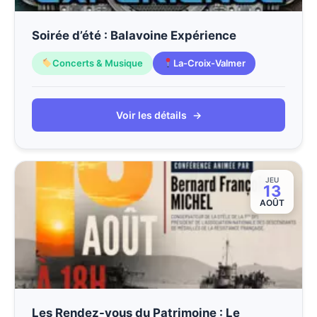
Soirée d’été : Balavoine Expérience
Concerts & Musique
La-Croix-Valmer
Voir les détails
→
JEU
13
AOÛT
Les Rendez-vous du Patrimoine : Le