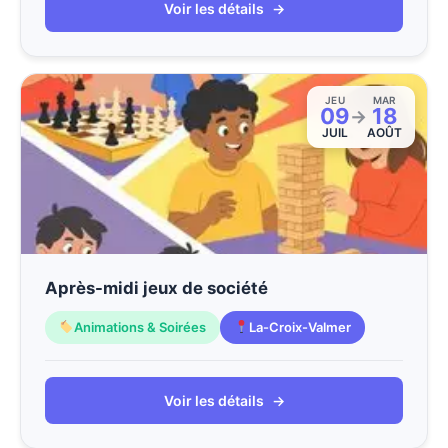
Voir les détails
→
JEU
MAR
09
18
→
JUIL
AOÛT
Après-midi jeux de société
Animations & Soirées
La-Croix-Valmer
Voir les détails
→