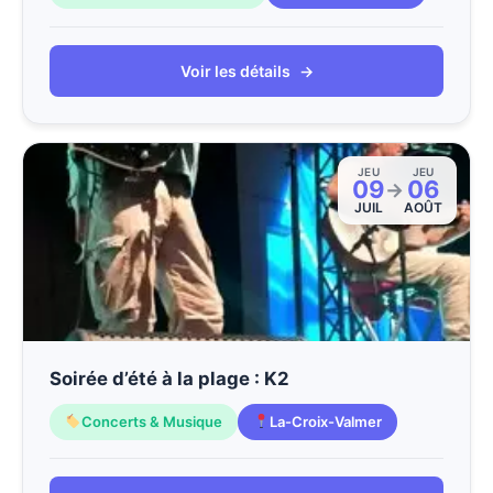
Voir les détails
→
JEU
JEU
09
06
→
JUIL
AOÛT
Soirée d’été à la plage : K2
Concerts & Musique
La-Croix-Valmer