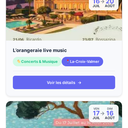
16
20
→
JUIL
AOÛT
L’orangeraie live music
Concerts & Musique
La-Croix-Valmer
Voir les détails
→
VEN
DIM
17
16
→
JUIL
AOÛT