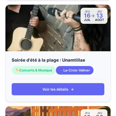
JEU
JEU
16
13
→
JUIL
AOÛT
Soirée d’été à la plage : Unamtillae
Concerts & Musique
La-Croix-Valmer
Voir les détails
→
JEU
JEU