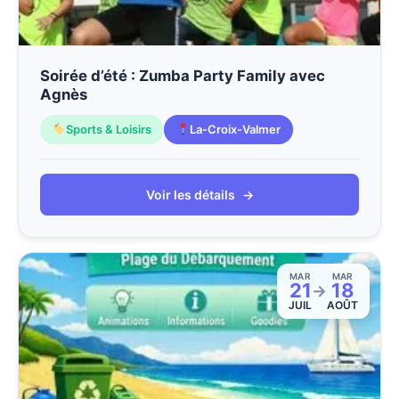
Soirée d’été : Zumba Party Family avec
Agnès
Sports & Loisirs
La-Croix-Valmer
Voir les détails
→
MAR
MAR
21
18
→
JUIL
AOÛT