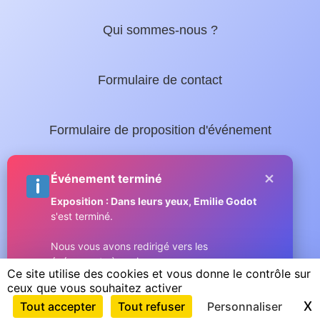
Qui sommes-nous ?
Formulaire de contact
Formulaire de proposition d'événement
×
Nos guides locaux :
Événement terminé
Exposition : Dans leurs yeux, Emilie Godot
s'est terminé.
Guide complet de Sainte-Maxime
Nous vous avons redirigé vers les
événements à venir.
Micromax.tv - La web TV du Golfe
Ce site utilise des cookies et vous donne le contrôle sur
ceux que vous souhaitez activer
Compris
Copyright © 2026 GOLFE SAINT TROPEZ
X
M
Tout accepter
Tout refuser
Personnaliser