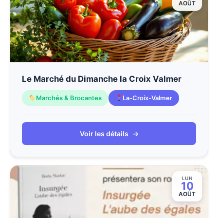
AOÛT
Le Marché du Dimanche la Croix Valmer
Marchés & Brocantes
La-Croix-Valmer
Voir les détails
→
LUN
10
AOÛT