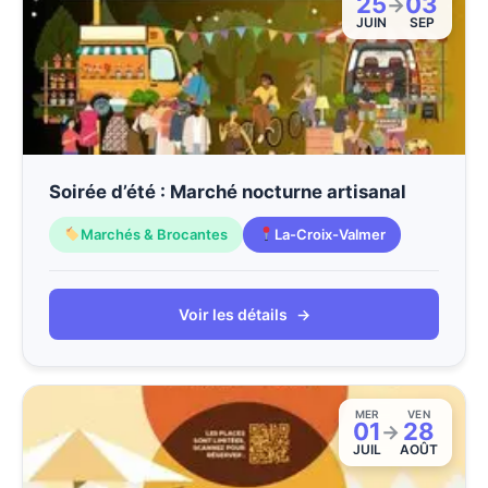
25
03
→
JUIN
SEP
Soirée d’été : Marché nocturne artisanal
Marchés & Brocantes
La-Croix-Valmer
Voir les détails
→
MER
VEN
01
28
→
JUIL
AOÛT