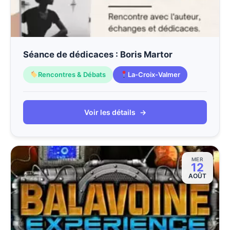
Séance de dédicaces : Boris Martor
Rencontres & Débats
La-Croix-Valmer
Voir les détails
→
MER
12
AOÛT