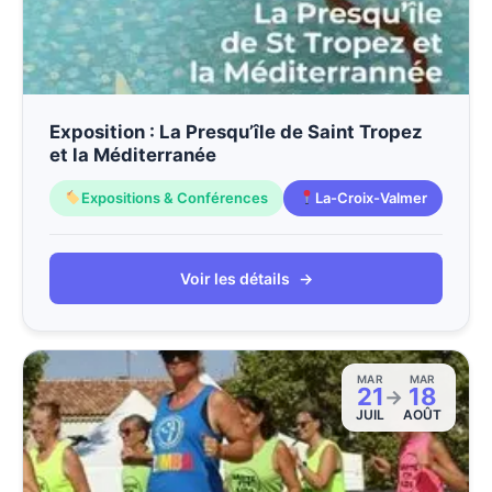
Exposition : La Presqu’île de Saint Tropez
et la Méditerranée
Expositions & Conférences
La-Croix-Valmer
Voir les détails
→
MAR
MAR
21
18
→
JUIL
AOÛT