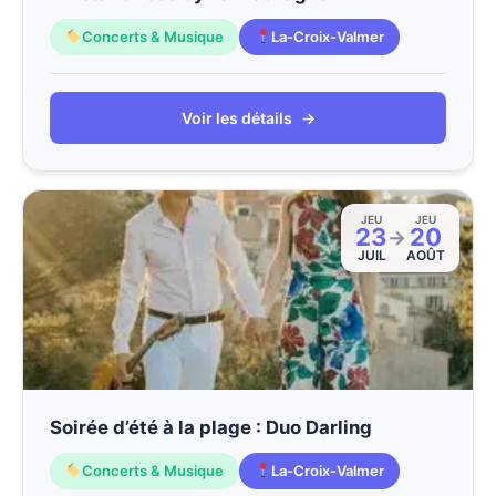
Concerts & Musique
La-Croix-Valmer
Voir les détails
→
JEU
JEU
23
20
→
JUIL
AOÛT
Soirée d’été à la plage : Duo Darling
Concerts & Musique
La-Croix-Valmer