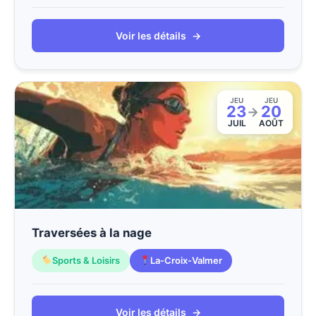
Voir les détails
→
JEU
JEU
23
20
→
JUIL
AOÛT
Traversées à la nage
Sports & Loisirs
La-Croix-Valmer
Voir les détails
→