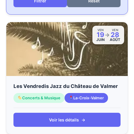
Reset
VEN
VEN
19
28
→
JUIN
AOÛT
Les Vendredis Jazz du Château de Valmer
Concerts & Musique
La-Croix-Valmer
Voir les détails
→