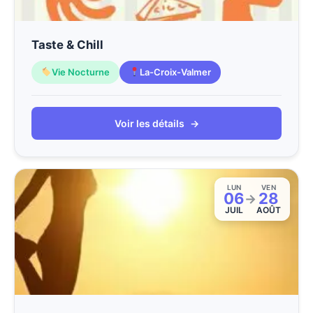
Taste & Chill
Vie Nocturne
La-Croix-Valmer
Voir les détails
→
LUN
VEN
06
28
→
JUIL
AOÛT