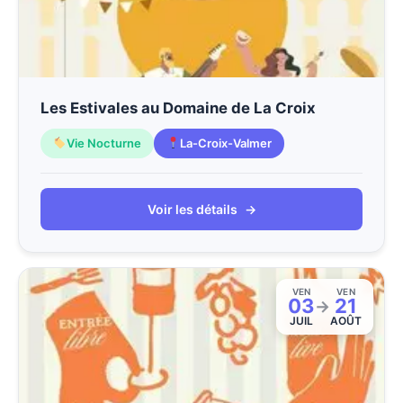
Les Estivales au Domaine de La Croix
Vie Nocturne
La-Croix-Valmer
Voir les détails
→
VEN
VEN
03
21
→
JUIL
AOÛT