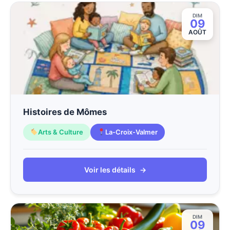
DIM
09
AOÛT
Histoires de Mômes
Arts & Culture
La-Croix-Valmer
Voir les détails
→
DIM
09