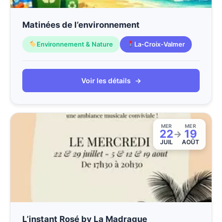
Matinées de l’environnement
Environnement & Nature
La-Croix-Valmer
Voir les détails
→
MER
MER
22
19
→
JUIL
AOÛT
L’instant Rosé by La Madrague