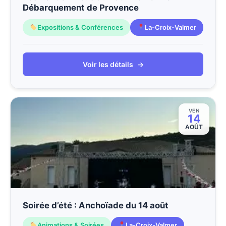
Débarquement de Provence
Expositions & Conférences
La-Croix-Valmer
Voir les détails
→
VEN
14
AOÛT
Soirée d’été : Anchoïade du 14 août
Animations & Soirées
La-Croix-Valmer