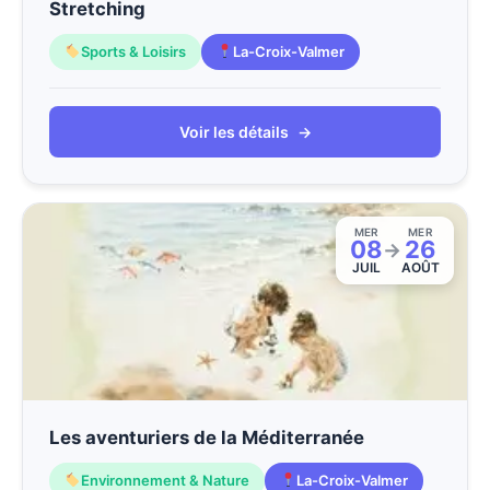
Stretching
Sports & Loisirs
La-Croix-Valmer
Voir les détails
→
MER
MER
08
26
→
JUIL
AOÛT
Les aventuriers de la Méditerranée
Environnement & Nature
La-Croix-Valmer