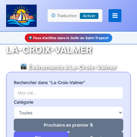
Aller
Panneau de gestion des cookies
au
Traduction
Activer
contenu
Feux d’artifice dans le Golfe de Saint-Tropez
▾
LA-CROIX-VALMER
Événements à La-Croix-Valmer
Rechercher dans "La-Croix-Valmer"
Catégorie
Prochains en premier ⇅