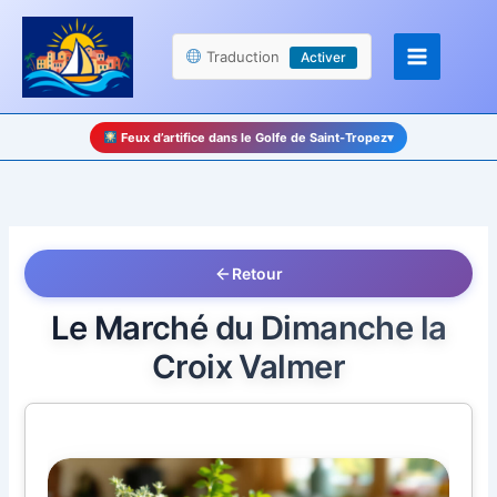
Aller
Panneau de gestion des cookies
au
Traduction
Activer
contenu
Feux d’artifice dans le Golfe de Saint-Tropez
▾
Retour
Le Marché du Dimanche la
Croix Valmer