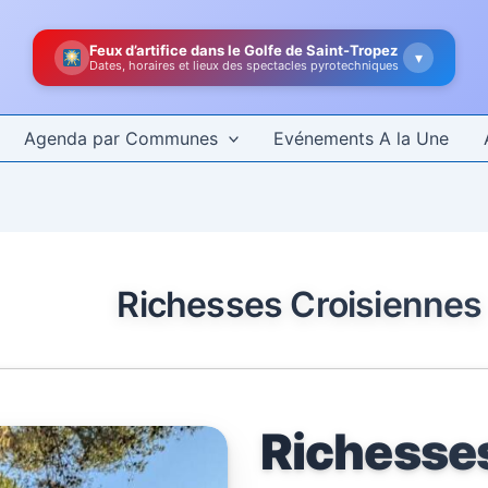
Feux d’artifice dans le Golfe de Saint-Tropez
▾
Dates, horaires et lieux des spectacles pyrotechniques
Agenda par Communes
Evénements A la Une
Richesses Croisiennes
Richesse