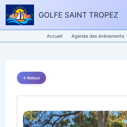
Aller
Panneau de gestion des cookies
au
GOLFE SAINT TROPEZ
contenu
Accueil
Agenda des évènements
Retour