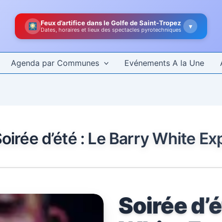
Feux d’artifice dans le Golfe de Saint-Tropez
▾
Dates, horaires et lieux des spectacles pyrotechniques
Agenda par Communes
Evénements A la Une
oirée d’été : Le Barry White E
Soirée d’é