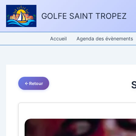
Aller
Panneau de gestion des cookies
au
GOLFE SAINT TROPEZ
contenu
Accueil
Agenda des évènements
S
Retour