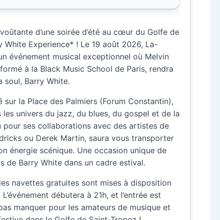
voûtante d’une soirée d’été au cœur du Golfe de
y White Experience* ! Le 19 août 2026, La-
 un événement musical exceptionnel où Melvin
 formé à la Black Music School de Paris, rendra
 soul, Barry White.
é sur la Place des Palmiers (Forum Constantin),
es univers du jazz, du blues, du gospel et de la
u pour ses collaborations avec des artistes de
icks ou Derek Martin, saura vous transporter
son énergie scénique. Une occasion unique de
es de Barry White dans un cadre estival.
des navettes gratuites sont mises à disposition
 L’événement débutera à 21h, et l’entrée est
 pas manquer pour les amateurs de musique et
estive dans le Golfe de Saint-Tropez !