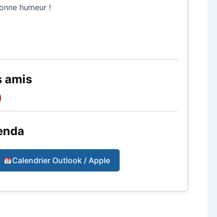
bonne humeur !
s amis
enda
Calendrier Outlook / Apple