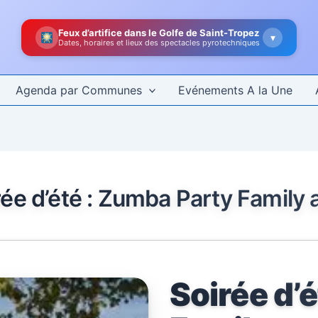
Feux d’artifice dans le Golfe de Saint-Tropez
▾
Dates, horaires et lieux des spectacles pyrotechniques
Agenda par Communes
Evénements A la Une
rée d’été : Zumba Party Family
Soirée d’