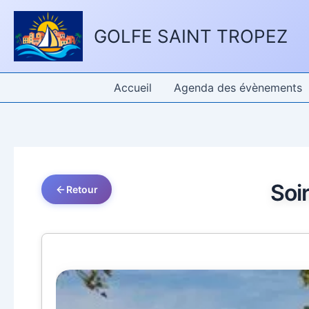
Aller
Panneau de gestion des cookies
au
GOLFE SAINT TROPEZ
contenu
Accueil
Agenda des évènements
Soi
Retour