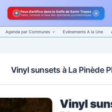
Feux d’artifice dans le Golfe de Saint-Tropez
▾
Dates, horaires et lieux des spectacles pyrotechniques
Agenda par Communes
Evénements A la Une
Vinyl sunsets à La Pinède P
Vinyl sun