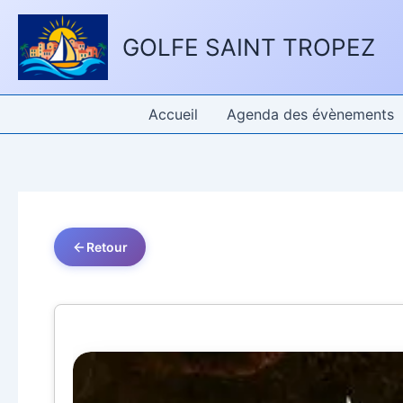
Aller
Panneau de gestion des cookies
au
GOLFE SAINT TROPEZ
contenu
Accueil
Agenda des évènements
Retour