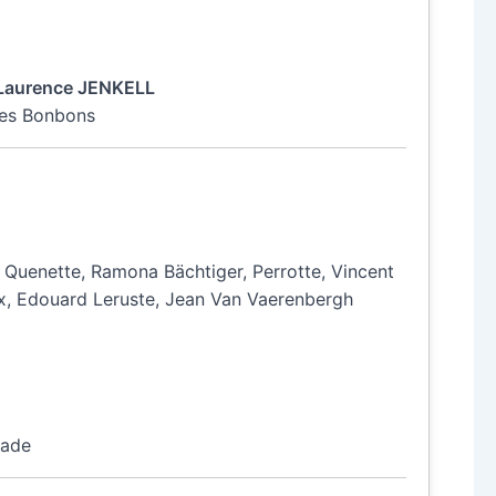
Laurence JENKELL
 Les Bonbons
ne Quenette, Ramona Bächtiger, Perrotte, Vincent
x, Edouard Leruste, Jean Van Vaerenbergh
tade