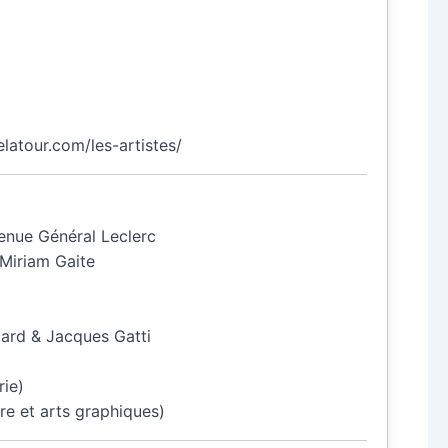
elatour.com/les-artistes/
enue Général Leclerc
 Miriam Gaite
liard & Jacques Gatti
rie)
ure et arts graphiques)