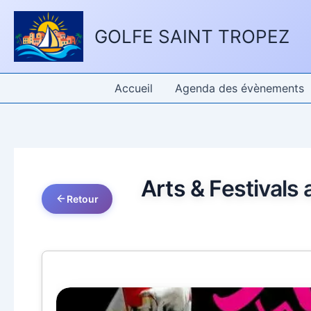
Aller
Panneau de gestion des cookies
au
GOLFE SAINT TROPEZ
contenu
Accueil
Agenda des évènements
Arts & Festivals 
Retour