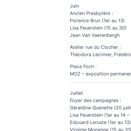
Juin
Ancien Presbytère :
Florence Brun (1er au 13)
Lisa Feuerstein (15 au 30)
Jean Van Vaerenbergh
Atelier rue du Clocher :
Théodora Lecrinier, Frédér
Place Foch :
MOZ – exposition permane
Juillet
Foyer des campagnes :
Géraldine Quenette (20 juill
Lisa Feuerstein (1er au 14 – l
Edouard Leruste (1er au 13)
Virginie Monange (15 au 31