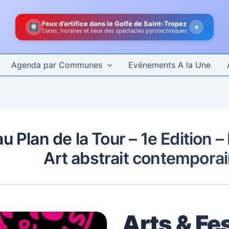
Feux d’artifice dans le Golfe de Saint-Tropez
▾
Dates, horaires et lieux des spectacles pyrotechniques
Agenda par Communes
Evénements A la Une
au Plan de la Tour – 1e Edition 
Art abstrait contempora
Arts & Fes