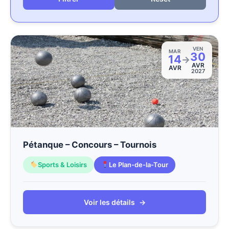
VEN
MAR
30
14
→
AVR
AVR
2027
Pétanque – Concours – Tournois
Sports & Loisirs
Le Plan-de-la-Tour
Voir les détails
→