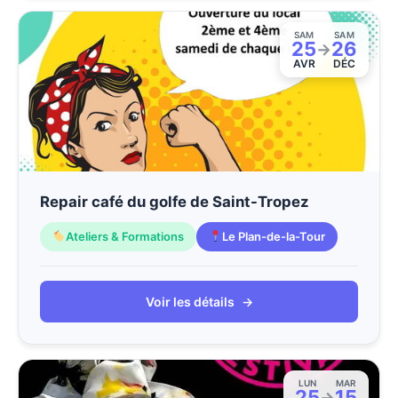
SAM
SAM
25
26
→
AVR
DÉC
Repair café du golfe de Saint-Tropez
Ateliers & Formations
Le Plan-de-la-Tour
Voir les détails
→
LUN
MAR
25
15
→