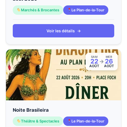
Marchés & Brocantes
Le Plan-de-la-Tour
Voir les détails
→
SAM
MER
22
26
→
AOÛT
AOÛT
Noite Brasileira
Théâtre & Spectacles
Le Plan-de-la-Tour