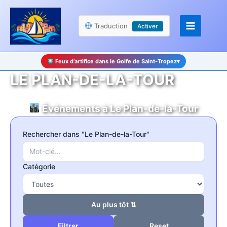
Aller
Panneau de gestion des cookies
au
Traduction
Activer
contenu
Ce soir : spectacle de drones lumineux à Cavalaire
▾
LE PLAN-DE-LA-TOUR
Événements à Le Plan-de-la-Tour
Rechercher dans "Le Plan-de-la-Tour"
Catégorie
Au plus tôt ⇅
Reset