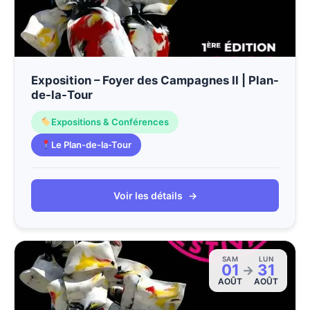
Exposition – Foyer des Campagnes II | Plan-
de-la-Tour
Expositions & Conférences
Le Plan-de-la-Tour
Voir les détails
→
SAM
LUN
01
31
→
AOÛT
AOÛT