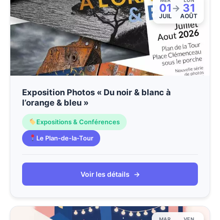
01
31
→
JUIL
AOÛT
Exposition Photos « Du noir & blanc à
l’orange & bleu »
Expositions & Conférences
Le Plan-de-la-Tour
Voir les détails
→
MAR
VEN