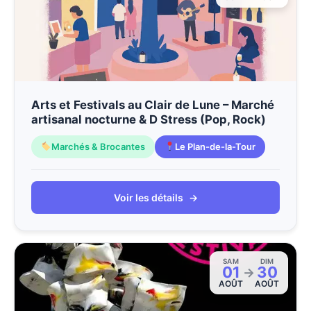
Arts et Festivals au Clair de Lune – Marché
artisanal nocturne & D Stress (Pop, Rock)
Marchés & Brocantes
Le Plan-de-la-Tour
Voir les détails
→
SAM
DIM
01
30
→
AOÛT
AOÛT