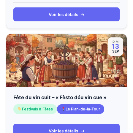
Voir les détails
→
DIM
13
SEP
Fête du vin cuit – « Fèsto dóu vin cue »
Festivals & Fêtes
Le Plan-de-la-Tour
Voir les détails
→