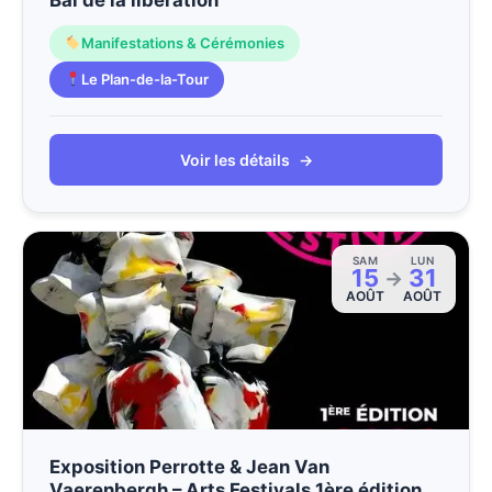
Manifestations & Cérémonies
Le Plan-de-la-Tour
Voir les détails
→
SAM
LUN
15
31
→
AOÛT
AOÛT
Exposition Perrotte & Jean Van
Vaerenbergh – Arts Festivals 1ère édition