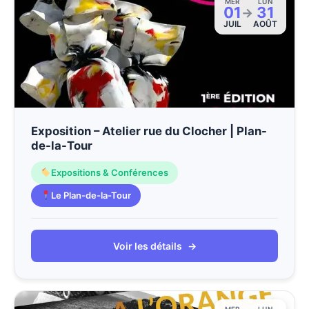
MER
LUN
01
31
→
JUIL
AOÛT
Exposition – Atelier rue du Clocher | Plan-
de-la-Tour
Expositions & Conférences
Le Plan-de-la-Tour
Voir les détails
→
MER
LUN