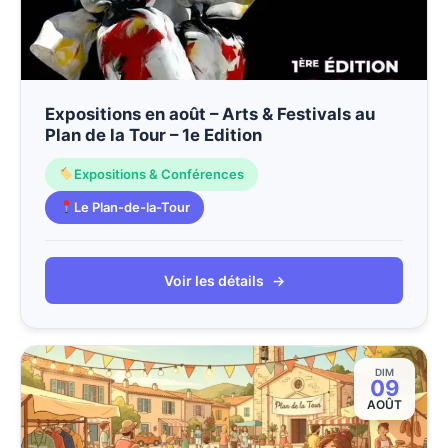
Expositions en août – Arts & Festivals au
Plan de la Tour – 1e Edition
Expositions & Conférences
Le Plan-de-la-Tour
Voir les détails
→
DIM
09
AOÛT