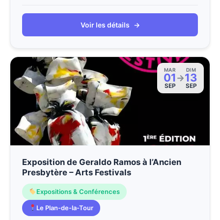
Voir les détails
→
MAR
DIM
01
13
→
SEP
SEP
Exposition de Geraldo Ramos à l’Ancien
Presbytère – Arts Festivals
Expositions & Conférences
Le Plan-de-la-Tour