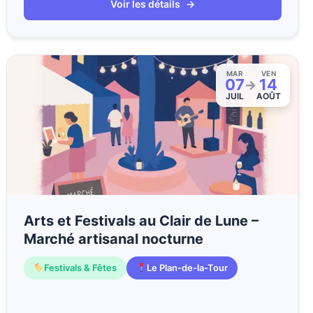
Voir les détails
→
MAR
VEN
07
14
→
JUIL
AOÛT
Arts et Festivals au Clair de Lune –
Marché artisanal nocturne
Festivals & Fêtes
Le Plan-de-la-Tour