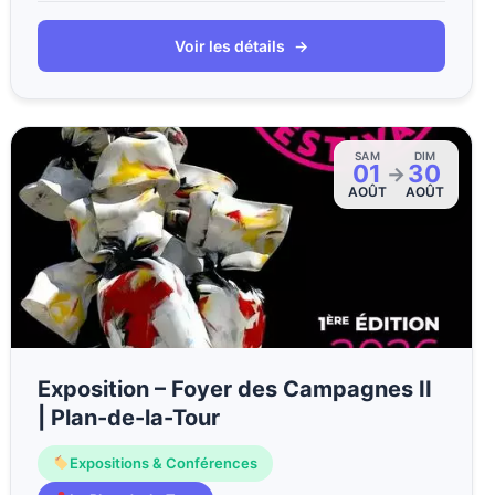
Voir les détails
→
SAM
DIM
01
30
→
AOÛT
AOÛT
Exposition – Foyer des Campagnes II
| Plan-de-la-Tour
Expositions & Conférences