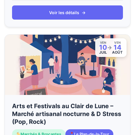
Voir les détails
→
VEN
VEN
10
14
→
JUIL
AOÛT
Arts et Festivals au Clair de Lune –
Marché artisanal nocturne & D Stress
(Pop, Rock)
Marchés & Brocantes
Le Plan-de-la-Tour