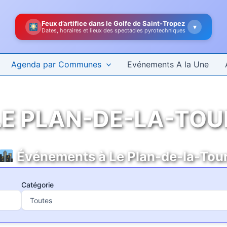
Feux d’artifice dans le Golfe de Saint-Tropez
▾
Dates, horaires et lieux des spectacles pyrotechniques
Agenda par Communes
Evénements A la Une
LE PLAN-DE-LA-TOU
Événements à Le Plan-de-la-Tou
Catégorie