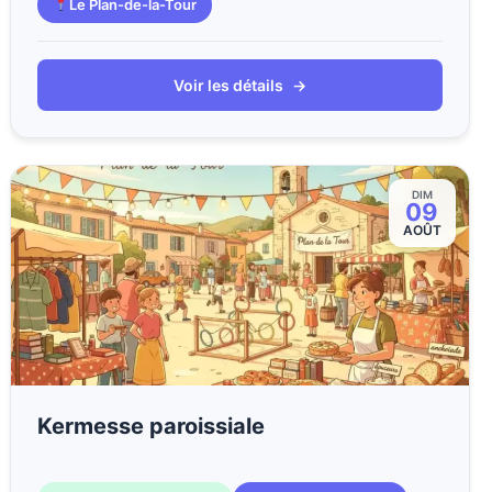
Le Plan-de-la-Tour
Voir les détails
→
DIM
09
AOÛT
Kermesse paroissiale