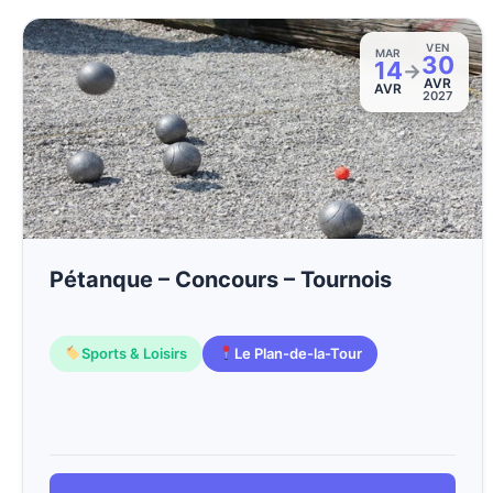
VEN
MAR
30
14
→
AVR
AVR
2027
Pétanque – Concours – Tournois
Sports & Loisirs
Le Plan-de-la-Tour