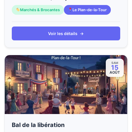
Marchés & Brocantes
Le Plan-de-la-Tour
Voir les détails
→
SAM
15
AOÛT
Bal de la libération