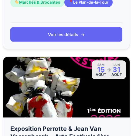
Marchés & Brocantes
Le Plan-de-la-Tour
Voir les détails
→
SAM
LUN
15
31
→
AOÛT
AOÛT
Exposition Perrotte & Jean Van