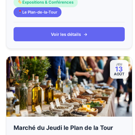
Expositions & Conférences
Le Plan-de-la-Tour
Voir les détails
→
JEU
13
AOÛT
Marché du Jeudi le Plan de la Tour