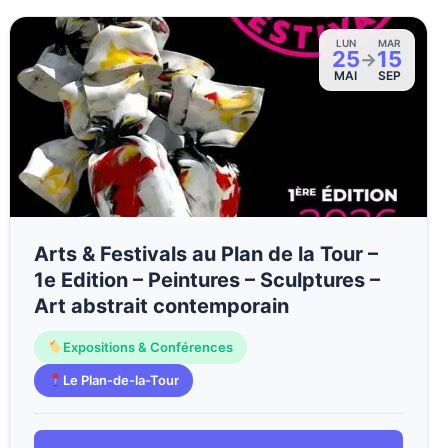
LUN
MAR
25
15
→
MAI
SEP
Arts & Festivals au Plan de la Tour –
1e Edition – Peintures – Sculptures –
Art abstrait contemporain
Expositions & Conférences
Le Plan-de-la-Tour