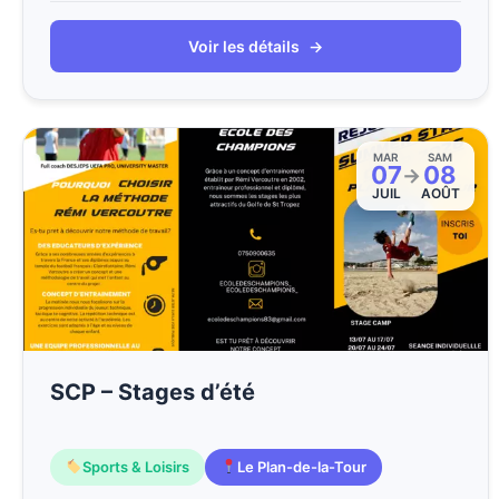
Voir les détails
→
MAR
SAM
07
08
→
JUIL
AOÛT
SCP – Stages d’été
Sports & Loisirs
Le Plan-de-la-Tour