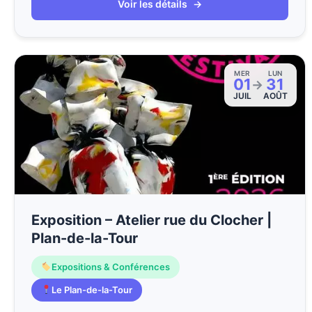
Voir les détails
→
MER
LUN
01
31
→
JUIL
AOÛT
Exposition – Atelier rue du Clocher |
Plan-de-la-Tour
Expositions & Conférences
Le Plan-de-la-Tour