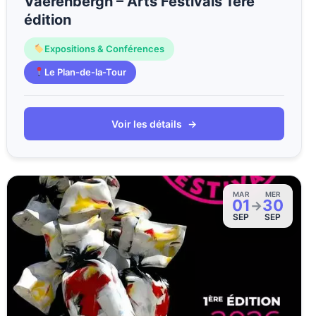
Vaerenbergh – Arts Festivals 1ère
édition
Expositions & Conférences
Le Plan-de-la-Tour
Voir les détails
→
MAR
MER
01
30
→
SEP
SEP