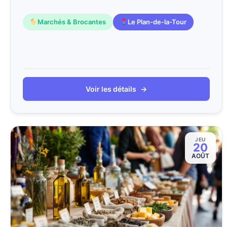
Marchés & Brocantes
Le Plan-de-la-Tour
Voir les détails
→
JEU
20
AOÛT