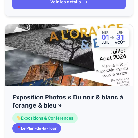
Voir les détails
→
MER
LUN
01
31
→
JUIL
AOÛT
Exposition Photos « Du noir & blanc à
l’orange & bleu »
Expositions & Conférences
Le Plan-de-la-Tour