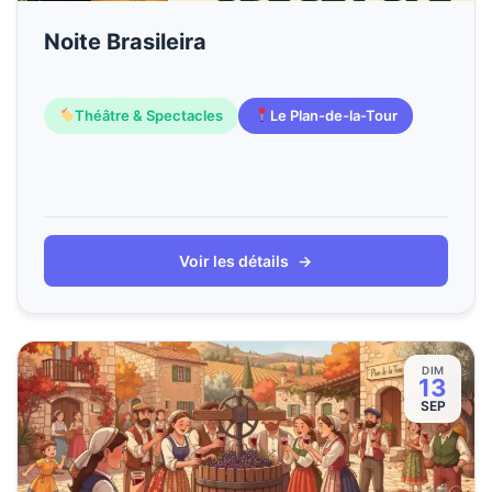
Noite Brasileira
Théâtre & Spectacles
Le Plan-de-la-Tour
Voir les détails
→
DIM
13
SEP