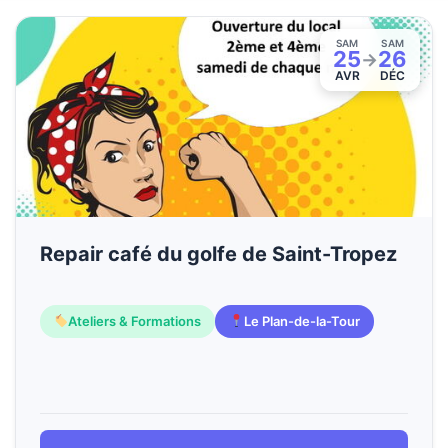
SAM
SAM
25
26
→
AVR
DÉC
Repair café du golfe de Saint-Tropez
Ateliers & Formations
Le Plan-de-la-Tour