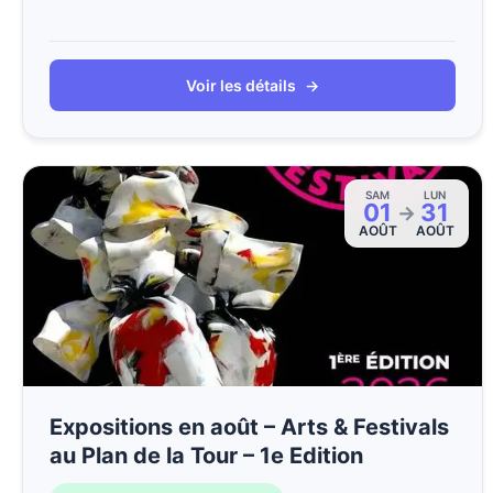
Voir les détails
→
SAM
LUN
01
31
→
AOÛT
AOÛT
Expositions en août – Arts & Festivals
au Plan de la Tour – 1e Edition