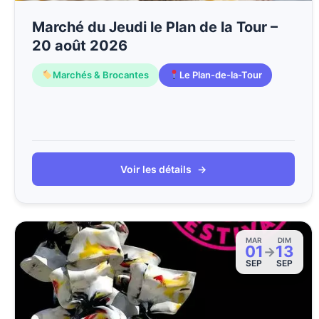
Marché du Jeudi le Plan de la Tour –
20 août 2026
Marchés & Brocantes
Le Plan-de-la-Tour
Voir les détails
→
MAR
DIM
01
13
→
SEP
SEP