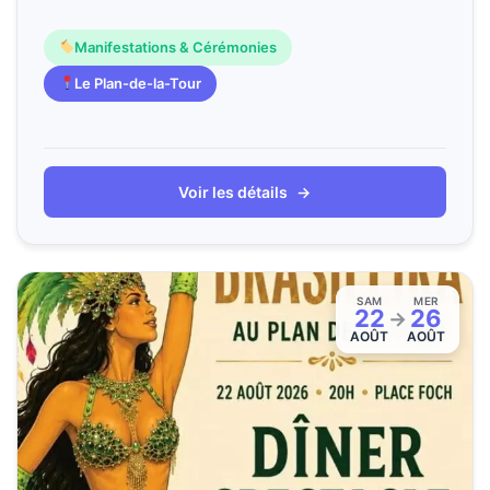
Manifestations & Cérémonies
Le Plan-de-la-Tour
Voir les détails
→
SAM
MER
22
26
→
AOÛT
AOÛT