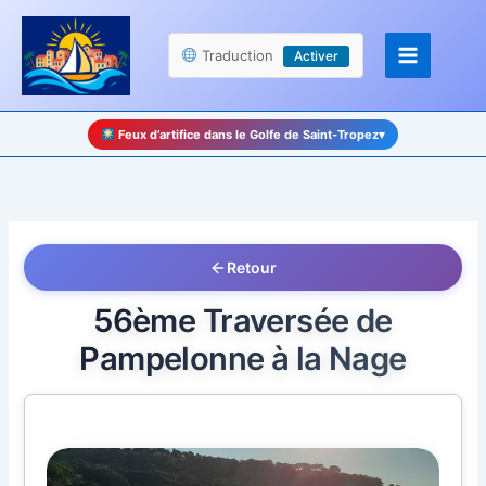
Aller
Panneau de gestion des cookies
au
Traduction
Activer
contenu
Feux d’artifice dans le Golfe de Saint-Tropez
▾
Retour
56ème Traversée de
Pampelonne à la Nage