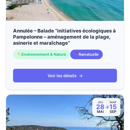
Annulée – Balade “initiatives écologiques à
Pampelonne – aménagement de la plage,
asinerie et maraîchage”
Environnement & Nature
Ramatuelle
Voir les détails
→
JEU
MAR
28
15
→
MAI
SEP