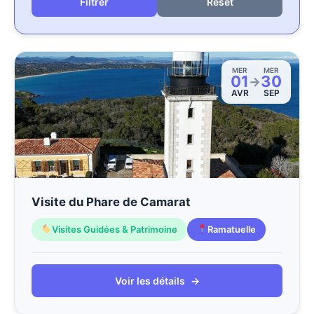
Reset
MER
MER
01
30
→
AVR
SEP
Visite du Phare de Camarat
Visites Guidées & Patrimoine
Ramatuelle
Voir les détails
→