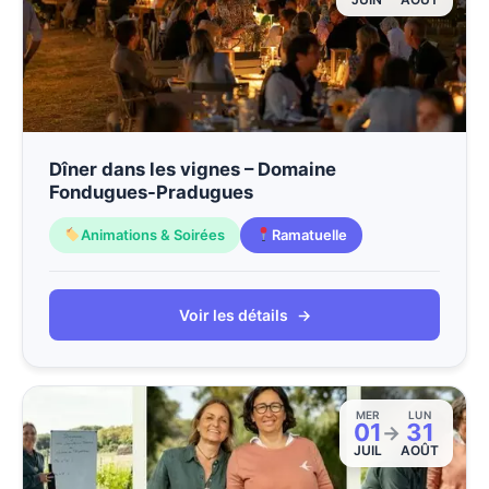
Dîner dans les vignes – Domaine
Fondugues-Pradugues
Animations & Soirées
Ramatuelle
Voir les détails
→
MER
LUN
01
31
→
JUIL
AOÛT