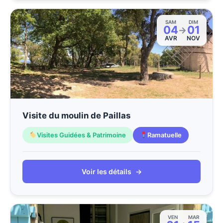
SAM
DIM
04
01
→
AVR
NOV
Visite du moulin de Paillas
Visites Guidées & Patrimoine
Ramatuelle
Voir les détails
→
VEN
MAR