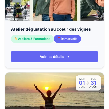
Atelier dégustation au coeur des vignes
Ateliers & Formations
Ramatuelle
Voir les détails
→
MER
LUN
01
31
→
JUIL
AOÛT