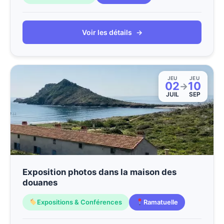
Voir les détails
→
JEU
JEU
02
10
→
JUIL
SEP
Exposition photos dans la maison des
douanes
Expositions & Conférences
Ramatuelle