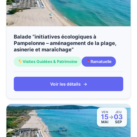
Balade “initiatives écologiques à
Pampelonne – aménagement de la plage,
asinerie et maraîchage”
Visites Guidées & Patrimoine
Ramatuelle
Voir les détails
→
VEN
JEU
15
03
→
MAI
SEP