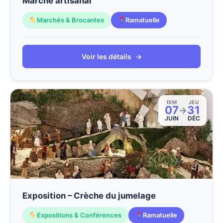
Marché artisanal
Marchés & Brocantes
Ramatuelle
Voir les détails
→
DIM
JEU
07
31
→
JUIN
DÉC
Exposition – Crèche du jumelage
Expositions & Conférences
Ramatuelle