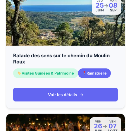
JEU
MAR
25
08
→
JUIN
SEP
Balade des sens sur le chemin du Moulin
Roux
Visites Guidées & Patrimoine
Ramatuelle
Voir les détails
→
VEN
VEN
26
07
→
JUIN
AOÛT