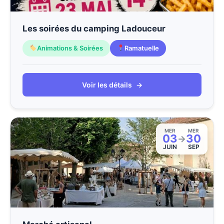
Les soirées du camping Ladouceur
Animations & Soirées
Ramatuelle
Voir les détails
→
MER
MER
03
30
→
JUIN
SEP