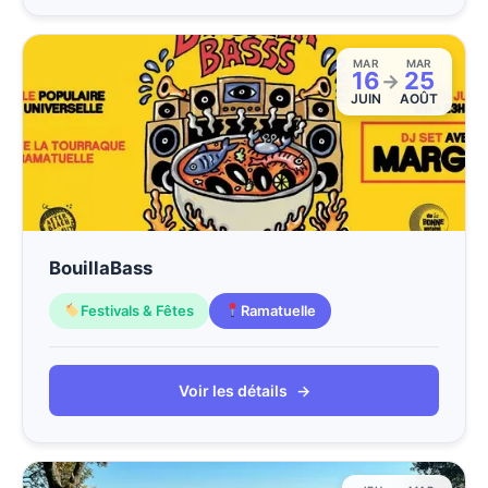
MAR
MAR
16
25
→
JUIN
AOÛT
BouillaBass
Festivals & Fêtes
Ramatuelle
Voir les détails
→