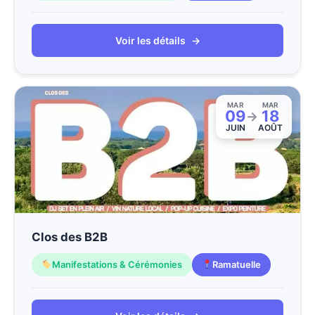
Voir les détails
→
MAR
MAR
09
18
→
JUIN
AOÛT
Clos des B2B
Manifestations & Cérémonies
Ramatuelle