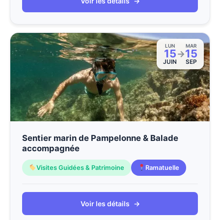
Voir les détails
→
LUN
MAR
15
15
→
JUIN
SEP
Sentier marin de Pampelonne & Balade
accompagnée
Visites Guidées & Patrimoine
Ramatuelle
Voir les détails
→