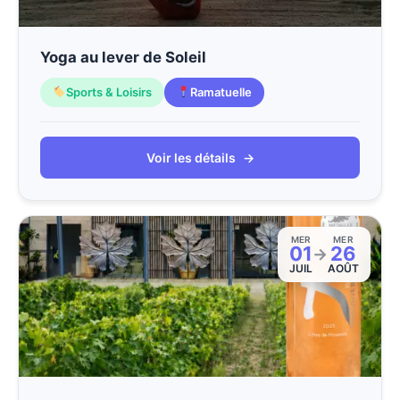
Yoga au lever de Soleil
Sports & Loisirs
Ramatuelle
Voir les détails
→
MER
MER
01
26
→
JUIL
AOÛT