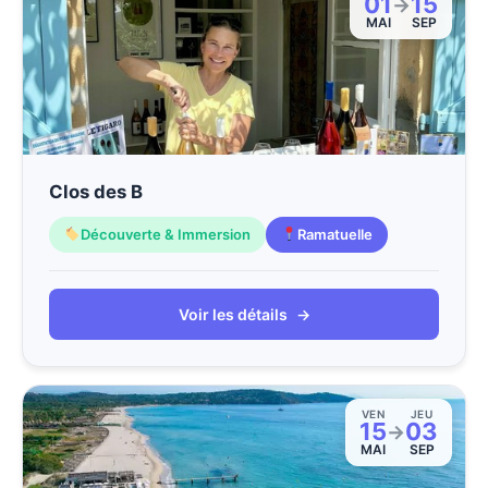
01
15
→
MAI
SEP
Clos des B
Découverte & Immersion
Ramatuelle
Voir les détails
→
VEN
JEU
15
03
→
MAI
SEP