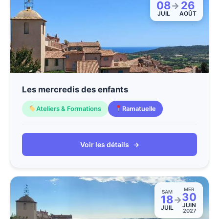
08
26
→
JUIL
AOÛT
Les mercredis des enfants
Ateliers & Formations
Ramatuelle
Voir les détails
→
MER
SAM
30
18
→
JUIN
JUIL
2027