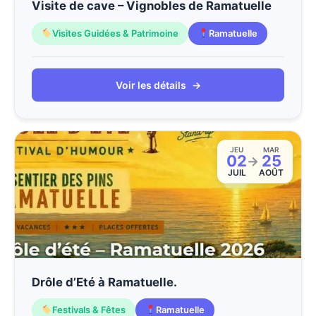
Visite de cave – Vignobles de Ramatuelle
Visites Guidées & Patrimoine
Ramatuelle
Voir les détails
→
JEU
MAR
02
25
→
JUIL
AOÛT
Drôle d’Eté à Ramatuelle.
Festivals & Fêtes
Ramatuelle