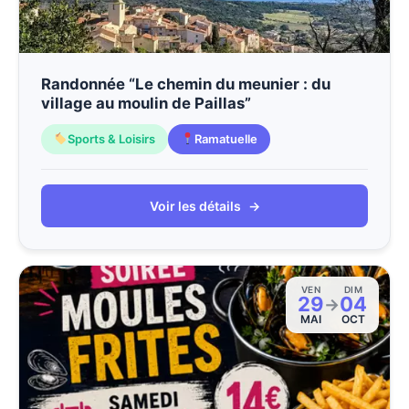
Randonnée “Le chemin du meunier : du
village au moulin de Paillas”
Sports & Loisirs
Ramatuelle
Voir les détails
→
VEN
DIM
29
04
→
MAI
OCT