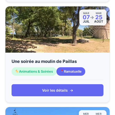
MAR
MAR
07
25
→
JUIL
AOÛT
Une soirée au moulin de Paillas
Animations & Soirées
Ramatuelle
Voir les détails
→
MER
MER