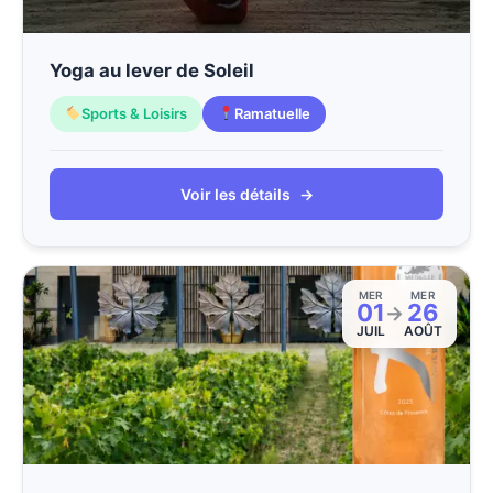
Yoga au lever de Soleil
Sports & Loisirs
Ramatuelle
Voir les détails
→
MER
MER
01
26
→
JUIL
AOÛT