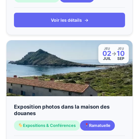
Voir les détails
→
JEU
JEU
02
10
→
JUIL
SEP
Exposition photos dans la maison des
douanes
Expositions & Conférences
Ramatuelle