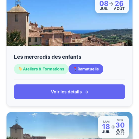
08
26
→
JUIL
AOÛT
Les mercredis des enfants
Ateliers & Formations
Ramatuelle
Voir les détails
→
MER
SAM
30
18
→
JUIN
JUIL
2027