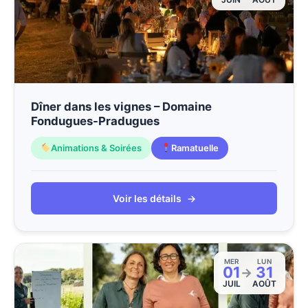
Dîner dans les vignes – Domaine
Fondugues-Pradugues
Animations & Soirées
Ramatuelle
Voir les détails
→
MER
LUN
01
31
→
JUIL
AOÛT