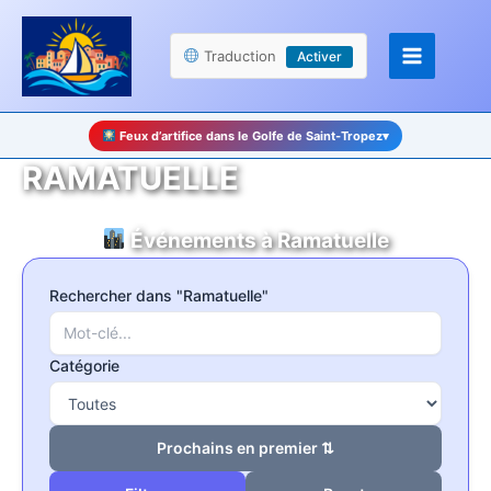
Aller
Panneau de gestion des cookies
au
Traduction
Activer
contenu
Feux d’artifice dans le Golfe de Saint-Tropez
▾
RAMATUELLE
Événements à Ramatuelle
Rechercher dans "Ramatuelle"
Catégorie
Prochains en premier ⇅