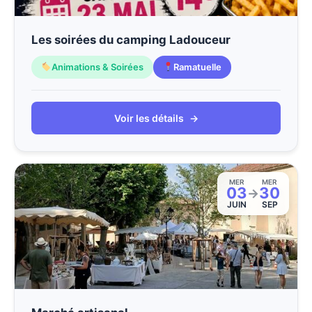
Les soirées du camping Ladouceur
Animations & Soirées
Ramatuelle
Voir les détails
→
MER
MER
03
30
→
JUIN
SEP