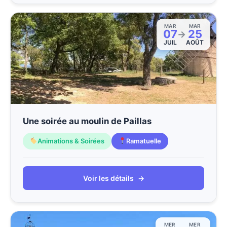
MAR
MAR
07
25
→
JUIL
AOÛT
Une soirée au moulin de Paillas
Animations & Soirées
Ramatuelle
Voir les détails
→
MER
MER