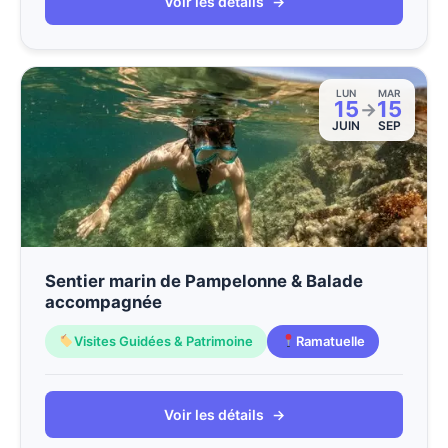
Voir les détails
→
LUN
MAR
15
15
→
JUIN
SEP
Sentier marin de Pampelonne & Balade
accompagnée
Visites Guidées & Patrimoine
Ramatuelle
Voir les détails
→