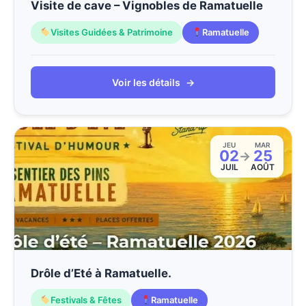
Visite de cave – Vignobles de Ramatuelle
Visites Guidées & Patrimoine
Ramatuelle
Voir les détails
→
JEU
MAR
02
25
→
JUIL
AOÛT
Drôle d’Eté à Ramatuelle.
Festivals & Fêtes
Ramatuelle