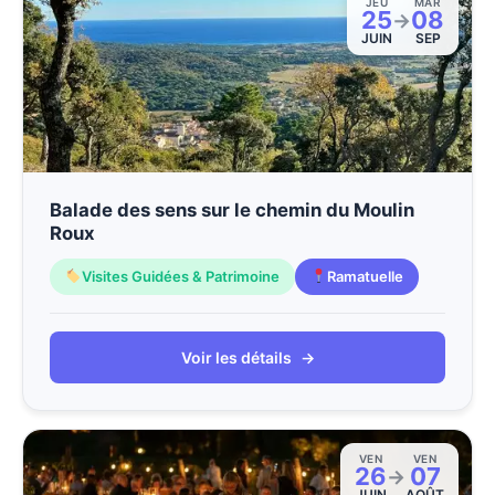
JEU
MAR
25
08
→
JUIN
SEP
Balade des sens sur le chemin du Moulin
Roux
Visites Guidées & Patrimoine
Ramatuelle
Voir les détails
→
VEN
VEN
26
07
→
JUIN
AOÛT