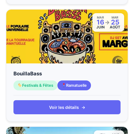
MAR
MAR
16
25
→
JUIN
AOÛT
BouillaBass
Festivals & Fêtes
Ramatuelle
Voir les détails
→