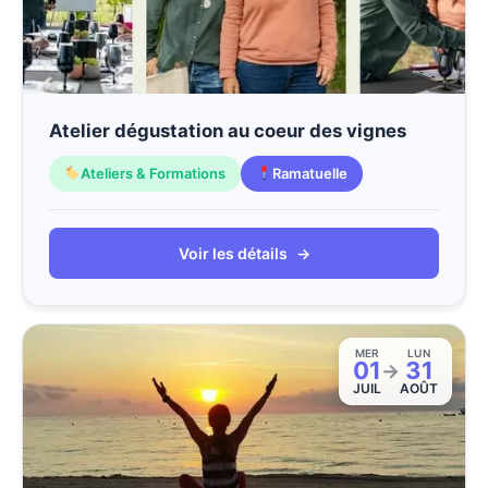
Atelier dégustation au coeur des vignes
Ateliers & Formations
Ramatuelle
Voir les détails
→
MER
LUN
01
31
→
JUIL
AOÛT