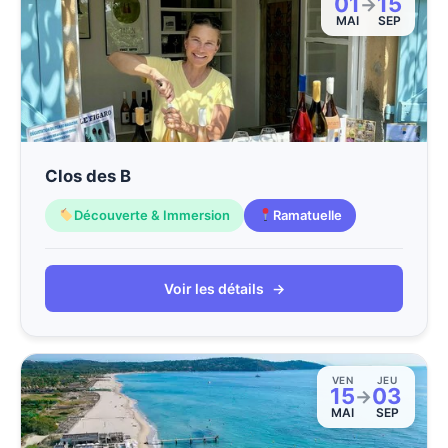
01
15
→
MAI
SEP
Clos des B
Découverte & Immersion
Ramatuelle
Voir les détails
→
VEN
JEU
15
03
→
MAI
SEP