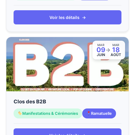
Voir les détails
→
MAR
MAR
09
18
→
JUIN
AOÛT
Clos des B2B
Manifestations & Cérémonies
Ramatuelle