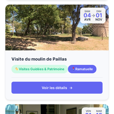
SAM
DIM
04
01
→
AVR
NOV
Visite du moulin de Paillas
Visites Guidées & Patrimoine
Ramatuelle
Voir les détails
→
VEN
MAR