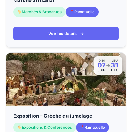
Marché artisanal
Marchés & Brocantes
Ramatuelle
Voir les détails
→
DIM
JEU
07
31
→
JUIN
DÉC
Exposition – Crèche du jumelage
Expositions & Conférences
Ramatuelle