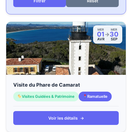
Reset
MER
MER
01
30
→
AVR
SEP
Visite du Phare de Camarat
Visites Guidées & Patrimoine
Ramatuelle
Voir les détails
→