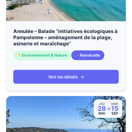
Annulée – Balade “initiatives écologiques à
Pampelonne – aménagement de la plage,
asinerie et maraîchage”
Environnement & Nature
Ramatuelle
Voir les détails
→
JEU
MAR
28
15
→
MAI
SEP