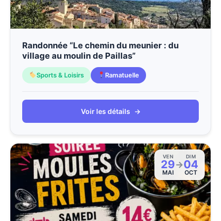
Randonnée “Le chemin du meunier : du
village au moulin de Paillas”
Sports & Loisirs
Ramatuelle
Voir les détails
→
VEN
DIM
29
04
→
MAI
OCT