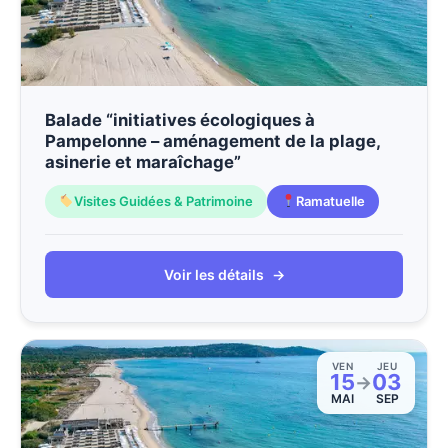
Balade “initiatives écologiques à
Pampelonne – aménagement de la plage,
asinerie et maraîchage”
Visites Guidées & Patrimoine
Ramatuelle
Voir les détails
→
VEN
JEU
15
03
→
MAI
SEP