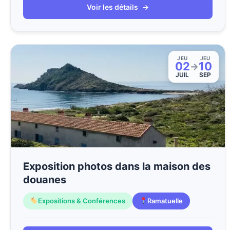
Voir les détails
→
JEU
JEU
02
10
→
JUIL
SEP
Exposition photos dans la maison des
douanes
Expositions & Conférences
Ramatuelle