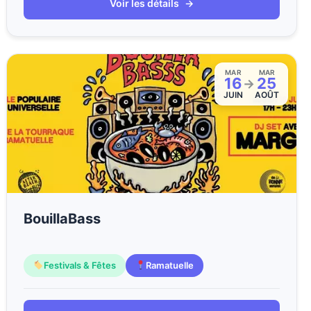
Voir les détails
→
MAR
MAR
16
25
→
JUIN
AOÛT
BouillaBass
Festivals & Fêtes
Ramatuelle