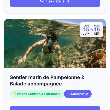
Voir les détails
→
LUN
MAR
15
15
→
JUIN
SEP
Sentier marin de Pampelonne &
Balade accompagnée
Visites Guidées & Patrimoine
Ramatuelle