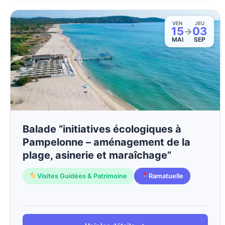
VEN
JEU
15
03
→
MAI
SEP
Balade “initiatives écologiques à
Pampelonne – aménagement de la
plage, asinerie et maraîchage”
Visites Guidées & Patrimoine
Ramatuelle