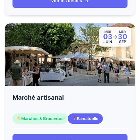
Voir les détails
→
MER
MER
03
30
→
JUIN
SEP
Marché artisanal
Marchés & Brocantes
Ramatuelle