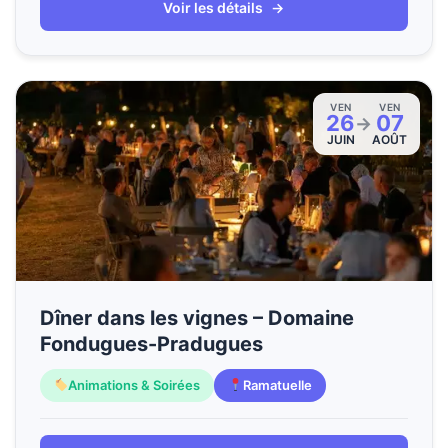
Voir les détails
→
VEN
VEN
26
07
→
JUIN
AOÛT
Dîner dans les vignes – Domaine
Fondugues-Pradugues
Animations & Soirées
Ramatuelle