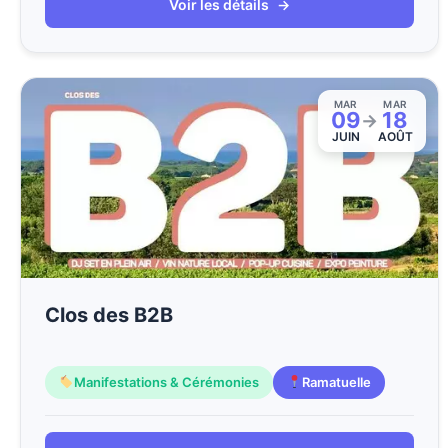
Voir les détails
→
MAR
MAR
09
18
→
JUIN
AOÛT
Clos des B2B
Manifestations & Cérémonies
Ramatuelle