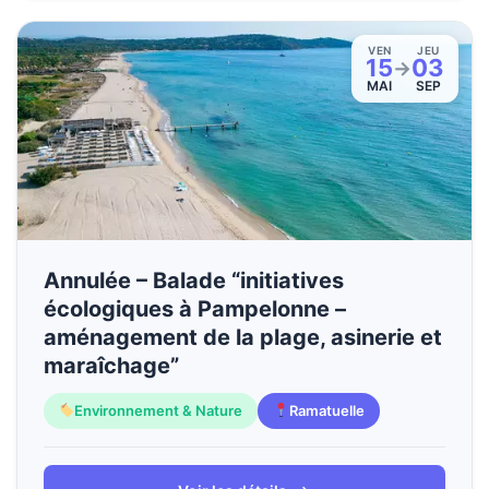
VEN
JEU
15
03
→
MAI
SEP
Annulée – Balade “initiatives
écologiques à Pampelonne –
aménagement de la plage, asinerie et
maraîchage”
Environnement & Nature
Ramatuelle