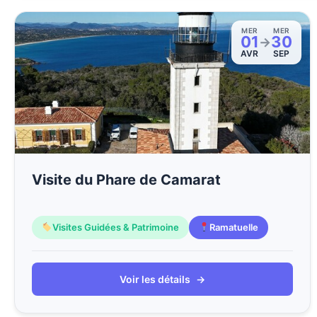
MER
MER
01
30
→
AVR
SEP
Visite du Phare de Camarat
Visites Guidées & Patrimoine
Ramatuelle
Voir les détails
→