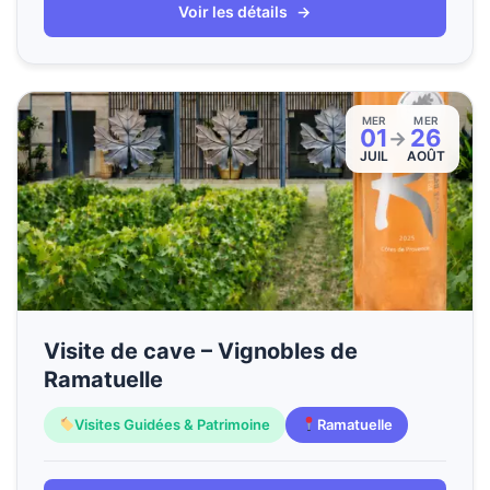
Voir les détails
→
MER
MER
01
26
→
JUIL
AOÛT
Visite de cave – Vignobles de
Ramatuelle
Visites Guidées & Patrimoine
Ramatuelle