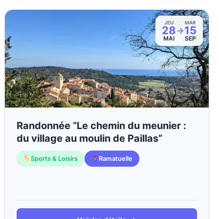
JEU
MAR
28
15
→
MAI
SEP
Randonnée “Le chemin du meunier :
du village au moulin de Paillas”
Sports & Loisirs
Ramatuelle