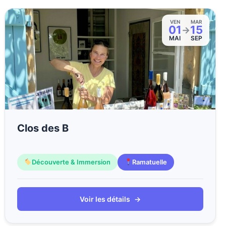
VEN
MAR
01
15
→
MAI
SEP
Clos des B
Découverte & Immersion
Ramatuelle
Voir les détails
→