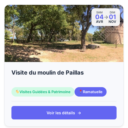
SAM
DIM
04
01
→
AVR
NOV
Visite du moulin de Paillas
Visites Guidées & Patrimoine
Ramatuelle
Voir les détails
→