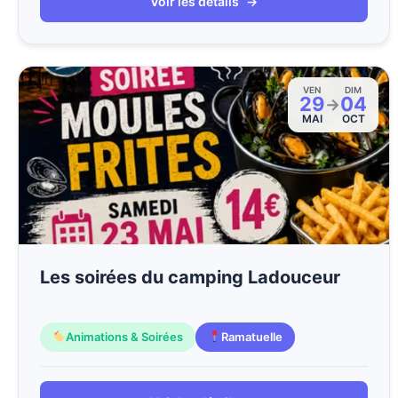
Voir les détails
→
VEN
DIM
29
04
→
MAI
OCT
Les soirées du camping Ladouceur
Animations & Soirées
Ramatuelle