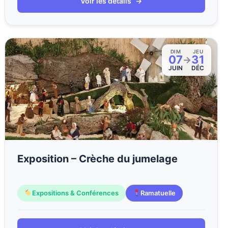
Voir les détails
→
DIM
JEU
07
31
→
JUIN
DÉC
Exposition – Crèche du jumelage
Expositions & Conférences
Ramatuelle