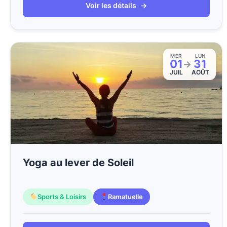
Voir les détails
→
MER
LUN
01
31
→
JUIL
AOÛT
Yoga au lever de Soleil
Sports & Loisirs
Ramatuelle