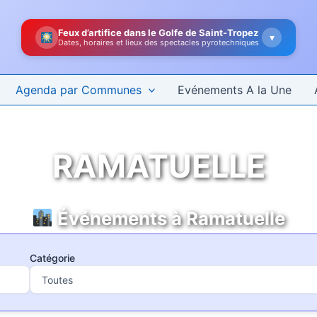
Feux d’artifice dans le Golfe de Saint-Tropez
▾
Dates, horaires et lieux des spectacles pyrotechniques
Agenda par Communes
Evénements A la Une
RAMATUELLE
Événements à Ramatuelle
Catégorie