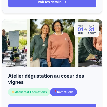
Voir les détails
→
MER
LUN
01
31
→
JUIL
AOÛT
Atelier dégustation au coeur des
vignes
Ateliers & Formations
Ramatuelle