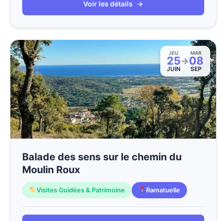
Voir les détails
→
JEU
MAR
25
08
→
JUIN
SEP
Balade des sens sur le chemin du
Moulin Roux
Visites Guidées & Patrimoine
Ramatuelle