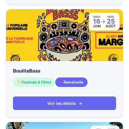
MAR
MAR
16
25
→
JUIN
AOÛT
BouillaBass
Festivals & Fêtes
Ramatuelle
Voir les détails
→