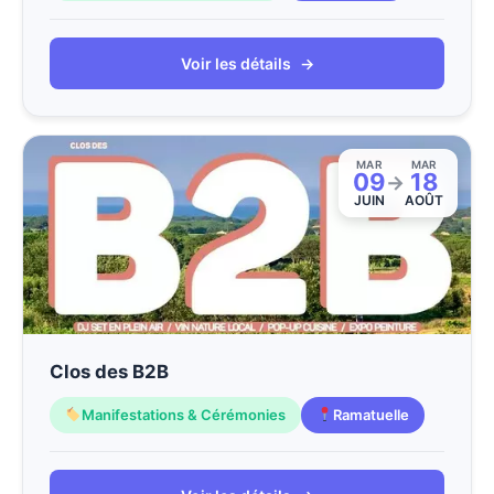
Voir les détails
→
MAR
MAR
09
18
→
JUIN
AOÛT
Clos des B2B
Manifestations & Cérémonies
Ramatuelle