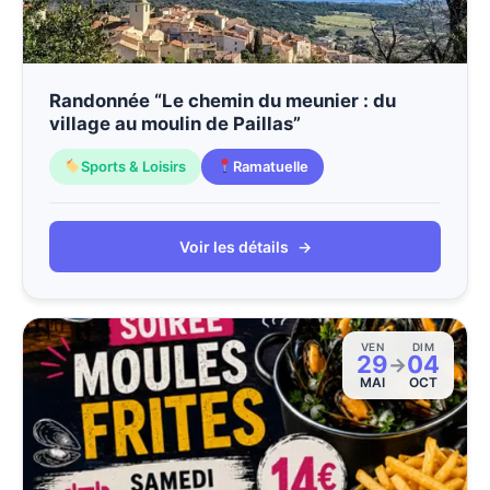
Randonnée “Le chemin du meunier : du
village au moulin de Paillas”
Sports & Loisirs
Ramatuelle
Voir les détails
→
VEN
DIM
29
04
→
MAI
OCT