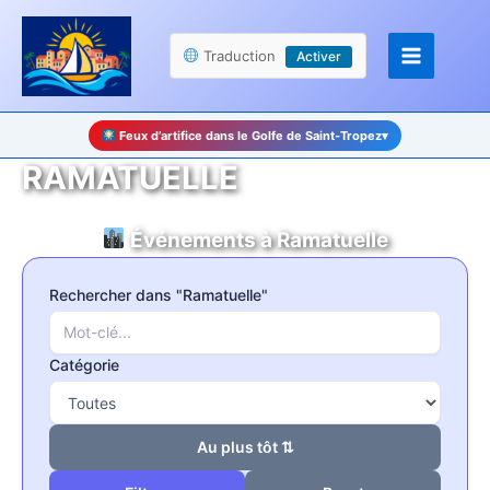
Aller
Panneau de gestion des cookies
au
Traduction
Activer
contenu
Feux d’artifice dans le Golfe de Saint-Tropez
▾
RAMATUELLE
Événements à Ramatuelle
Rechercher dans "Ramatuelle"
Catégorie
Au plus tôt ⇅