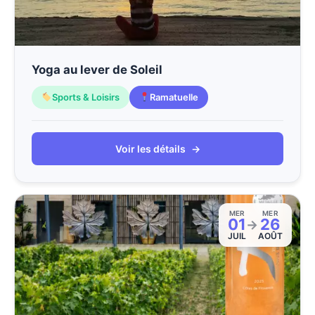
Yoga au lever de Soleil
Sports & Loisirs
Ramatuelle
Voir les détails
→
MER
MER
01
26
→
JUIL
AOÛT