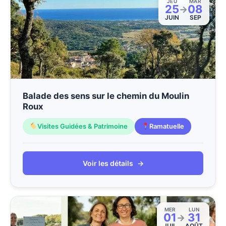
JEU
MAR
25
08
→
JUIN
SEP
Balade des sens sur le chemin du Moulin
Roux
Visites Guidées & Patrimoine
Ramatuelle
Voir les détails
→
MER
LUN
01
31
→
JUIL
AOÛT