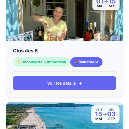
01
15
→
MAI
SEP
Clos des B
Découverte & Immersion
Ramatuelle
Voir les détails
→
VEN
JEU
15
03
→
MAI
SEP