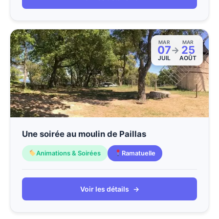
MAR
MAR
07
25
→
JUIL
AOÛT
Une soirée au moulin de Paillas
Animations & Soirées
Ramatuelle
Voir les détails
→