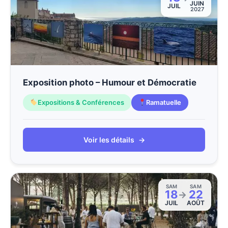
JUIN
JUIL
2027
Exposition photo – Humour et Démocratie
Expositions & Conférences
Ramatuelle
Voir les détails
→
SAM
SAM
18
22
→
JUIL
AOÛT