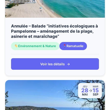
Annulée – Balade “initiatives écologiques à
Pampelonne – aménagement de la plage,
asinerie et maraîchage”
Environnement & Nature
Ramatuelle
Voir les détails
→
JEU
MAR
28
15
→
MAI
SEP