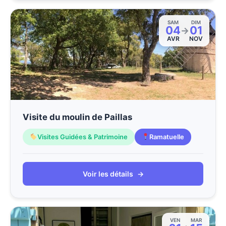
SAM
DIM
04
01
→
AVR
NOV
Visite du moulin de Paillas
Visites Guidées & Patrimoine
Ramatuelle
Voir les détails
→
VEN
MAR