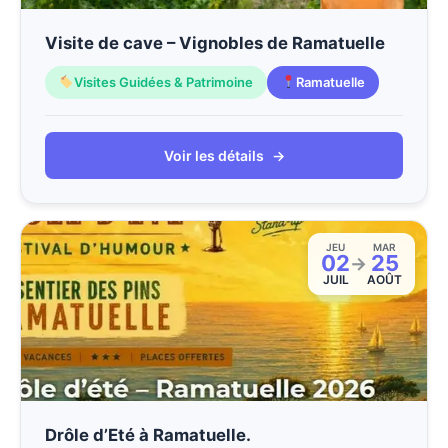
Visite de cave – Vignobles de Ramatuelle
Visites Guidées & Patrimoine
Ramatuelle
Voir les détails
→
JEU
MAR
02
25
→
JUIL
AOÛT
Drôle d’Eté à Ramatuelle.