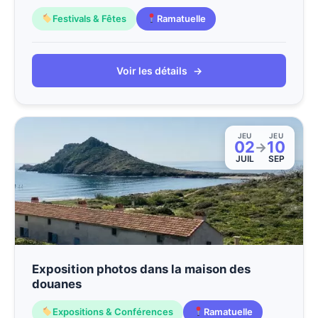
Festivals & Fêtes
Ramatuelle
Voir les détails
→
JEU
JEU
02
10
→
JUIL
SEP
Exposition photos dans la maison des
douanes
Expositions & Conférences
Ramatuelle