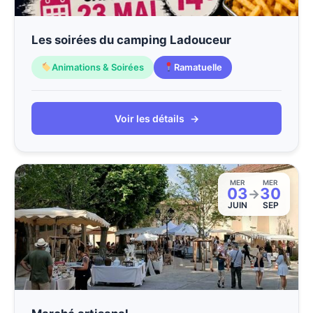
Les soirées du camping Ladouceur
Animations & Soirées
Ramatuelle
Voir les détails
→
MER
MER
03
30
→
JUIN
SEP