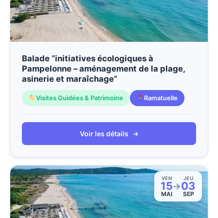
Balade “initiatives écologiques à
Pampelonne – aménagement de la plage,
asinerie et maraîchage”
Visites Guidées & Patrimoine
Ramatuelle
Voir les détails
→
VEN
JEU
15
03
→
MAI
SEP