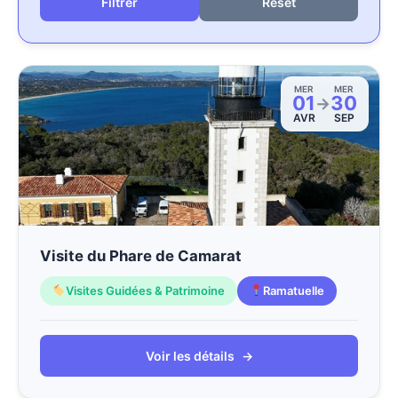
Reset
MER
MER
01
30
→
AVR
SEP
Visite du Phare de Camarat
Visites Guidées & Patrimoine
Ramatuelle
Voir les détails
→