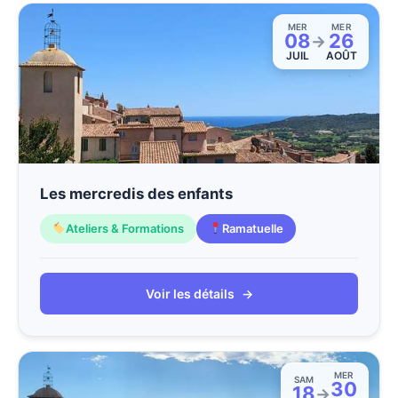
MER
MER
08
26
→
JUIL
AOÛT
Les mercredis des enfants
Ateliers & Formations
Ramatuelle
Voir les détails
→
MER
SAM
30
18
→