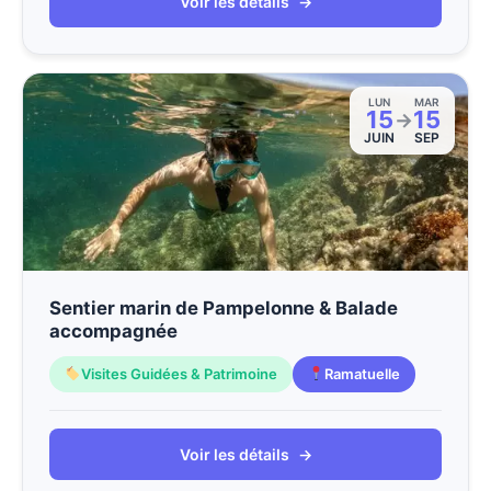
Voir les détails
→
LUN
MAR
15
15
→
JUIN
SEP
Sentier marin de Pampelonne & Balade
accompagnée
Visites Guidées & Patrimoine
Ramatuelle
Voir les détails
→