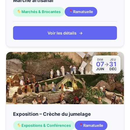
Marché artisanal
Marchés & Brocantes
Ramatuelle
Voir les détails
→
DIM
JEU
07
31
→
JUIN
DÉC
Exposition – Crèche du jumelage
Expositions & Conférences
Ramatuelle