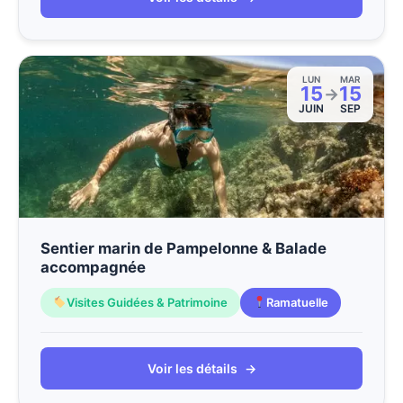
LUN
MAR
15
15
→
JUIN
SEP
Sentier marin de Pampelonne & Balade
accompagnée
Visites Guidées & Patrimoine
Ramatuelle
Voir les détails
→