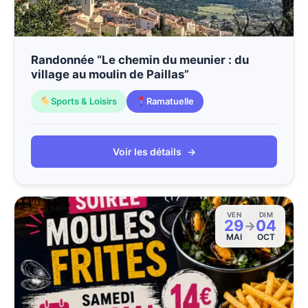
Randonnée “Le chemin du meunier : du
village au moulin de Paillas”
Sports & Loisirs
Ramatuelle
Voir les détails
→
VEN
DIM
29
04
→
MAI
OCT