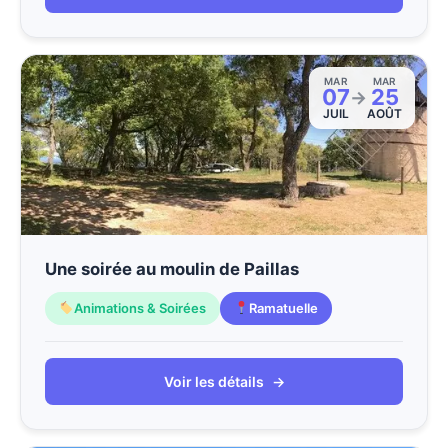
MAR
MAR
07
25
→
JUIL
AOÛT
Une soirée au moulin de Paillas
Animations & Soirées
Ramatuelle
Voir les détails
→