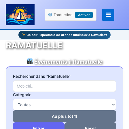
Aller
Panneau de gestion des cookies
au
Traduction
Activer
contenu
Ce soir : spectacle de drones lumineux à Cavalaire
▾
RAMATUELLE
Événements à Ramatuelle
Rechercher dans "Ramatuelle"
Catégorie
Au plus tôt ⇅
Reset