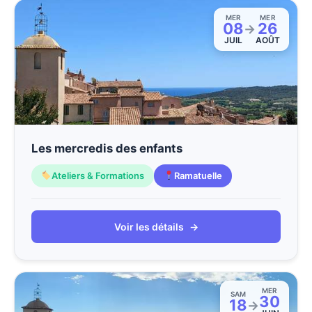
MER
MER
08
26
→
JUIL
AOÛT
Les mercredis des enfants
Ateliers & Formations
Ramatuelle
Voir les détails
→
MER
SAM
30
18
→