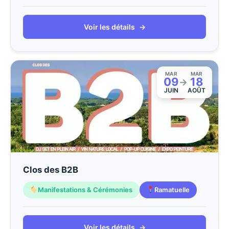
Voir les détails
→
MAR
MAR
09
18
→
JUIN
AOÛT
Clos des B2B
Manifestations & Cérémonies
Ramatuelle
Voir les détails
→