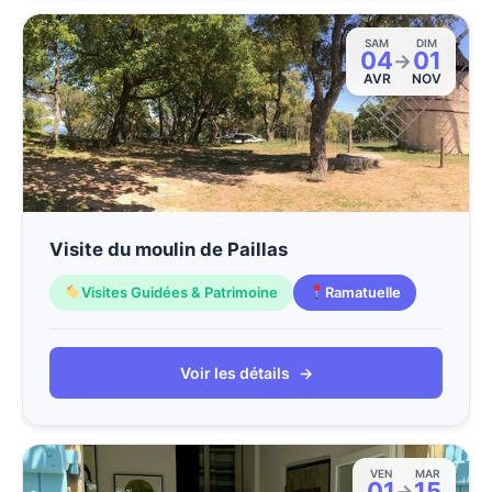
SAM
DIM
04
01
→
AVR
NOV
Visite du moulin de Paillas
Visites Guidées & Patrimoine
Ramatuelle
Voir les détails
→
VEN
MAR
01
15
→