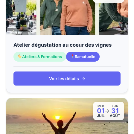
Atelier dégustation au coeur des vignes
Ateliers & Formations
Ramatuelle
Voir les détails
→
MER
LUN
01
31
→
JUIL
AOÛT