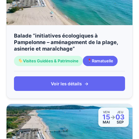
Balade “initiatives écologiques à
Pampelonne – aménagement de la plage,
asinerie et maraîchage”
Visites Guidées & Patrimoine
Ramatuelle
Voir les détails
→
VEN
JEU
15
03
→
MAI
SEP