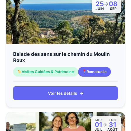
25
08
→
JUIN
SEP
Balade des sens sur le chemin du Moulin
Roux
Visites Guidées & Patrimoine
Ramatuelle
Voir les détails
→
MER
LUN
01
31
→
JUIL
AOÛT