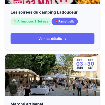
Les soirées du camping Ladouceur
Animations & Soirées
Ramatuelle
Voir les détails
→
MER
MER
03
30
→
JUIN
SEP
Marché artisanal