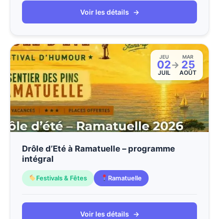
Voir les détails
→
JEU
MAR
02
25
→
JUIL
AOÛT
Drôle d’Eté à Ramatuelle – programme
intégral
Festivals & Fêtes
Ramatuelle
Voir les détails
→