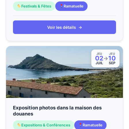
Festivals & Fêtes
Ramatuelle
Voir les détails
→
JEU
JEU
02
10
→
JUIL
SEP
Exposition photos dans la maison des
douanes
Expositions & Conférences
Ramatuelle