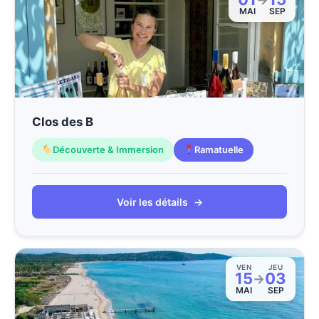
MAI
SEP
Clos des B
Découverte & Immersion
Ramatuelle
Voir les détails
→
VEN
JEU
15
03
→
MAI
SEP