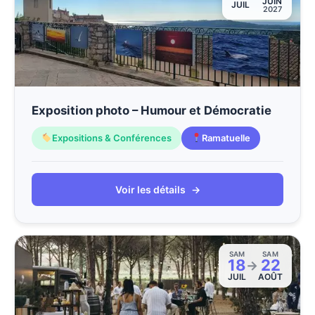
JUIN
JUIL
2027
Exposition photo – Humour et Démocratie
Expositions & Conférences
Ramatuelle
Voir les détails
→
SAM
SAM
18
22
→
JUIL
AOÛT