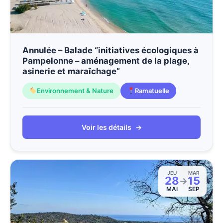
Annulée – Balade “initiatives écologiques à
Pampelonne – aménagement de la plage,
asinerie et maraîchage”
Environnement & Nature
Ramatuelle
Voir les détails
→
JEU
MAR
28
15
→
MAI
SEP