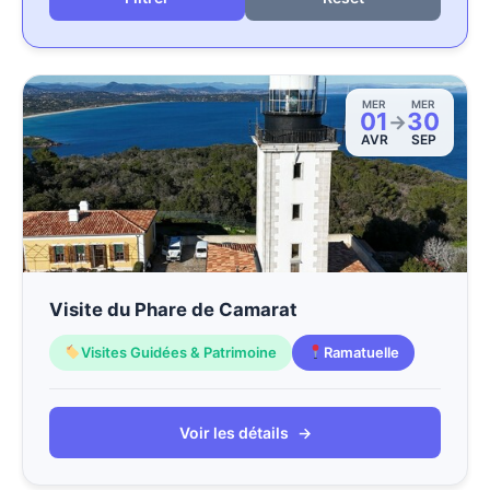
MER
MER
01
30
→
AVR
SEP
Visite du Phare de Camarat
Visites Guidées & Patrimoine
Ramatuelle
Voir les détails
→