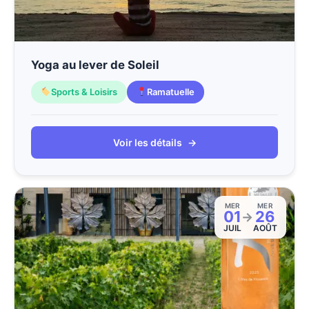
Yoga au lever de Soleil
Sports & Loisirs
Ramatuelle
Voir les détails
→
MER
MER
01
26
→
JUIL
AOÛT