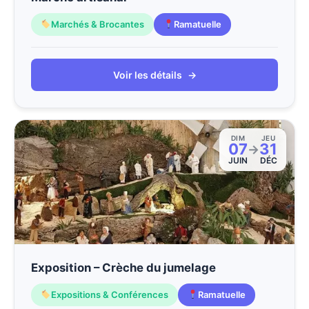
Marchés & Brocantes
Ramatuelle
Voir les détails
→
DIM
JEU
07
31
→
JUIN
DÉC
Exposition – Crèche du jumelage
Expositions & Conférences
Ramatuelle