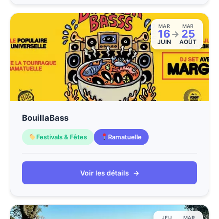
MAR
MAR
16
25
→
JUIN
AOÛT
BouillaBass
Festivals & Fêtes
Ramatuelle
Voir les détails
→
JEU
MAR