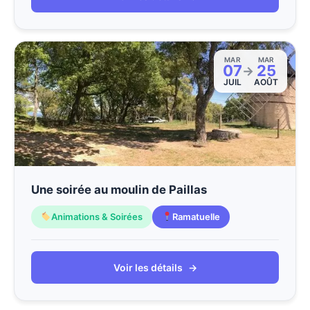
MAR
MAR
07
25
→
JUIL
AOÛT
Une soirée au moulin de Paillas
Animations & Soirées
Ramatuelle
Voir les détails
→