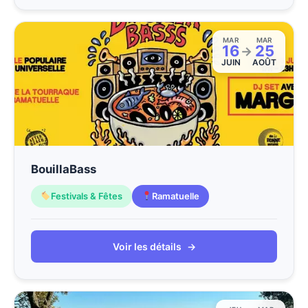
MAR
MAR
16
25
→
JUIN
AOÛT
BouillaBass
Festivals & Fêtes
Ramatuelle
Voir les détails
→