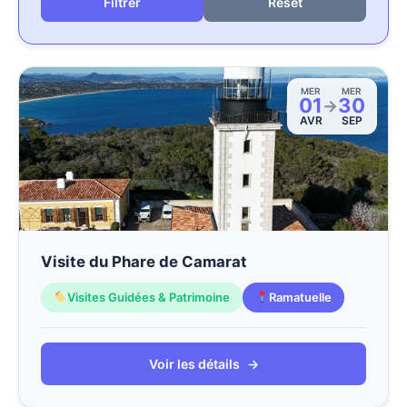
Reset
MER
MER
01
30
→
AVR
SEP
Visite du Phare de Camarat
Visites Guidées & Patrimoine
Ramatuelle
Voir les détails
→