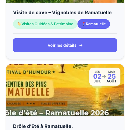
Visite de cave – Vignobles de Ramatuelle
Visites Guidées & Patrimoine
Ramatuelle
Voir les détails
→
JEU
MAR
02
25
→
JUIL
AOÛT
Drôle d’Eté à Ramatuelle.