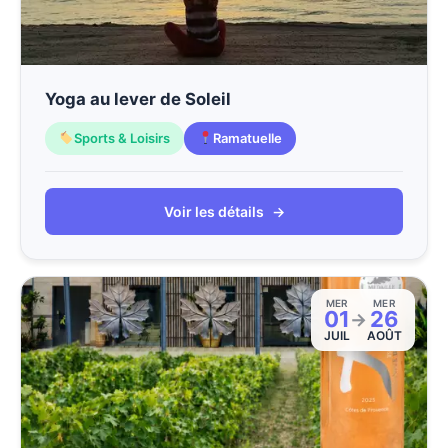
Yoga au lever de Soleil
Sports & Loisirs
Ramatuelle
Voir les détails
→
MER
MER
01
26
→
JUIL
AOÛT