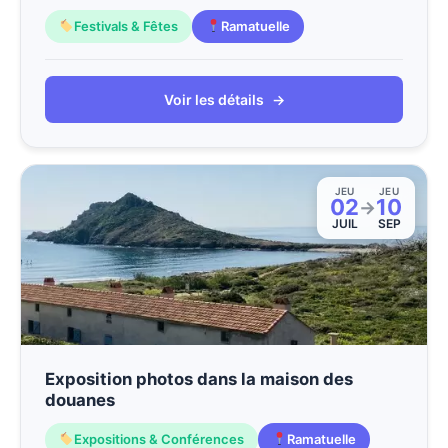
Festivals & Fêtes
Ramatuelle
Voir les détails
→
JEU
JEU
02
10
→
JUIL
SEP
Exposition photos dans la maison des
douanes
Expositions & Conférences
Ramatuelle