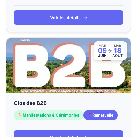
Voir les détails
→
MAR
MAR
09
18
→
JUIN
AOÛT
Clos des B2B
Manifestations & Cérémonies
Ramatuelle