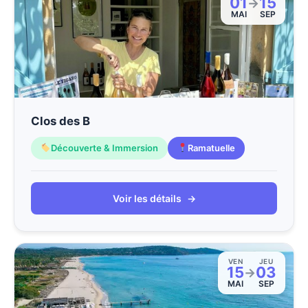
01
15
→
MAI
SEP
Clos des B
Découverte & Immersion
Ramatuelle
Voir les détails
→
VEN
JEU
15
03
→
MAI
SEP