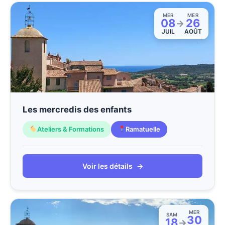
MER
MER
08
26
→
JUIL
AOÛT
Les mercredis des enfants
Ateliers & Formations
Ramatuelle
Voir les détails
→
MER
SAM
30
18
→