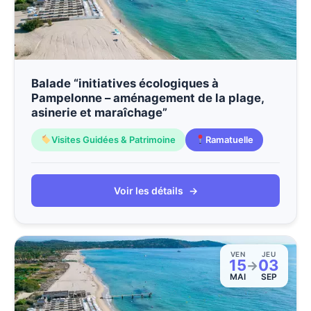
Balade “initiatives écologiques à
Pampelonne – aménagement de la plage,
asinerie et maraîchage”
Visites Guidées & Patrimoine
Ramatuelle
Voir les détails
→
VEN
JEU
15
03
→
MAI
SEP