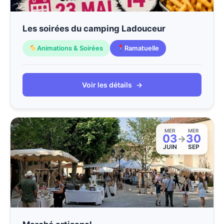
Les soirées du camping Ladouceur
Animations & Soirées
Ramatuelle
Voir les détails
→
MER
MER
03
30
→
JUIN
SEP