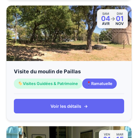
SAM
DIM
04
01
→
AVR
NOV
Visite du moulin de Paillas
Visites Guidées & Patrimoine
Ramatuelle
Voir les détails
→
VEN
MAR