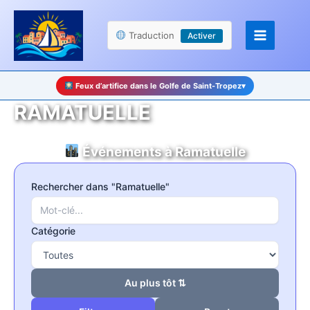
Aller
Panneau de gestion des cookies
au
Traduction
Activer
contenu
Feux d’artifice dans le Golfe de Saint-Tropez
▾
RAMATUELLE
Événements à Ramatuelle
Rechercher dans "Ramatuelle"
Catégorie
Au plus tôt ⇅