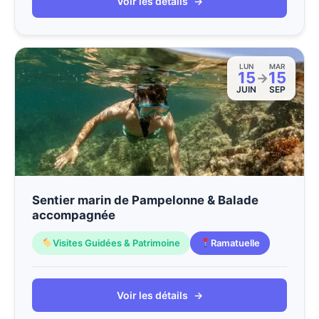
Voir les détails
→
LUN
MAR
15
15
→
JUIN
SEP
Sentier marin de Pampelonne & Balade
accompagnée
Visites Guidées & Patrimoine
Ramatuelle
Voir les détails
→