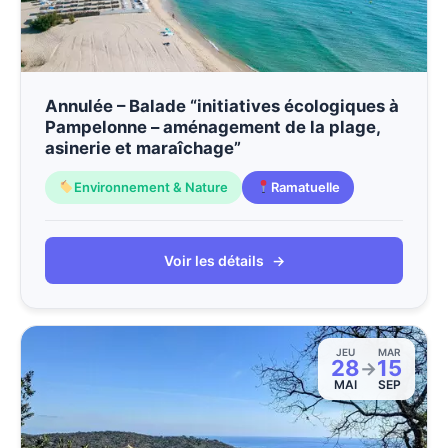
Annulée – Balade “initiatives écologiques à
Pampelonne – aménagement de la plage,
asinerie et maraîchage”
Environnement & Nature
Ramatuelle
Voir les détails
→
JEU
MAR
28
15
→
MAI
SEP