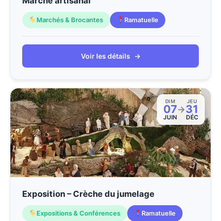
Marché artisanal
Marchés & Brocantes
Ramatuelle
Voir les détails
→
DIM
JEU
07
31
→
JUIN
DÉC
Exposition – Crèche du jumelage
Expositions & Conférences
Ramatuelle