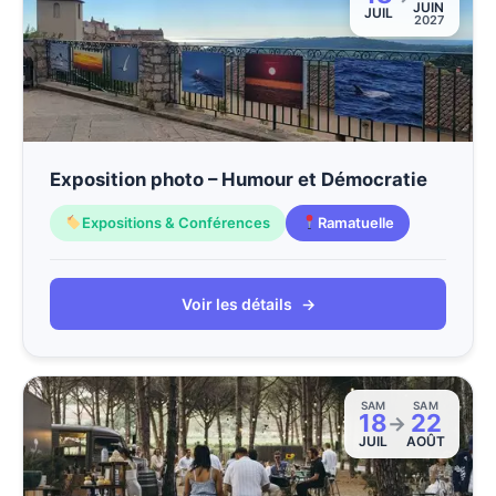
JUIN
JUIL
2027
Exposition photo – Humour et Démocratie
Expositions & Conférences
Ramatuelle
Voir les détails
→
SAM
SAM
18
22
→
JUIL
AOÛT