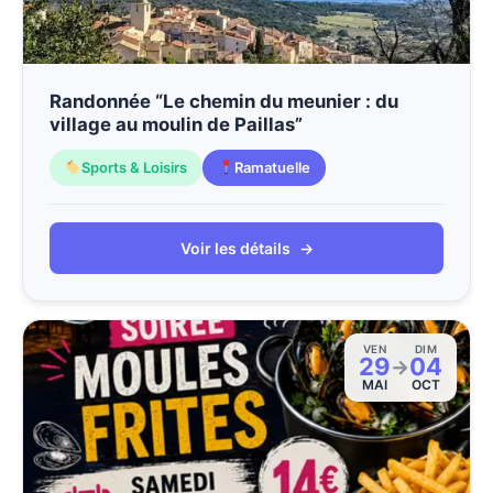
Randonnée “Le chemin du meunier : du
village au moulin de Paillas”
Sports & Loisirs
Ramatuelle
Voir les détails
→
VEN
DIM
29
04
→
MAI
OCT