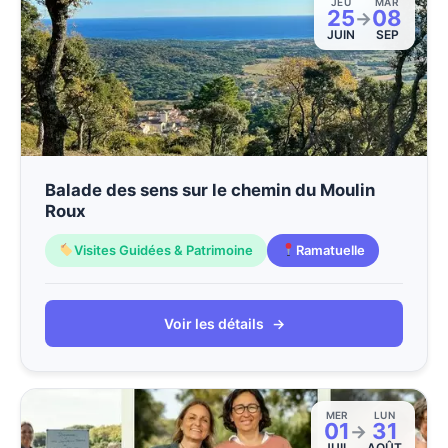
JEU
MAR
25
08
→
JUIN
SEP
Balade des sens sur le chemin du Moulin
Roux
Visites Guidées & Patrimoine
Ramatuelle
Voir les détails
→
MER
LUN
01
31
→
JUIL
AOÛT