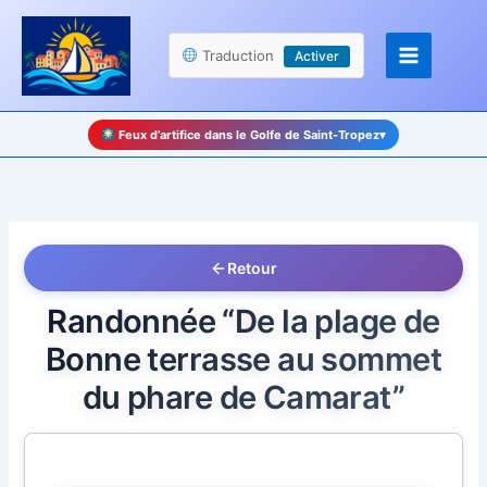
Aller
Panneau de gestion des cookies
au
Traduction
Activer
contenu
Feux d’artifice dans le Golfe de Saint-Tropez
▾
Retour
Randonnée “De la plage de
Bonne terrasse au sommet
du phare de Camarat”