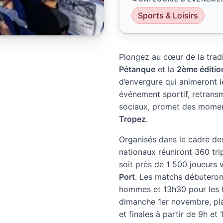
Sports & Loisirs
Plongez au cœur de la trad
Pétanque
et la
2ème éditio
d’envergure qui animeront 
événement sportif, retrans
sociaux, promet des momen
Tropez
.
Organisés dans le cadre de
nationaux réuniront 360 trip
soit près de 1 500 joueurs v
Port
. Les matchs débuteron
hommes et 13h30 pour les f
dimanche 1er novembre, plac
et finales à partir de 9h et 