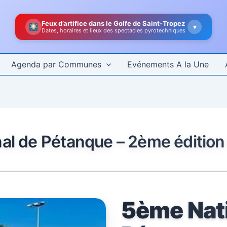
Feux d’artifice dans le Golfe de Saint-Tropez
▾
Dates, horaires et lieux des spectacles pyrotechniques
Agenda par Communes
Evénements A la Une
al de Pétanque – 2ème édition 
5ème Nati