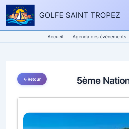
Aller
Panneau de gestion des cookies
au
GOLFE SAINT TROPEZ
contenu
Accueil
Agenda des évènements
5ème Nation
Retour