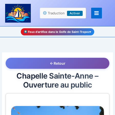
Aller
Panneau de gestion des cookies
au
Traduction
Activer
contenu
Feux d’artifice dans le Golfe de Saint-Tropez
▾
Retour
Chapelle Sainte-Anne –
Ouverture au public