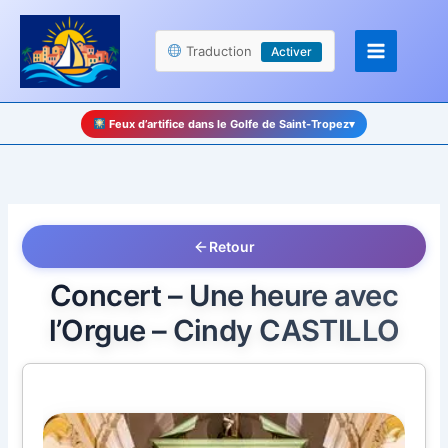
Aller
Panneau de gestion des cookies
au
Traduction
Activer
contenu
Feux d’artifice dans le Golfe de Saint-Tropez
▾
Retour
Concert – Une heure avec
l’Orgue – Cindy CASTILLO